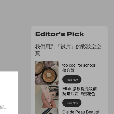
Editor's Pick
我們用到「鐵片」的彩妝空空
賞
too cool for school
修容盤
Read Now
Elixir 膠原提亮妝前
防曬底霜 #櫻花色
Read Now
資訊。
Clé de Peau Beauté