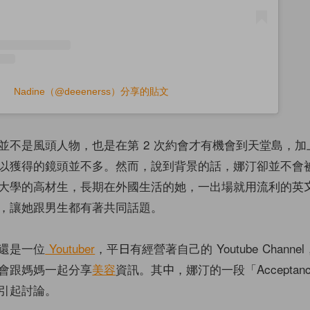
Nadine（@deeenerss）分享的貼文
並不是風頭人物，也是在第 2 次約會才有機會到天堂島，加
以獲得的鏡頭並不多。然而，說到背景的話，娜汀卻並不會
大學的高材生，長期在外國生活的她，一出場就用流利的英
，讓她跟男生都有著共同話題。
還是一位
Youtuber
，平日有經營著自己的 Youtube Chann
會跟媽媽一起分享
美容
資訊。其中，娜汀的一段「Acceptance
引起討論。