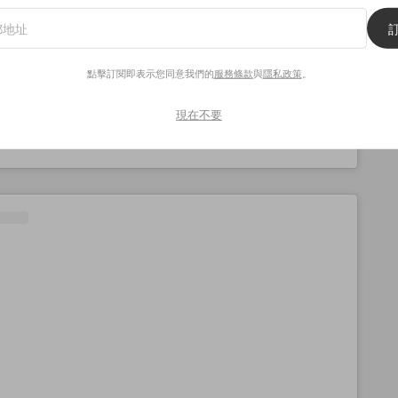
點擊訂閱即表示您同意我們的
服務條款
與
隱私政策
。
現在不要
Nadine（@deeenerss）分享的貼文