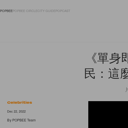
POPBEE
POPBEE CIRCLE
CITY GUIDE
POPCAST
FASHION
ACCES
《單身
民：這
Celebrities
Dec 22, 2022
By
POPBEE Team