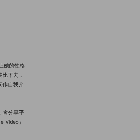
上她的性格
被比下去，
文作自我介
el，會分享平
 Video」