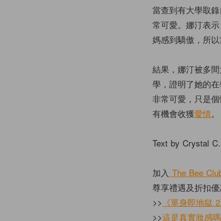
當查到有大學取錄
常可愛。娜汀表示
媽感到驕傲，所以
結果，娜汀被多間
學，證明了她的在
非常可愛，只是個
有機會收獲
愛情
。
Text by Crystal C.
加入
The Bee Clu
尊享禮遇及折扣優
>>
《單身即地獄 2
>>
這是真實妝感