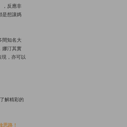
」，反應非
都是想讓媽
多間知名大
，娜汀其實
表現，亦可以
了解精彩的
妝思路！