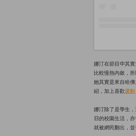
娜汀在節目中其實
比較慢熱內斂，所
她其實是來自哈佛
紹，加上喜歡
運動
娜汀除了是學生，
日的校園生活，亦
就被網民翻出，並