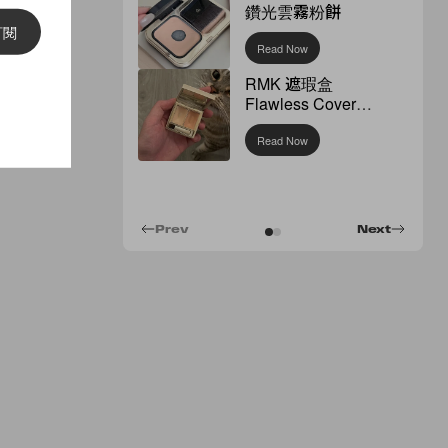
鑽光雲霧粉餅
訂閱
Read Now
RMK 遮瑕盒
Flawless Cover
Concealer
Read Now
Prev
Next