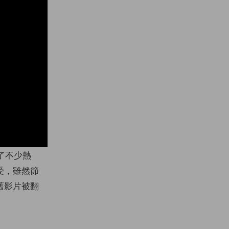
了不少熱
受，雖然節
舊影片被翻