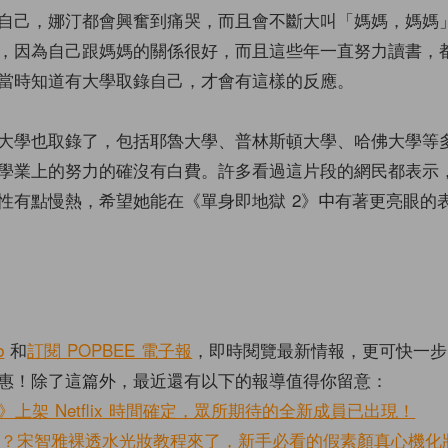
自己，娜汀都會興奮到痛哭，而且會不斷大叫「媽媽，媽媽
，因為自己跟媽媽的關係很好，而且這些年一直努力讀書，
當時知道有大學取錄自己，才會有這樣的反應。
大學也取錄了，包括耶魯大學、普林斯頓大學、哈佛大學等
學業上的努力的確沒有白費。許多看過這片段的網民都表示
性有點慢熱，希望她能在《單身即地獄 2》中有著更亮眼的
b
和
訂閱 POPBEE 電子報
，即時閱覽最新情報，更可快一步
惠！除了這篇外，最近還有以下的報導值得你留意：
》上架 Netflix 時間確定，眾所期待的全新成員已出現！
嗎？宋智雅裸透水光妝教程來了，新手必看的假素顏真心機化