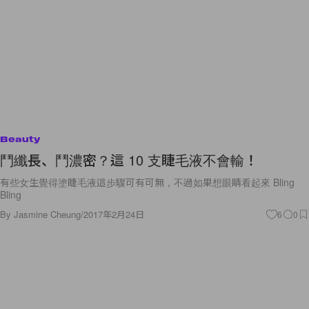
Beauty
鬥纖長、鬥濃密？這 10 支睫毛液不會輸！
有些女生覺得塗睫毛液這步驟可有可無，不過如果想眼睛看起來 Bling
Bling
By
Jasmine Cheung
/
2017年2月24日
6
0