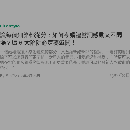
Lifestyle
讓每個細節都滿分：如何令婚禮誓詞感動又不悶
場？這 6 大陷阱必定要避開！
一個婚禮最讓人感動難忘的部分，莫過如新娘新郎的誓詞。一篇好的誓詞
除了可以讓賓客問更了解一對新人的背景、相愛經過和感受，有時更可以
把在場的賓客都感動落淚呢！而更重要的是，誓詞可以抒發新人對彼此的
感受，在
By
Staff
/
2017年2月23日
74
0