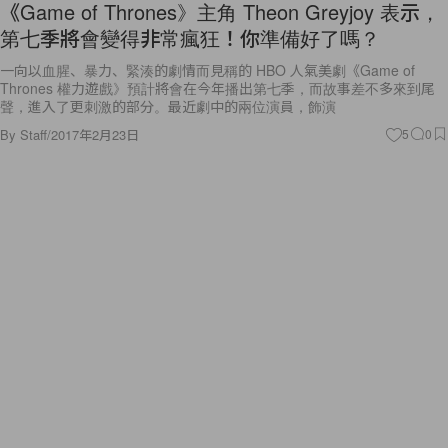
《Game of Thrones》主角 Theon Greyjoy 表示，
第七季將會變得非常瘋狂！你準備好了嗎？
一向以血腥、暴力、緊湊的劇情而見稱的 HBO 人氣美劇《Game of
Thrones 權力遊戲》預計將會在今年播出第七季，而故事差不多來到尾
聲，進入了更刺激的部分。最近劇中的兩位演員，飾演
By
Staff
/
2017年2月23日
5
0