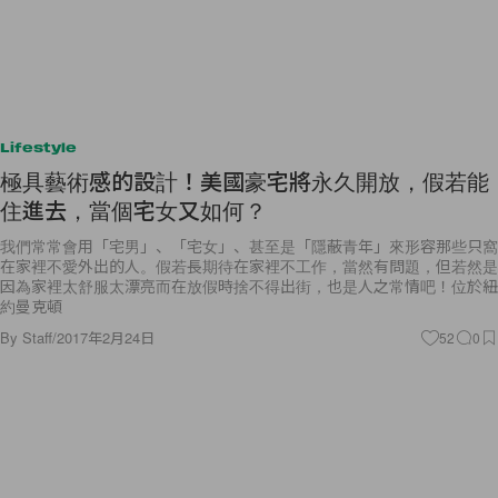
Lifestyle
極具藝術感的設計！美國豪宅將永久開放，假若能
住進去，當個宅女又如何？
我們常常會用「宅男」、「宅女」、甚至是「隱蔽青年」來形容那些只窩
在家裡不愛外出的人。假若長期待在家裡不工作，當然有問題，但若然是
因為家裡太舒服太漂亮而在放假時捨不得出街，也是人之常情吧！位於紐
約曼克頓
By
Staff
/
2017年2月24日
52
0