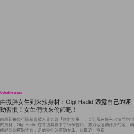
Wellness
由微胖女生到火辣身材：Gigi Hadid 透露自己的運
動習慣！女生們快來偷師吧！
由最初每次行騷都會被人界定為「微胖女生」，直到現在擁有火辣而均勻
的身材，Gigi Hadid 在背後其實下了很多苦功。努力做運動修身的她，動
態靜態的運動皆宜，是個全能的運動女生。在最近一條跟