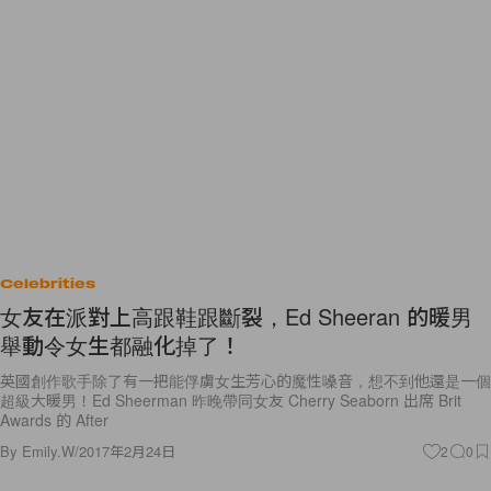
Celebrities
女友在派對上高跟鞋跟斷裂，Ed Sheeran 的暖男
舉動令女生都融化掉了！
英國創作歌手除了有一把能俘虜女生芳心的魔性嗓音，想不到他還是一個
超級大暖男！Ed Sheerman 昨晚帶同女友 Cherry Seaborn 出席 Brit
Awards 的 After
By
Emily.W
/
2017年2月24日
2
0