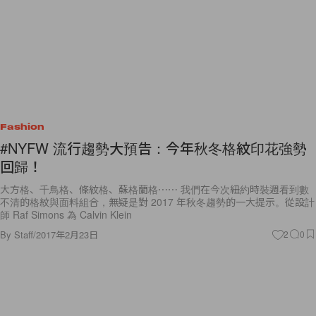
Fashion
#NYFW 流行趨勢大預告：今年秋冬格紋印花強勢
回歸！
大方格、千鳥格、條紋格、蘇格蘭格⋯⋯ 我們在今次紐約時裝週看到數
不清的格紋與面料組合，無疑是對 2017 年秋冬趨勢的一大提示。從設計
師 Raf Simons 為 Calvin Klein
By
Staff
/
2017年2月23日
2
0