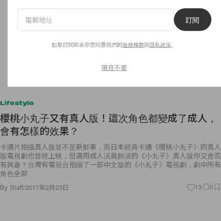
訂閱
點擊訂閱即表示您同意我們的
服務條款
與
隱私政策
。
現在不要
Lifestyle
櫻桃小丸子又有真人版！這次角色都變成了成人，
會有怎樣的效果？
卡通片拍攝真人版並不是新鮮事，而日本經典卡通《櫻桃小丸子》的真人
版電視劇也曾經上映，但選用成人演員飾演的《小丸子》真人版你又會否
有興趣？台灣有電視台拍攝了一部中文版的《小丸子》電視劇，劇中所有
角色全部
By
Staff
/
2017年2月23日
13
0