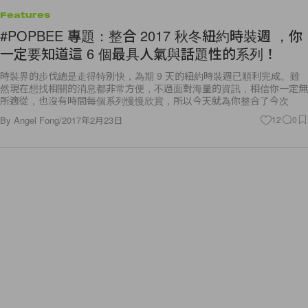
Features
#POPBEE 專題：整合 2017 秋冬紐約時裝週 ，你
一定要知道這 6 個最具人氣與話題性的系列！
時裝界的步伐總是走得特別快，為期 9 天的紐約時裝週已順利完成。雖
然現在想找相關的消息都非常方便，不過面對海量的資訊，相信你一定無
所適從，也沒有時間每個系列慢慢欣賞，所以今天就為你整合了今次
By
Angel Fong
/
2017年2月23日
12
0