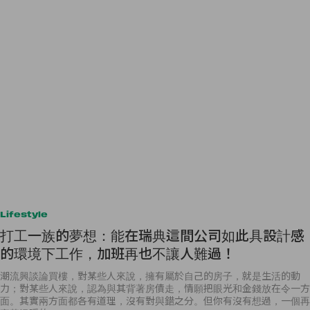
Lifestyle
打工一族的夢想：能在瑞典這間公司如此具設計感
的環境下工作，加班再也不讓人難過！
潮流興談論買樓，對某些人來說，擁有屬於自己的房子，就是生活的動
力；對某些人來說，認為與其背著房債走，情願把眼光和金錢放在令一方
面。其實兩方面都各有道理，沒有對與錯之分。但你有沒有想過，一個再