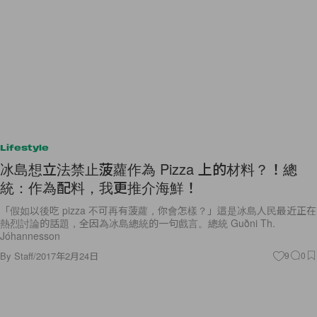
Lifestyle
冰島想立法禁止菠蘿作為 Pizza 上的材料？！總
統：作為配料，我更推介海鮮！
「假如以後吃 pizza 不可再有菠蘿，你會怎樣？」這是冰島人民最近正在
熱烈討論的話題，全因為冰島總統的一句戲言。總統 Guðni Th.
Jóhannesson
By
Staff
/
2017年2月24日
9
0