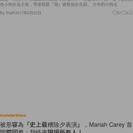
色小狗作為主角，帶著觀眾「飛」過整個奈良縣。 片中的小狗名
By
Staff
/
2017年2月22日
37
0
Celebrities
被形容為「史上最糟除夕表演」，Mariah Carey 首
開腔回應：我怪責現場所有人！