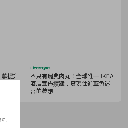
Lifestyle
Lif
 款提升
不只有瑞典肉丸！全球唯一 IKEA
把
讓房間瞬
酒店宣佈擴建，實現住進藍色迷
家
宮的夢想
聯
資訊。