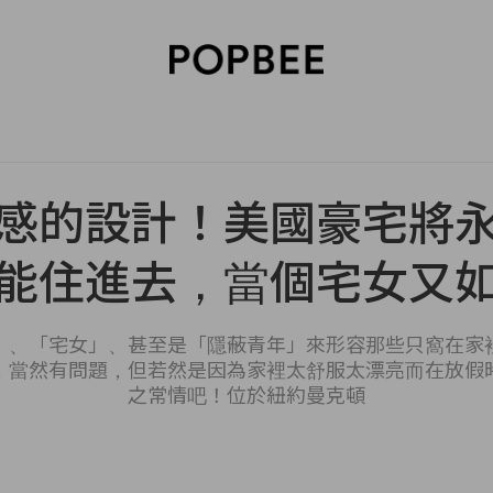
SORIES
BEAUTY
WELLNESS
LIFESTYLE
CELEBRITIES
V
感的設計！美國豪宅將
能住進去，當個宅女又
」、「宅女」、甚至是「隱蔽青年」來形容那些只窩在家
，當然有問題，但若然是因為家裡太舒服太漂亮而在放假
之常情吧！位於紐約曼克頓