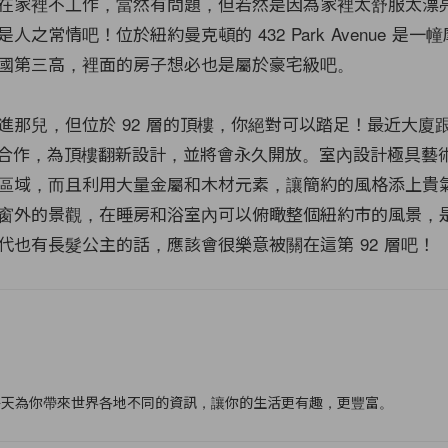
在家裡不工作，當然有問題，但若然是因為家裡太舒服太漂
人之常情吧！位於紐約曼克頓的 432 Park Avenue 是一
國第三高，裡面的房子想必也是屬於豪宅級吧。
進那兒，但位於 92 層的頂樓，你絕對可以踏足！最近大廈
Behun 合作，為頂樓翻新設計，並將會永久開放。室內設計極具
區域，而且利用大量金屬和木材元素，讓簡約的風格添上貴
窗外的景觀，在睡房和浴室內可以俯瞰整個紐約市的風景，
代也有長髮公主的話，應該會很樂意被關在這第 92 層吧！
f
每天為你帶來世界各地不同的資訊，讓你的生活更有趣，更豐富。