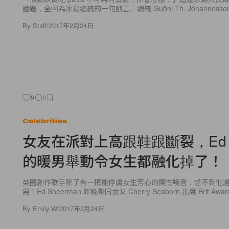
話題，全因為冰島總統的一句戲言。總統 Guðni Th. Jóhannesso
By
Staff
/
2017年2月24日
9
0
Celebrities
女友在派對上高跟鞋跟斷裂，Ed Sh
的暖男舉動令女生都融化掉了！
英國創作歌手除了有一把能俘虜女生芳心的魔性嗓音，想不到他
男！Ed Sheerman 昨晚帶同女友 Cherry Seaborn 出席 Brit Awards
By
Emily.W
/
2017年2月24日