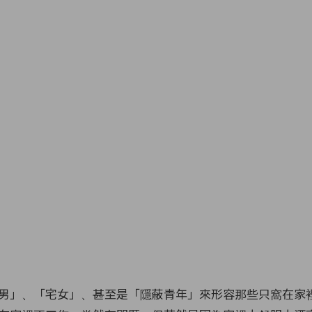
男」、「宅女」、甚至是「隱蔽青年」來形容那些只窩在家