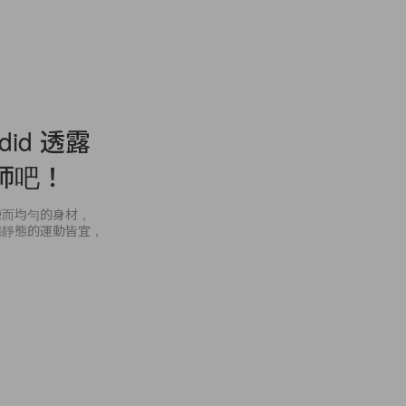
id 透露
師吧！
辣而均勻的身材，
動態靜態的運動皆宜，