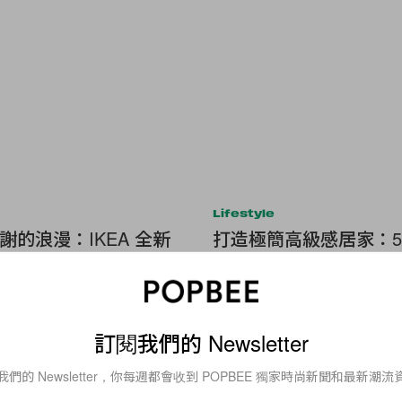
Lifestyle
謝的浪漫：IKEA 全新
打造極簡高級感居家：5
PETT 紙花系列，不需要
生活質感的家品推薦，
柔美學
間變身 Pinterest 風格
訂閱我們的 Newsletter
我們的 Newsletter，你每週都會收到 POPBEE 獨家時尚新聞和最新潮流
Beauty