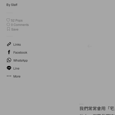
By
Staff
52
Pops
0
Comments
Save
Links
Facebook
WhatsApp
Line
More
我們常常會用「宅