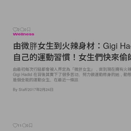
2
0
Wellness
由微胖女生到火辣身材：Gigi Had
自己的運動習慣！女生們快來偷
由最初每次行騷都會被人界定為「微胖女生」，直到現在擁有火
Gigi Hadid 在背後其實下了很多苦功。努力做運動修身的她，
是個全能的運動女生。在最近一條跟
By
Staff
/
2017年2月24日
11
0