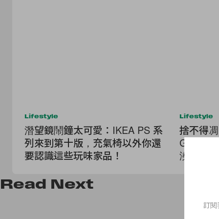
Lifestyle
Lifestyle
潛望鏡鬧鐘太可愛：IKEA PS 系
捨不得凋
列來到第十版，充氣椅以外你還
GULDS
要認識這些玩味家品！
澆水的溫
Read
Next
訂閱