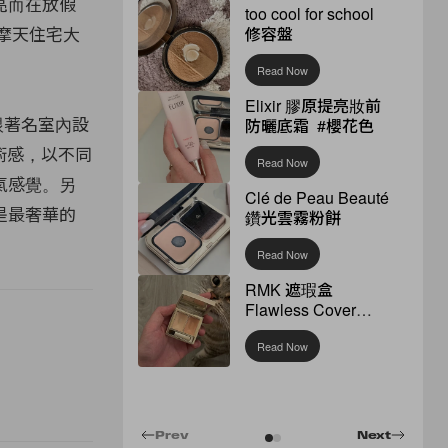
亮而在放假
too cool for school
幢摩天住宅大
修容盤
Read Now
Elixir 膠原提亮妝前
跟著名室內設
防曬底霜 #櫻花色
藝術感，以不同
Read Now
氣感覺。另
Clé de Peau Beauté
是最奢華的
鑽光雲霧粉餅
Read Now
RMK 遮瑕盒
Flawless Cover
Concealer
Read Now
Prev
Next