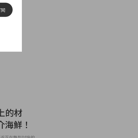
液不會
訂閱
 Bling
 上的材
介海鮮！
最近正在熱烈討論的