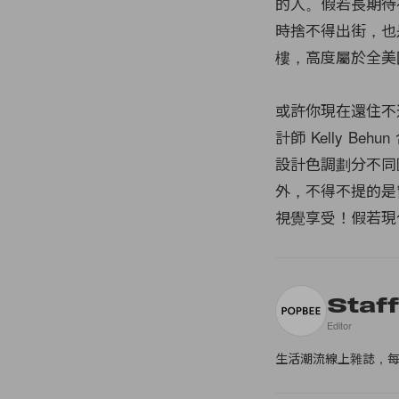
的人。假若長期待
時捨不得出街，也是
樓，高度屬於全美
或許你現在還住不
計師 Kelly 
設計色調劃分不同
外，不得不提的是
視覺享受！假若現
Staf
Editor
生活潮流線上雜誌，