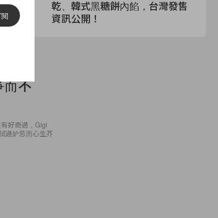
乾、韓式黑糖餅內餡，台灣發售
我
訂閱
資訊公開！
擁
競爭而不
好奇過，Gigi
沒有試過妒忌而心生芥