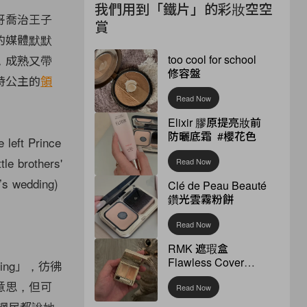
我們用到「鐵片」的彩妝空空
哥喬治王子
賞
的媒體默默
too cool for school
樣，成熟又帶
修容盤
特公主的
領
Read Now
Elixir 膠原提亮妝前
防曬底霜 #櫻花色
 left Prince
tle brothers'
Read Now
d’s wedding)
Clé de Peau Beauté
鑽光雲霧粉餅
Read Now
RMK 遮瑕盒
Flawless Cover
ming」，彷彿
Concealer
意思，但可
Read Now
網民都說她