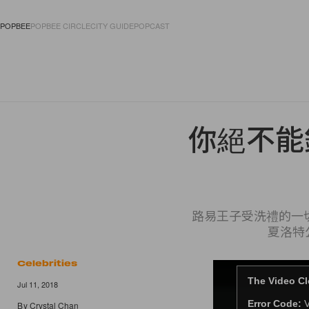
POPBEE
POPBEE CIRCLE
CITY GUIDE
POPCAST
FASHION
ACCES
你絕不能
路易王子受洗禮的一
夏洛特
Celebrities
Jul 11, 2018
By
Crystal Chan