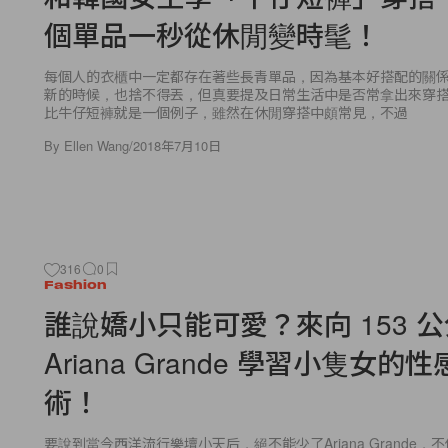
個單品一秒從休閒變時髦！
每個人的衣櫃中一定都存在著些長青單品，因為基本好搭配的關
新的時候，也捨不得丟，但真要提及日常生活中是否常拿出來穿
比牛仔短褲就是一個例子，雖然在休閒穿搭中頗常見，不過
By
Ellen Wang
/
2018年7月10日
316
0
Fashion
誰說嬌小只能可愛？來向 153 
Ariana Grande 學習小隻女的
術！
要說到當今西洋流行樂壇小天后，絕不能少了Ariana Grande