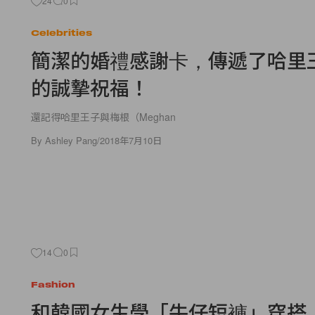
24
0
Celebrities
簡潔的婚禮感謝卡，傳遞了哈里
的誠摯祝福！
還記得哈里王子與梅根（Meghan
By
Ashley Pang
/
2018年7月10日
14
0
Fashion
和韓國女生學「牛仔短褲」穿搭，