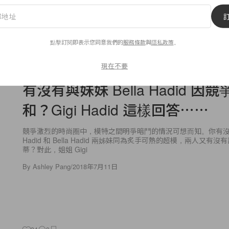
HARLES & KEITH 品
火辣伴侶成為賽事焦點
點擊訂閱即表示您同意我們的
服務條款
與
隱私政策
。
現在不要
Wellness
有沒有與妹妹 Bella Hadid 因
和？Gigi Hadid 這樣回答⋯⋯
競爭激烈的時尚圈中，模特之間明爭暗鬥的情況可想而知。你有沒有
Hadid 和 Bella Hadid 兩姊妹同為炙手可熱的超模，兩人又有
蒂？對此，姐姐 Gigi
By
Ashley Pang
/
2018年7月11日