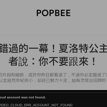
SORIES
BEAUTY
WELLNESS
LIFESTYLE
CELEBRITIES
V
錯過的一幕！夏洛特公
者說：你不要跟來！
切片段和細節，或許你昨日都看過了，不過你必定錯過了這
公主雖然年紀尚小，卻經已魅力十足，她每次使出招牌的「R