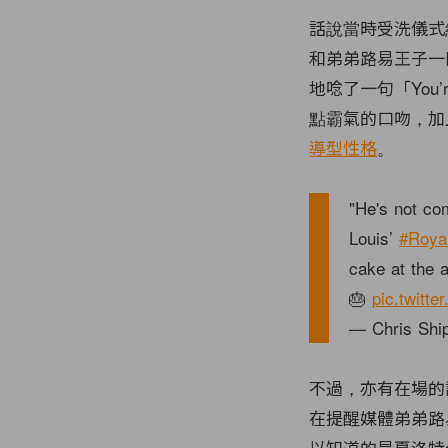
話說當時受洗儀式
和弟弟路易王子一
地唸了一句「You’
點霸氣的口吻，加
導型性格
。
"He's not co
Louis’
#Royal
cake at the 
🎂
pic.twitte
— Chris Ship
不過，亦有在場的記者
在提醒媒體弟弟路
以知道的是夏洛特