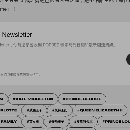
 me」！
ewsletter
sletter，你每週都會收到 POPBEE 獨家時尚新聞和最新潮流資訊。
意我們的
服務條款
與
隱私政策
。
AM
KATE MIDDLETON
PRINCE GEORGE​
ARLOTTE
威廉王子
凱特王妃
QUEEN ELIZABETH II
 FAMILY
英女王
喬治王子
夏洛特公主
PRINCE LO