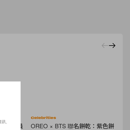
Celebrities
Cel
資訊。
風景！球員
OREO × BTS 聯名餅乾：紫色餅
J