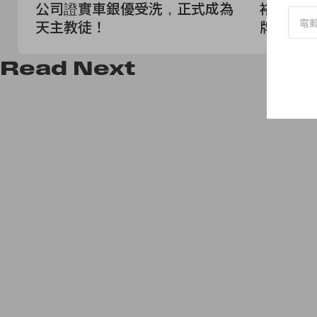
公司證實車銀優受洗，正式成為
裕貞加入 C
天主教徒！
牌家族！
Read
Next