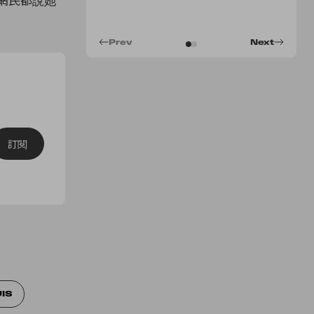
Prev
Next
訂閱
UIS