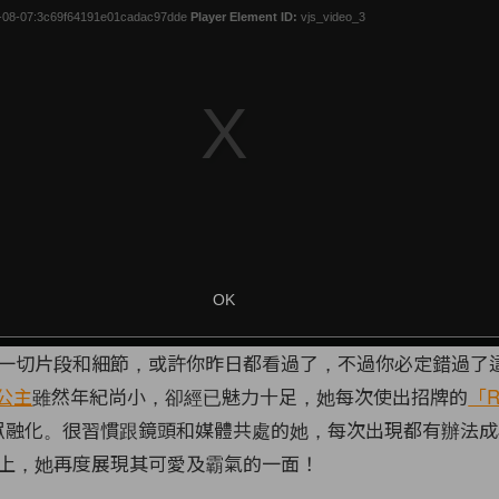
一切片段和細節，或許你昨日都看過了，不過你必定錯過了
公主
雖然年紀尚小，卻經已魅力十足，她每次使出招牌的
「R
眾融化。很習慣跟鏡頭和媒體共處的她，每次出現都有辦法成
上，她再度展現其可愛及霸氣的一面！