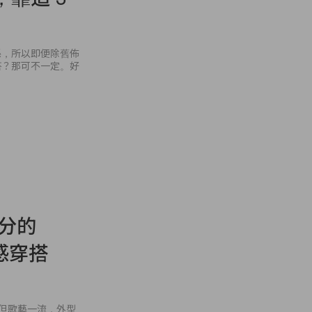
係，所以即便除舊佈
搭？那可不一定。好
公分的
性感穿搭
，不但歌藝一流，外型