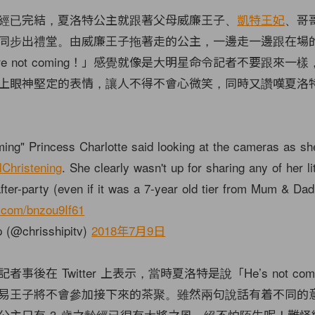
經已完結，夏洛特公主就跟著父母威廉王子、
凱特王妃
、哥
同步出禮堂。由威廉王子拖著走的公主，一邊走一邊跟在場
re not coming！」感覺就像是大明星命令記者不要跟來一
上眼神堅定的表情，讓人不得不會心微笑，同時又讚嘆夏洛
ming" Princess Charlotte said looking at the cameras as she
Christening
. She clearly wasn't up for sharing any of her lit
after-party (even if it was a 7-year old tier from Mum & Da
r.com/bnzou9If61
 (@chrisshipitv)
2018年7月9日
事後在 Twitter 上表示，當時夏洛特是說「He’s not co
易王子將不會參加接下來的茶聚。雖然兩句說話有着不同的
公主只有 3 歲之齡經已很有大將之風，絕不怕陌生呢！難怪