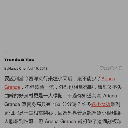
Trends & Tips
By
Nancy Chen
/
Jul 10, 2018
222
0
要說到當今西洋流行樂壇小天后，絕不能少了
Ariana
Grande
，不但歌藝一流，外型也相當亮眼，纖細又不失
曲線的好身材更是一大標記，不過你知道其實 Ariana
Grande 真實身高只有 153 公分嗎？許多
嬌小女孩
聽到
這個消息一定相當開心，因為外界普遍認為嬌小很難讓
人聯想到性感，但 Ariana Grande 就打破了這個刻板印