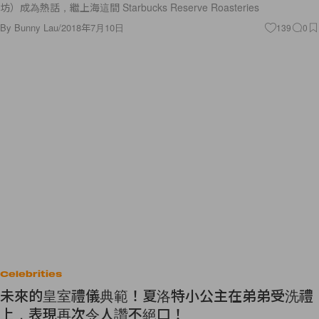
坊）成為熱話，繼上海這間 Starbucks Reserve Roasteries
By
Bunny Lau
/
2018年7月10日
139
0
Celebrities
未來的皇室禮儀典範！夏洛特小公主在弟弟受洗禮
上，表現再次令人讚不絕口！