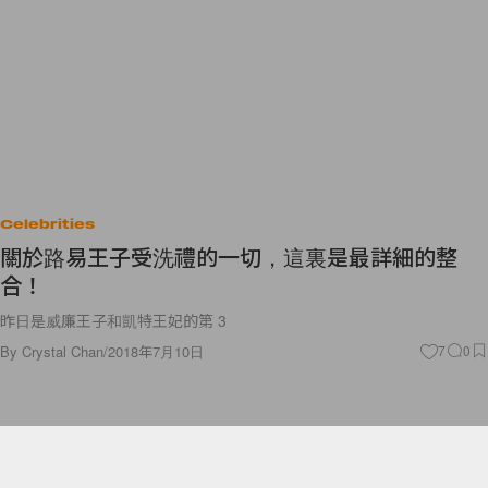
Celebrities
關於路易王子受洗禮的一切，這裏是最詳細的整
合！
昨日是威廉王子和凱特王妃的第 3
By
Crystal Chan
/
2018年7月10日
7
0