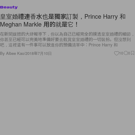
Beauty
皇室婚禮連香水也是獨家訂製，Prince Harry 和
Meghan Markle 用的就是它！
在新聞媒體的大肆報導下，你以為自己已經完全的摸透皇室婚禮的細節，
你甚至已經可以完美地準備好要去觀賞皇室婚禮的一切裝扮。但沒想到
吧，這裡還有一件事可以放進你的預備清單中：Prince Harry 和
By
Albee Kao
/
2018年7月10日
10
0