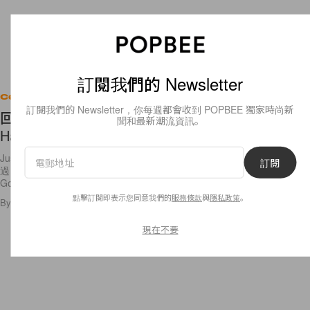
訂閱我們的 Newsletter
Celebrities
訂閱我們的 Newsletter，你每週都會收到 POPBEE 獨家時尚新
回到當年還未有「我們」時：Justin Bieber 跟
聞和最新潮流資訊。
Hailey Baldwin 首次見面片段曝光！
Justin Bieber 這個名字，這些年來都是跟 Selena Gomez 連在一起。不
訂閱
過自昨天開始，一切都改變了。Justin Bieber 終於要正式放下跟 Selena
Gomez
點擊訂閱即表示您同意我們的
服務條款
與
隱私政策
。
By
Crystal Chan
/
2018年7月10日
33
0
現在不要