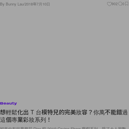
By
Bunny Lau
/
2018年7月10日
902
0
Beauty
想輕鬆化出 T 台模特兒的完美妝容？你萬不能錯過
這個專業彩妝系列！
如果你有留意早前 Dior 的 2019 Cruise Show 度假系列，除了令人驚艷