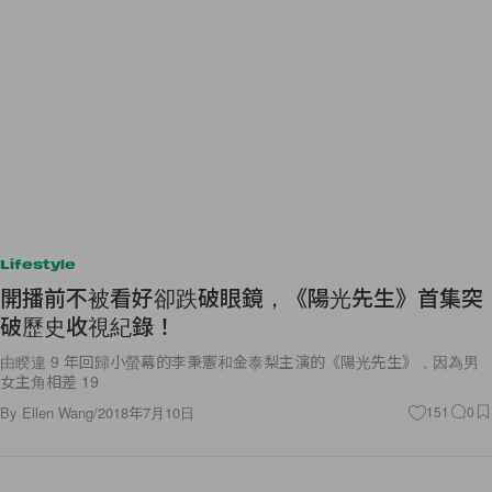
Lifestyle
開播前不被看好卻跌破眼鏡，《陽光先生》首集突
破歷史收視紀錄！
由睽違 9 年回歸小螢幕的李秉憲和金泰梨主演的《陽光先生》，因為男
女主角相差 19
By
Ellen Wang
/
2018年7月10日
151
0