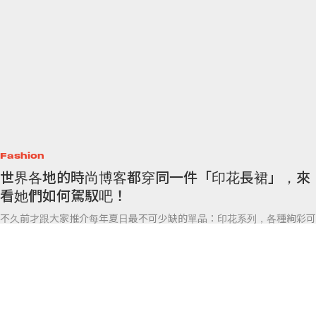
Fashion
世界各地的時尚博客都穿同一件「印花長裙」，來
看她們如何駕馭吧！
不久前才跟大家推介每年夏日最不可少缺的單品：印花系列，各種絢彩可
愛的花紋圖案，在視覺上的清新氛圍，洗滌炎炎夏季帶來的沈重煩悶感，
讓整體穿搭多了種怡然自得。儘管這系列單品再熱門，但有看過同一件印
花洋裝，
By
Polly Tsai
/
2018年7月9日
4
0