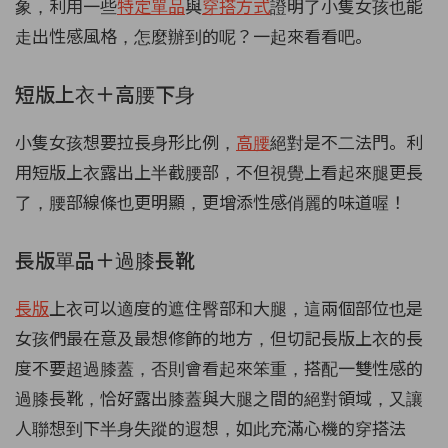
象，利用一些
特定單品
與
穿搭方式
證明了小隻女孩也能
走出性感風格，怎麼辦到的呢？一起來看看吧。
短版上衣＋高腰下身
小隻女孩想要拉長身形比例，
高腰
絕對是不二法門。利
用短版上衣露出上半截腰部，不但視覺上看起來腿更長
了，腰部線條也更明顯，更增添性感俏麗的味道喔！
長版單品＋過膝長靴
長版
上衣可以適度的遮住臀部和大腿，這兩個部位也是
女孩們最在意及最想修飾的地方，但切記長版上衣的長
度不要超過膝蓋，否則會看起來笨重，搭配一雙性感的
過膝長靴，恰好露出膝蓋與大腿之間的絕對領域，又讓
人聯想到下半身失蹤的遐想，如此充滿心機的穿搭法