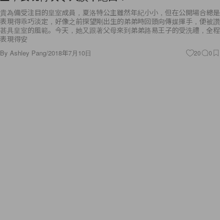
貴為備受注目的皇室成員，夏洛特公主雖然年紀小小，但在公開場合總是
表現得乖巧淡定，好像之前探望剛出生的弟弟時回頭向傳媒揮手，便被讚
甚具皇室的風範。今天，她又跟著父母來到弟弟路易王子的受洗禮，全程
表現得安
By
Ashley Pang
/
2018年7月10日
20
0