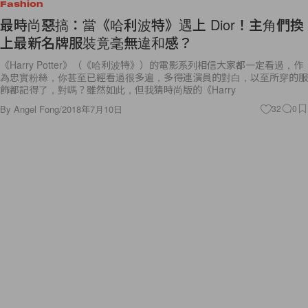
Fashion
最時尚惡搞：當《哈利波特》遇上 Dior！主角們換
上最新名牌服裝竟毫無違和感？
《Harry Potter》（《哈利波特》）的電影系列相信大家都一定看過，作
為忠實粉絲，你甚至已經看過很多遍，多得連演員的對白，以至所穿的服
飾都記得了，對嗎？雖然如此，但我猜時尚版的《Harry
By
Angel Fong
/
2018年7月10日
32
0