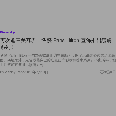
Beauty
再次進軍美容界，名媛 Paris Hilton 宣佈推出護膚
系列！
名媛 Paris Hilton 一向熱衷擴展她的事業版圖，除了以高調姿態踏足演藝
圈、樂壇之外，更曾憑藉自己的名氣建立彩妝和香水系列。不出所料，她
上月終於宣佈推出護膚系列
By
Ashley Pang
/
2018年7月10日
9
0