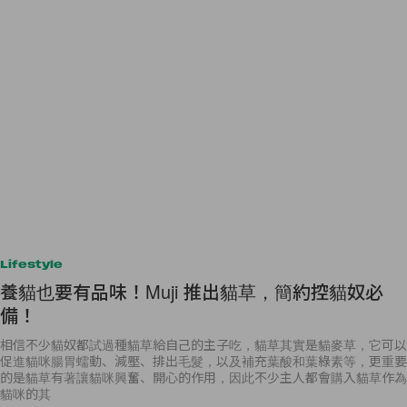
Lifestyle
養貓也要有品味！Muji 推出貓草，簡約控貓奴必
備！
相信不少貓奴都試過種貓草給自己的主子吃，貓草其實是貓麥草，它可以
促進貓咪腸胃蠕動、減壓、排出毛髮，以及補充葉酸和葉綠素等，更重要
的是貓草有著讓貓咪興奮、開心的作用，因此不少主人都會購入貓草作為
貓咪的其