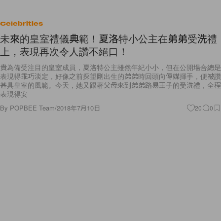
Celebrities
未來的皇室禮儀典範！夏洛特小公主在弟弟受洗禮
上，表現再次令人讚不絕口！
貴為備受注目的皇室成員，夏洛特公主雖然年紀小小，但在公開場合總是
表現得乖巧淡定，好像之前探望剛出生的弟弟時回頭向傳媒揮手，便被讚
甚具皇室的風範。今天，她又跟著父母來到弟弟路易王子的受洗禮，全程
表現得安
By
POPBEE Team
/
2018年7月10日
20
0