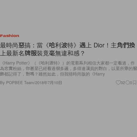
Fashion
最時尚惡搞：當《哈利波特》遇上 Dior！主角們換
上最新名牌服裝竟毫無違和感？
《Harry Potter》（《哈利波特》）的電影系列相信大家都一定看過，作
為忠實粉絲，你甚至已經看過很多遍，多得連演員的對白，以至所穿的服
飾都記得了，對嗎？雖然如此，但我猜時尚版的《Harry
By
POPBEE Team
/
2018年7月10日
32
0