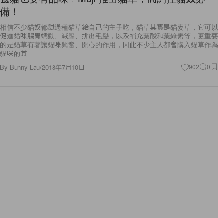
相信不少貓奴都試過種貓草給自己的主子吃，貓草其實是貓麥草，它可以
促進貓咪腸胃蠕動、減壓、排出毛髮，以及補充葉酸和葉綠素等，更重要
的是貓草有著讓貓咪興奮、開心的作用，因此不少主人都會購入貓草作為
貓咪的其
By
Bunny Lau
/
2018年7月10日
902
0