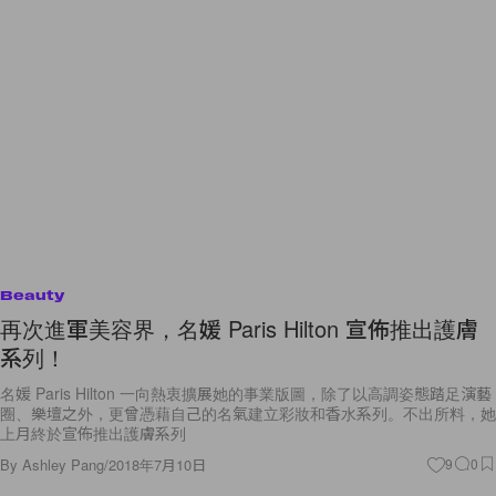
Beauty
再次進軍美容界，名媛 Paris Hilton 宣佈推出護膚
系列！
名媛 Paris Hilton 一向熱衷擴展她的事業版圖，除了以高調姿態踏足演藝
圈、樂壇之外，更曾憑藉自己的名氣建立彩妝和香水系列。不出所料，她
上月終於宣佈推出護膚系列
By
Ashley Pang
/
2018年7月10日
9
0