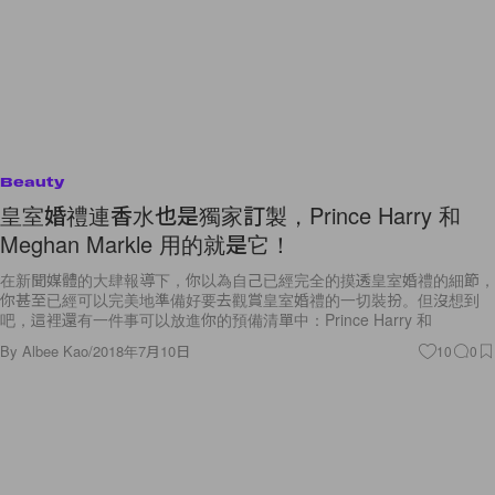
Beauty
皇室婚禮連香水也是獨家訂製，Prince Harry 和
Meghan Markle 用的就是它！
在新聞媒體的大肆報導下，你以為自己已經完全的摸透皇室婚禮的細節，
你甚至已經可以完美地準備好要去觀賞皇室婚禮的一切裝扮。但沒想到
吧，這裡還有一件事可以放進你的預備清單中：Prince Harry 和
By
Albee Kao
/
2018年7月10日
10
0