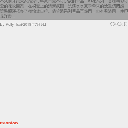
讓整體穿搭多了種怡然自得。儘管這系列單品再熱門，但有看過同一件印
花洋裝，
By
Polly Tsai
/
2018年7月9日
4
0
Fashion
流行過半世紀的 Vans ，還有哪些充滿新鮮感的配