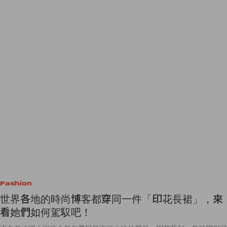
Fashion
世界各地的時尚博客都穿同一件「印花長裙」，來
看她們如何駕馭吧！
不久前才跟大家推介每年夏日最不可少缺的單品：印花系列，各種絢彩可
愛的花紋圖案，在視覺上的清新氛圍，洗滌炎炎夏季帶來的沈重煩悶感，