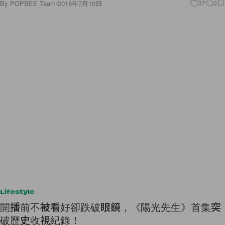
By
POPBEE Team
/
2018年7月10日
37
0
Lifestyle
開播前不被看好卻跌破眼鏡，《陽光先生》首集突
破歷史收視紀錄！
由睽違 9 年回歸小螢幕的李秉憲和金泰梨主演的《陽光先生》，因為男