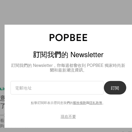
訂閱我們的 Newsletter
訂閱我們的 Newsletter，你每週都會收到 POPBEE 獨家時尚新
聞和最新潮流資訊。
訂閱
Lifestyle
意外爆出《Avengers 4》的全名，Marvel 團隊都患
點擊訂閱即表示您同意我們的
服務條款
與
隱私政策
。
了劇透病吧？
一眾 Marvel 的粉絲對《Avengers 4》的期待絕對可以在追蹤劇透新聞中
現在不要
看到，早前才報導過就連 Marvel 的總裁也劇透指《蟻俠》中早已藏了能
夠扭轉局勢，打敗 Thanos