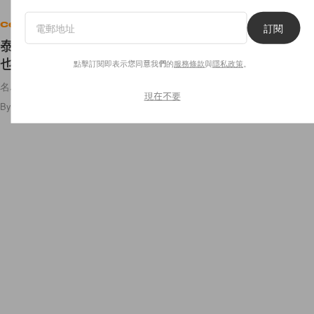
Celebrities
訂閱
泰國人實在太愛 Lisa，就連發現新品種罕見植物，
也要命名為「Lalisa」
點擊訂閱即表示您同意我們的
服務條款
與
隱私政策
。
名為 Lalisa 的植物，到底會是什麼樣子？
現在不要
By
POPBEE Team
/
2023年4月14日
18
0