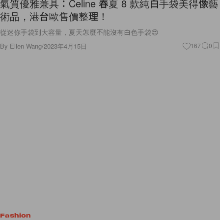
氣質優雅兼具：Celine 春夏 8 款純白手袋美得像藝
術品，港台歐售價整理！
從迷你手袋到大容量，夏天怎麼不能沒有白色手袋😍
By
Ellen Wang
/
2023年4月15日
167
0
Fashion