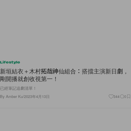
Lifestyle
新垣結衣＋木村拓哉神仙組合：搭擋主演新日劇，
剛開播就創收視第一！
已經筆記追劇清單！
By
Amber Ku
/
2023年4月13日
344
0