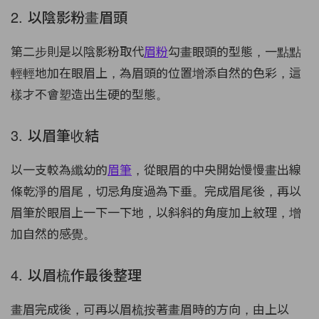
2. 以陰影粉畫眉頭
第二步則是以陰影粉取代
眉粉
勾畫眼頭的型態，一點點
輕輕地加在眼眉上，為眉頭的位置增添自然的色彩，這
樣才不會塑造出生硬的型態。
3. 以眉筆收結
以一支較為纖幼的
眉筆
，從眼眉的中央開始慢慢畫出線
條乾淨的眉尾，切忌角度過為下垂。完成眉尾後，再以
眉筆於眼眉上一下一下地，以斜斜的角度加上紋理，增
加自然的感覺。
4. 以眉梳作最後整理
畫眉完成後，可再以眉梳按著畫眉時的方向，由上以