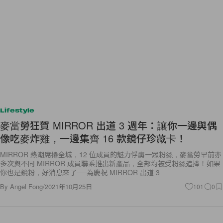
Lifestyle
麥當勞狂賀 MIRROR 出道 3 週年：讓你一邊與偶
像吃麥炸雞，一邊集齊 16 款鏡仔珍藏卡！
MIRROR 熱潮席捲全城，12 位成員的魅力俘虜一眾粉絲，麥當勞早前亦
多次與不同 MIRROR 成員聯乘推出新產品，全部均被受粉絲追捧！如果
你也是鏡粉，好消息來了──為慶祝 MIRROR 出道 3
By
Angel Fong
/
2021年10月25日
101
0