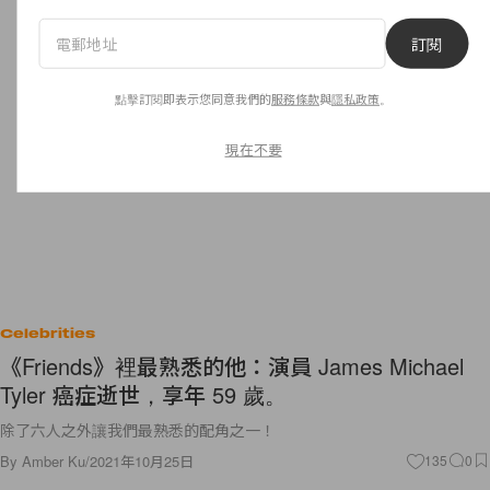
訂閱
點擊訂閱即表示您同意我們的
服務條款
與
隱私政策
。
現在不要
Celebrities
《Friends》裡最熟悉的他：演員 James Michael
Tyler 癌症逝世，享年 59 歲。
除了六人之外讓我們最熟悉的配角之一！
By
Amber Ku
/
2021年10月25日
135
0