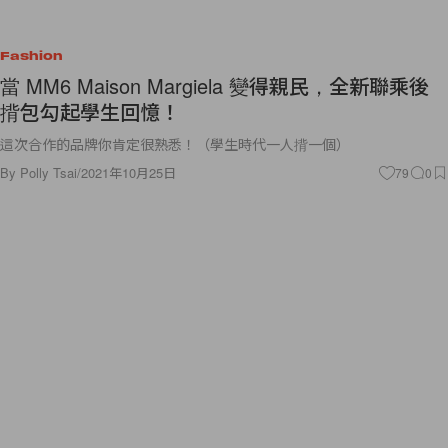
Fashion
當 MM6 Maison Margiela 變得親民，全新聯乘後
揹包勾起學生回憶！
這次合作的品牌你肯定很熟悉！（學生時代一人揹一個）
By
Polly Tsai
/
2021年10月25日
79
0