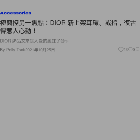
Accessories
極簡控另一焦點：DIOR 新上架耳環、戒指，復古
得惹人心動！
DIOR 飾品又來讓人愛的瘋狂了😍✨
By
Polly Tsai
/
2021年10月25日
43
0