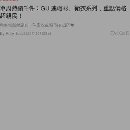
單周熱銷千件：GU 連帽衫、衛衣系列，重點價格
超親民！
秋冬當然就是套一件衛衣或帽 Tee 出門🖤
By
Polly Tsai
/
2021年10月25日
96
0