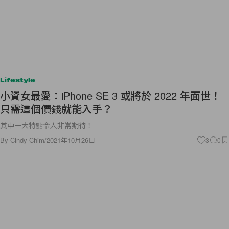
Lifestyle
小資女最愛：iPhone SE 3 或將於 2022 年面世！
只需這個價錢就能入手？
其中一大特點令人非常期待！
By
Cindy Chim
/
2021年10月26日
3
0