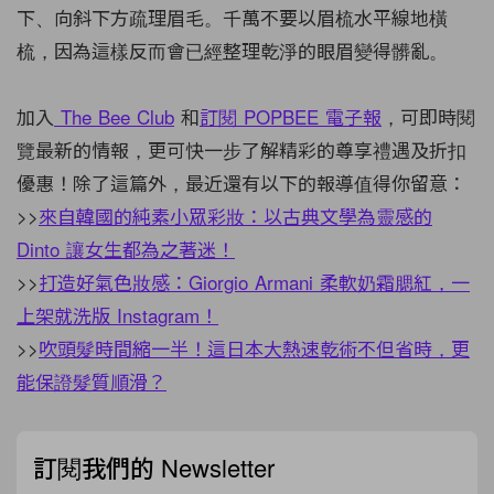
下、向斜下方疏理眉毛。千萬不要以眉梳水平線地橫
梳，因為這樣反而會已經整理乾淨的眼眉變得髒亂。
加入
The Bee Club
和
訂閱
POPBEE
電子報
，可即時閱
覽最新的情報，更可快一步了解精彩的尊享禮遇及折扣
優惠！除了這篇外，最近還有以下的報導值得你留意：
>>
來自韓國的純素小眾彩妝：以古典文學為靈感的
Dinto 讓女生都為之著迷！
>>
打造好氣色妝感：Giorgio Armani 柔軟奶霜腮紅，一
上架就洗版 Instagram！
>>
吹頭髮時間縮一半！這日本大熱速乾術不但省時，更
能保證髮質順滑？
訂閱我們的 Newsletter