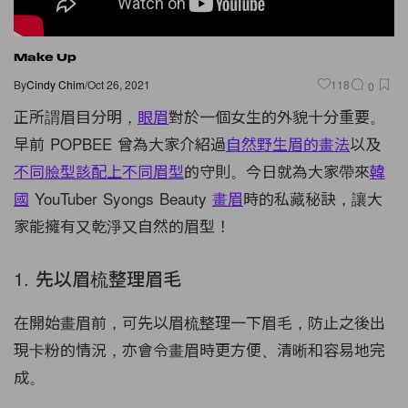
Make Up
By
Cindy Chim
/
Oct 26, 2021
118
0
正所謂眉目分明，
眼眉
對於一個女生的外貌十分重要。
早前 POPBEE 曾為大家介紹過
自然野生眉的畫法
以及
不同臉型該配上不同眉型
的守則。今日就為大家帶來
韓
國
YouTuber Syongs Beauty
畫眉
時的私藏秘訣，讓大
家能擁有又乾淨又自然的眉型！
1. 先以眉梳整理眉毛
在開始畫眉前，可先以眉梳整理一下眉毛，防止之後出
現卡粉的情況，亦會令畫眉時更方便、清晰和容易地完
成。