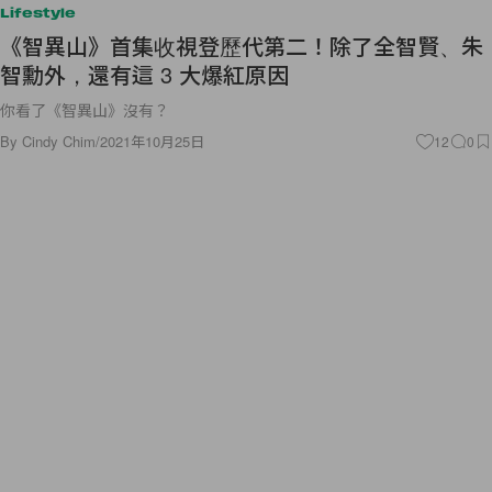
Lifestyle
《智異山》首集收視登歷代第二！除了全智賢、朱
智勳外，還有這 3 大爆紅原因
你看了《智異山》沒有？
By
Cindy Chim
/
2021年10月25日
12
0