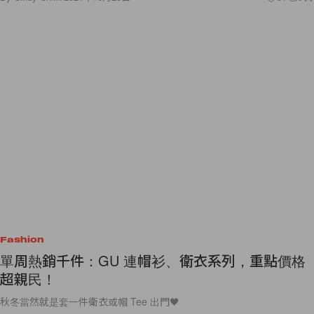
Fashion
單周熱銷千件：GU 連帽衫、衛衣系列，重點價格
超親民！
秋冬當然就是套一件衛衣或帽 Tee 出門🖤