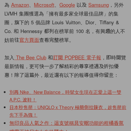
為
Amazon
、
Microsoft
、
Google
以及
Samsung
，另外
LVMH 集團獲選為「擁有最多家全球最佳品牌」的集
團，旗下的 5 個品牌 Louis Vuitton、Dior、Tiffany &
Co. 和 Hennessy 都列在榜單前 100 名，有興趣的人不
妨前往
官方頁面
查看完整榜單。
加入
The Bee Club
和
訂閱 POPBEE 電子報
，即時閱覽
最新情報，更可快一步了解精彩的尊享禮遇及折扣優
惠！除了這篇外，最近還有以下的報導值得你留意：
別再 Nike、New Balance，時髦女生現在正愛上這一雙
A.P.C. 波鞋！
日本秒售罄：UNIQLO x Theory 極簡側拉鍊衣，趁售罄前
先下手為強！
無印良品人氣之作：這支號稱具安眠功能的柑橘香氛