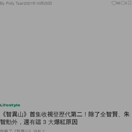
By
Polly Tsai
/
2021年10月25日
96
0
Lifestyle
《智異山》首集收視登歷代第二！除了全智賢、朱
智勳外，還有這 3 大爆紅原因
你看了《智異山》沒有？