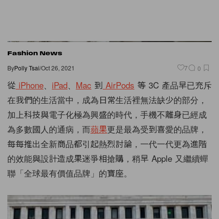
Fashion News
By
Polly Tsai
/
Oct 26, 2021
7
0
從
iPhone
、
iPad
、
Mac
到
AirPods
等 3C 產品早已充斥
在我們的生活當中，成為日常生活裡無法缺少的部分，
加上科技與電子化極為興盛的時代，手機不離身已經成
為多數國人的通病，而
蘋果
更是最為受到喜愛的品牌，
每每推出全新商品都引起熱烈討論，一代一代更為進階
的效能與設計造成果迷爭相搶購，稍早 Apple 又繼續蟬
聯「全球最有價值品牌」的寶座。