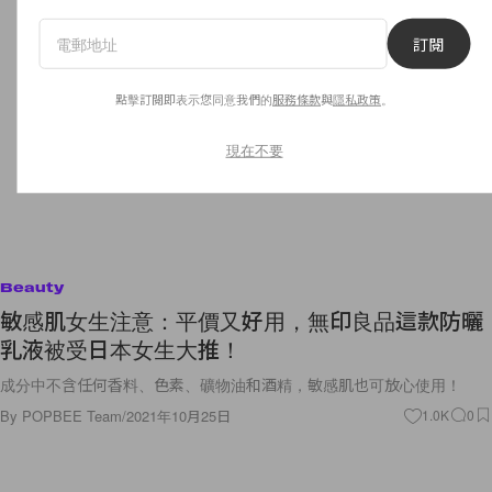
訂閱
點擊訂閱即表示您同意我們的
服務條款
與
隱私政策
。
現在不要
Beauty
敏感肌女生注意：平價又好用，無印良品這款防曬
乳液被受日本女生大推！
成分中不含任何香料、色素、礦物油和酒精，敏感肌也可放心使用！
By
POPBEE Team
/
2021年10月25日
1.0K
0