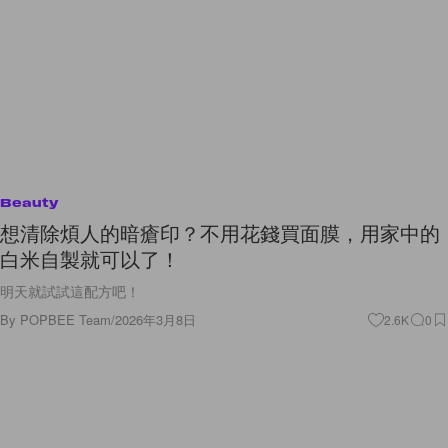
Beauty
想清除煩人的暗瘡印？不用花錢買面膜，用家中的
白米自製就可以了！
明天就試試這配方吧！
By
POPBEE Team
/
2026年3月8日
2.6K
0