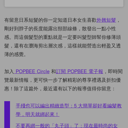
有留意日系短髮的你一定知道日本女生喜歡
外翹短髮
，
剛好到脖子的長度能露出頸部線條，散發出一點小性
感。而這個髮型的重點就是一定要叫髮型師幫你修薄頭
髮，還有在瀏海剪出層次感，這樣就能營造出輕盈又透
薄的感覺。
加入
POPBEE Circle
和
訂閱
POPBEE
電子報
，即時閱
覽最新情報，更可快一步了解精彩的尊享禮遇及折扣優
惠！除了這篇外，最近還有以下的報導值得你留意：
手殘也可以編出精緻造型：5 大簡單卻好看編髮教
學，明天就綁起來！
不要再綁一般的「丸子頭」了：現在最時尚的女