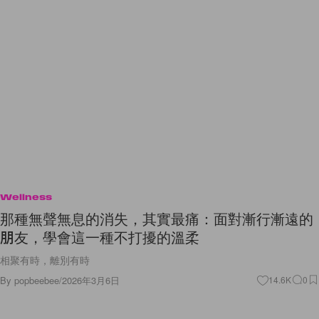
Wellness
那種無聲無息的消失，其實最痛：面對漸行漸遠的
朋友，學會這一種不打擾的溫柔
相聚有時，離別有時
By
popbeebee
/
2026年3月6日
14.6K
0