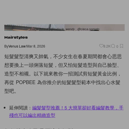
Image from IG/@todayis_wendy , @cieca.nomoto
Hairstyles
By
Venus Law
/
Mar 8, 2026
8.2K
0
短髮髮型清爽又帥氣，不少女生在春夏期間都會心思思
想要換上一頭俐落短髮，但又怕短髮造型與自己臉型、
造型不相襯。以下就來教你一招測試剪短髮黃金比例，
再從 POPBEE 為你推介的短髮髮型範本中找出心水髮
型吧。
延伸閱讀：
編髮髮型推薦！5 大簡單卻好看編髮教學，手
殘也可以編出精緻造型