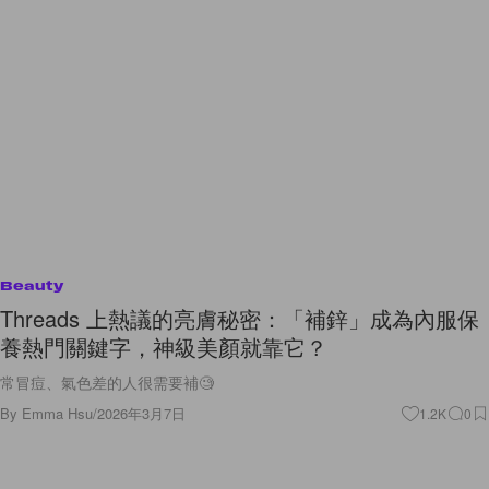
Beauty
Threads 上熱議的亮膚秘密：「補鋅」成為內服保
養熱門關鍵字，神級美顏就靠它？
常冒痘、氣色差的人很需要補🧐
By
Emma Hsu
/
2026年3月7日
1.2K
0