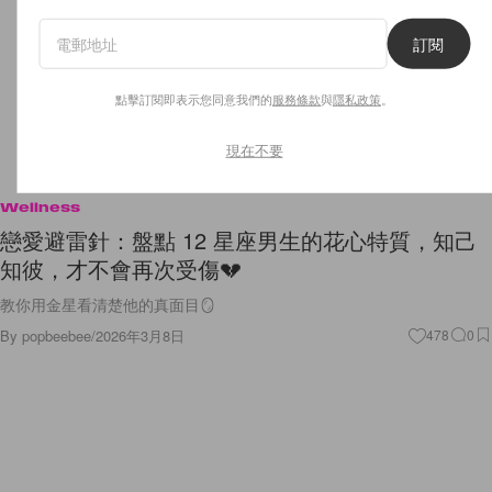
訂閱
點擊訂閱即表示您同意我們的
服務條款
與
隱私政策
。
現在不要
Wellness
戀愛避雷針：盤點 12 星座男生的花心特質，知己
知彼，才不會再次受傷💔
教你用金星看清楚他的真面目🪞
By
popbeebee
/
2026年3月8日
478
0