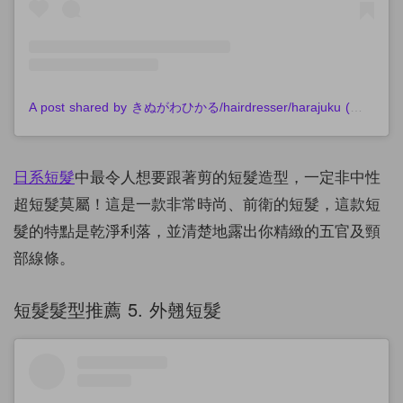
A post shared by きぬがわひかる/hairdresser/harajuku (@hikaru.kinugawa)
日系短髮
中最令人想要跟著剪的短髮造型，一定非中性
超短髮莫屬！這是一款非常時尚、前衛的短髮，這款短
髮的特點是乾淨利落，並清楚地露出你精緻的五官及頸
部線條。
短髮髮型推薦 5. 外翹短髮