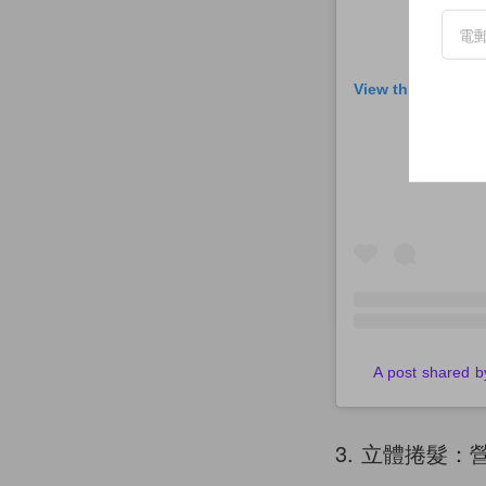
View this post on
A post shared
3. 立體捲髮：