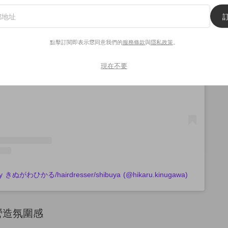
點擊訂閱即表示您同意我們的
服務條款
與
隱私政策
。
 Instagram
現在不要
 by きぬがわひかる/hairdresser/shibuya (@hikaru.kinugawa)
營造氛圍感