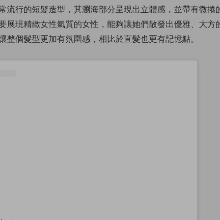
常流行的短髮造型，其瀏海部分呈現出立體感，並帶有微捲
要展現精緻女性氣質的女性，能夠讓她們散發出優雅、大方
讓整個髮型更加有氛圍感，相比於直髮也更有記憶點。