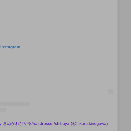
 Instagram
 by きぬがわひかる/hairdresser/shibuya (@hikaru.kinugawa)