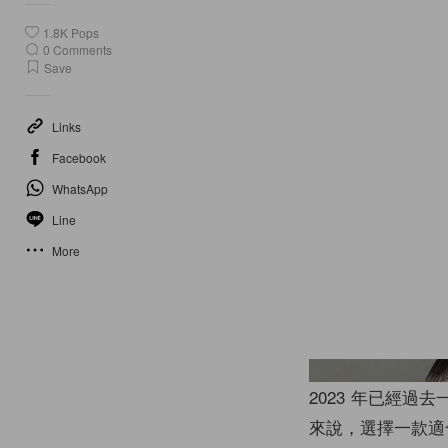
1.8K
Pops
0
Comments
Save
Links
Facebook
WhatsApp
Line
More
2023 年已經
來說，選擇一款適