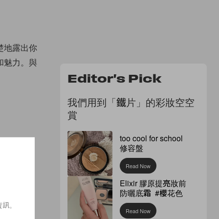
楚地露出你
和魅力。與
Editor's Pick
我們用到「鐵片」的彩妝空空
賞
too cool for school
修容盤
Read Now
Elixir 膠原提亮妝前
防曬底霜 #櫻花色
資訊。
Read Now