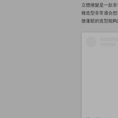
立體捲髮是一款非
種造型非常適合想
微蓬鬆的造型能夠