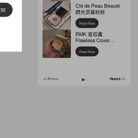
Clé de Peau Beauté
訂閱
鑽光雲霧粉餅
Read Now
RMK 遮瑕盒
Flawless Cover
Concealer
Read Now
Prev
Next