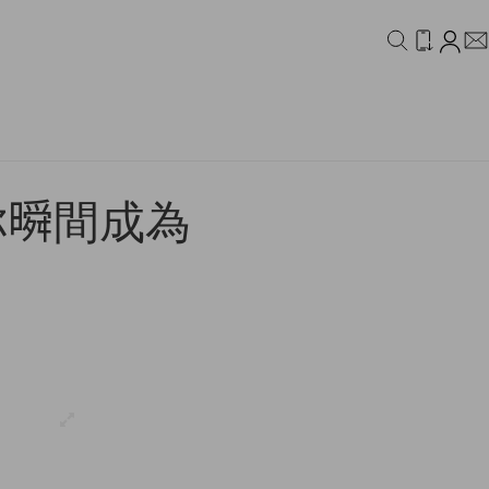
IDEO
CAMPAIGN
𣊬間成為