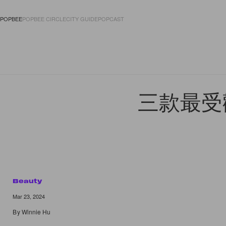
POPBEE
POPBEE CIRCLE
CITY GUIDE
POPCAST
FASHION
ACCES
三款最受
Beauty
Mar 23, 2024
By
Winnie Hu