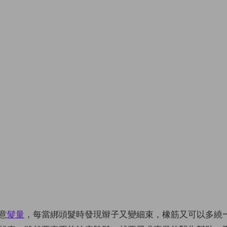
意
髮量
，每當綁頭髮時發現辮子又變細束，橡筋又可以多繞