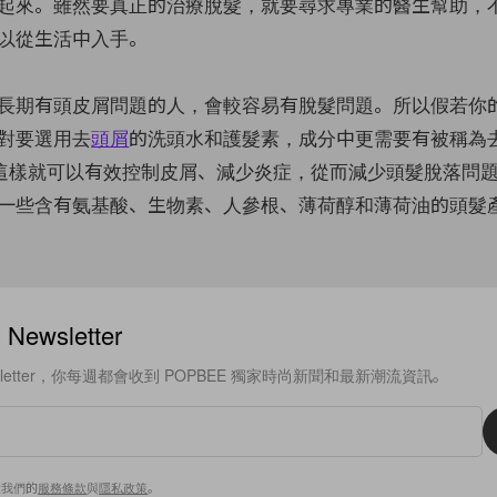
起來。雖然要真正的治療脫髮，就要尋求專業的醫生幫助，
以從生活中入手。
長期有頭皮屑問題的人，會較容易有脫髮問題。所以假若你
對要選用去
頭屑
的洗頭水和護髮素，成分中更需要有被稱為
thione。這樣就可以有效控制皮屑、減少炎症，從而減少頭髮脫落
一些含有氨基酸、生物素、人參根、薄荷醇和薄荷油的頭髮
ewsletter
sletter，你每週都會收到 POPBEE 獨家時尚新聞和最新潮流資訊。
意我們的
服務條款
與
隱私政策
。