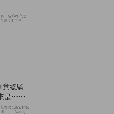
一名 Gigi 的忠
中！在圖片中可見，
創意總監
來是⋯⋯
只是每次也被它們吸
。」－Nadège