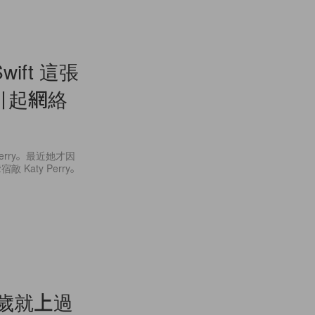
wift 這張
片引起網絡
Perry。最近她才因
aty Perry。
5 歲就上過