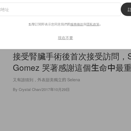
點擊訂閱即表示您同意我們的
服務條款
與
隱私政策
。
7
0
現在不要
Celebrities
接受腎臟手術後首次接受訪問，Se
Gomez 哭著感謝這個生命中最
又有誰猜到，外表甜美獨立的 Selena
By
Crystal Chan
/
2017年10月29日