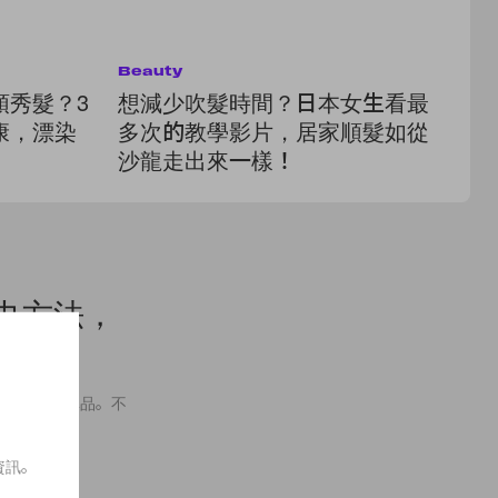
Beauty
Be
頭秀髮？3
想減少吹髮時間？日本女生看最
以
康，漂染
多次的教學影片，居家順髮如從
幫
沙龍走出來一樣！
髮
圍巾方法，
秋冬的必備單品。不
資訊。