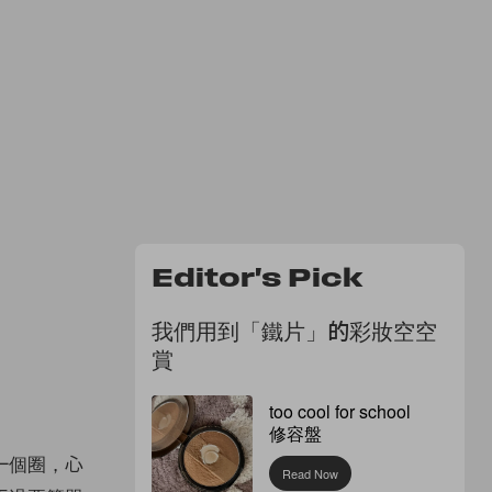
Editor's Pick
我們用到「鐵片」的彩妝空空
賞
too cool for school
修容盤
一個圈，心
Read Now