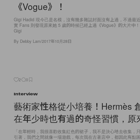
《Vogue》！
Gigi Hadid 現今己是名模，沒有幾多雜誌封面沒有上過，不過最近有
實 Fans 則發現原來她 5 歲的時候已經上過《Vogue》的大片
Gigi
By
Debby Lam
/
2017年10月28日
2
0
Interview
藝術家性格從小培養！Hermès 
在年少時也有過的奇怪習慣，原
「在年輕時，我很喜歡收集紅色的裙子，我不是決心地去收集，
引著，我們之間就像一場遊戲，每次我在古著店中，都因此有點困擾