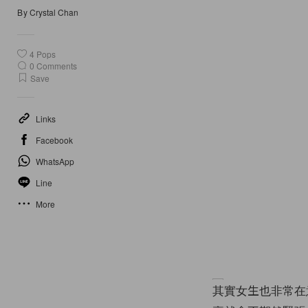
By
Crystal Chan
4
Pops
0
Comments
Save
Links
Facebook
WhatsApp
Line
More
其實女生也非常在