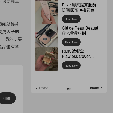
不過要簡單
Elixir 膠原提亮妝前
防曬底霜 #櫻花色
Read Now
的頭髮經常
Clé de Peau Beauté
去屑因子的
鑽光雲霧粉餅
問題。另外，要
Read Now
產品也有幫
RMK 遮瑕盒
Flawless Cover
Concealer
Read Now
Prev
Next
訂閱