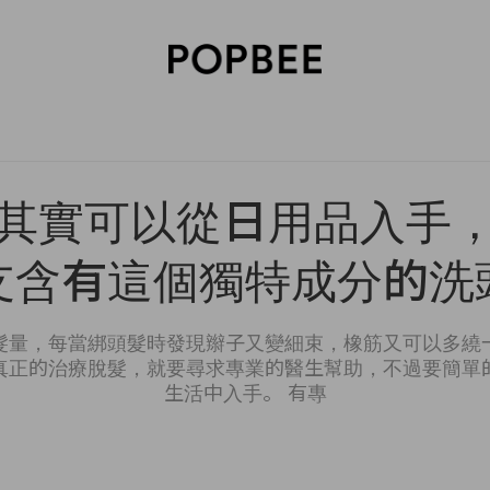
SORIES
BEAUTY
WELLNESS
LIFESTYLE
CELEBRITIES
V
其實可以從日用品入手
支含有這個獨特成分的洗
髮量，每當綁頭髮時發現辮子又變細束，橡筋又可以多繞
真正的治療脫髮，就要尋求專業的醫生幫助，不過要簡單
生活中入手。 有專