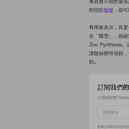
裏就會不期然緊張
的預防
脫髮
，卻可
有專家表示，其實
在「飄雪」，就絕
Zinc Pyri
讓髮絲變得強韌，
助。
訂閱我們的 N
訂閱我們的 New
點擊訂閱即表示您同