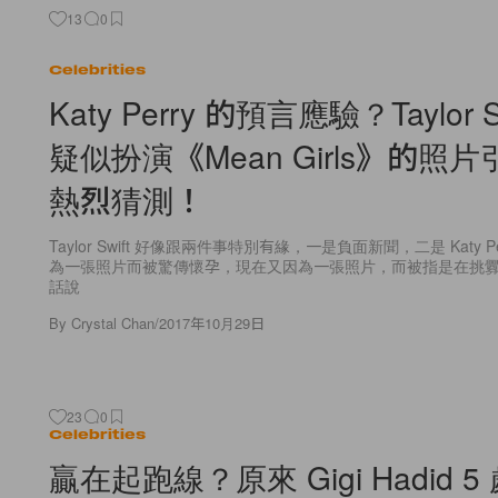
13
0
Celebrities
Katy Perry 的預言應驗？Taylor S
疑似扮演《Mean Girls》的照
熱烈猜測！
Taylor Swift 好像跟兩件事特別有緣，一是負面新聞，二是 Katy 
為一張照片而被驚傳懷孕，現在又因為一張照片，而被指是在挑釁宿敵 K
話說
By
Crystal Chan
/
2017年10月29日
23
0
Celebrities
贏在起跑線？原來 Gigi Hadid 