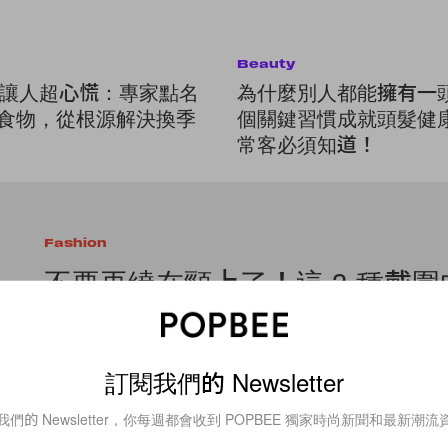
Beauty
讓人超心慌：專家點名
為什麼別人都能擁有一
髮食物，從根源解決換季
個關鍵習慣成就頭髮健
常客必須知道！
Fashion
不要再繞在頸上了！這 3 種戴
會讓你立即化身成街拍達人！
不論是怕冷的女生，還是面對著乍暖還寒的天氣，圍巾也必定是
訂閱我們的 Newsletter
過當你還只是把圍巾圍着頸繞兩圈，一眾 Fashionista
By
Crystal Chan
/
2017年10月29日
我們的 Newsletter，你每週都會收到 POPBEE 獨家時尚新聞和最新潮流