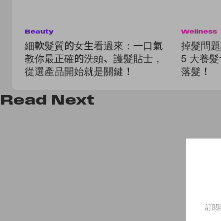
Beauty
Wellness
細軟髮質的女生看過來：一口氣
掉髮問題
教你最正確的洗頭、護髮貼士，
5 大養
從選產品開始就是關鍵！
落髮！
Read
Next
訂閱