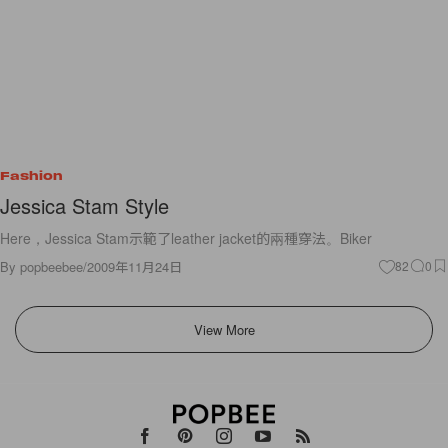
Fashion
Jessica Stam Style
Here，Jessica Stam示範了leather jacket的兩種穿法。Biker
By
popbeebee
/
2009年11月24日
82
0
View More