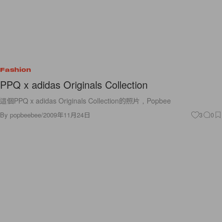
Fashion
PPQ x adidas Originals Collection
這個PPQ x adidas Originals Collection的照片，Popbee
By
popbeebee
/
2009年11月24日
3
0