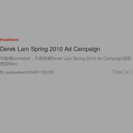
Fashion
Derek Lam Spring 2010 Ad Campaign
可能很unrelated，不過這個Derek Lam Spring 2010 Ad Campaign讓我
想起Marc
By
popbeebee
/
2009年11月25日
53
0