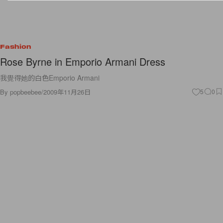
Fashion
Rose Byrne in Emporio Armani Dress
我覺得她的白色Emporio Armani
By
popbeebee
/
2009年11月26日
5
0