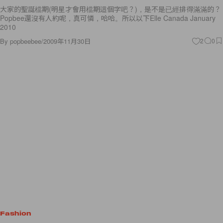
大家的聖誕檔期(明星才會用檔期這個字吧？)，是不是已經排得滿滿的？
Popbee還沒有人約呢，真可憐，哈哈。所以以下Elle Canada January
2010
By
popbeebee
/
2009年11月30日
2
0
Fashion