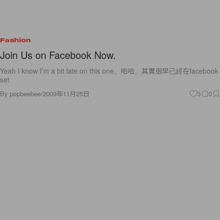
Fashion
Join Us on Facebook Now.
Yeah I know I’m a bit late on this one。哈哈。其實很早已經在facebook
set
By
popbeebee
/
2009年11月25日
3
0