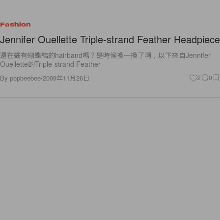
Fashion
Jennifer Ouellette Triple-strand Feather Headpiece
還在戴有蝴蝶結的hairband嗎？是時候換一換了啊，以下來自Jennifer
Ouellette的Triple-strand Feather
By
popbeebee
/
2009年11月26日
2
0