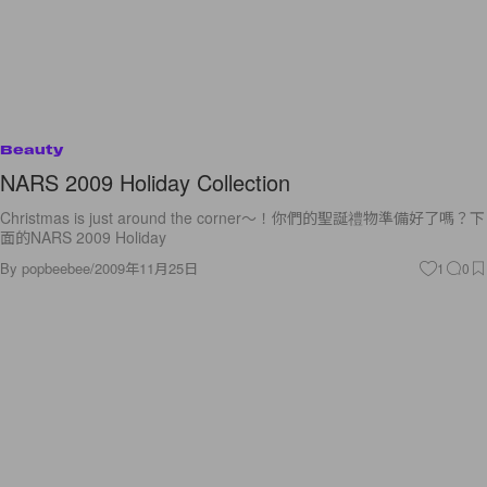
Beauty
NARS 2009 Holiday Collection
Christmas is just around the corner～！你們的聖誕禮物準備好了嗎？下
面的NARS 2009 Holiday
By
popbeebee
/
2009年11月25日
1
0