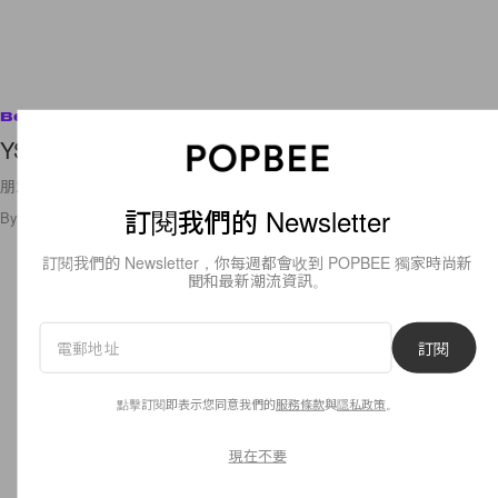
Beauty
YSL 2009 Holiday Collection
朋友都說，買化妝品，聖誕節是最好的時候。因為往往他們的Christmas
訂閱我們的 Newsletter
By
popbeebee
/
2009年11月26日
1
0
訂閱我們的 Newsletter，你每週都會收到 POPBEE 獨家時尚新
聞和最新潮流資訊。
訂閱
點擊訂閱即表示您同意我們的
服務條款
與
隱私政策
。
現在不要