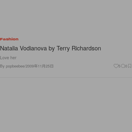
Fashion
Natalia Vodianova by Terry Richardson
Love her
By
popbeebee
/
2009年11月25日
5
0