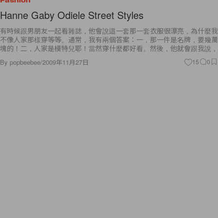
Fashion
Hanne Gaby Odiele Street Styles
有時候跟男朋友一起看雜誌，他會說這一套那一套衣服很漂亮，為什麼我
不像人家那樣穿等等。通常，我有兩個答案：一，那一件是名牌，要幾萬
塊的！二，人家是模特兒耶！當然穿什麼都好看。然後，他就會跟我說，
By
popbeebee
/
2009年11月27日
15
0