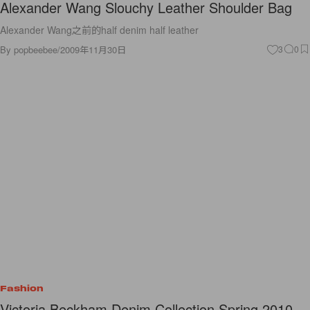
Alexander Wang Slouchy Leather Shoulder Bag
Alexander Wang之前的half denim half leather
By
popbeebee
/
2009年11月30日
3
0
Fashion
Victoria Beckham Denim Collection Spring 2010