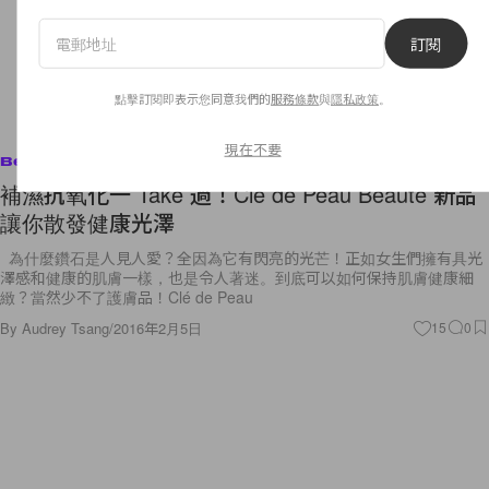
訂閱
點擊訂閱即表示您同意我們的
服務條款
與
隱私政策
。
現在不要
Beauty
補濕抗氧化一 Take 過！Clé de Peau Beauté 新品
讓你散發健康光澤
為什麼鑽石是人見人愛？全因為它有閃亮的光芒！正如女生們擁有具光
澤感和健康的肌膚一樣，也是令人著迷。到底可以如何保持肌膚健康細
緻？當然少不了護膚品！Clé de Peau
By
Audrey Tsang
/
2016年2月5日
15
0