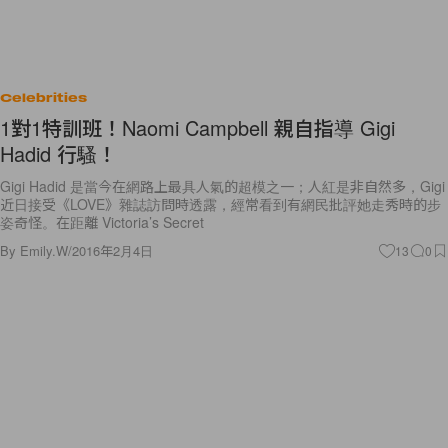
Celebrities
1對1特訓班！Naomi Campbell 親自指導 Gigi
Hadid 行騷！
Gigi Hadid 是當今在網路上最具人氣的超模之一；人紅是非自然多，Gigi
近日接受《LOVE》雜誌訪問時透露，經常看到有網民批評她走秀時的步
姿奇怪。在距離 Victoria’s Secret
By
Emily.W
/
2016年2月4日
13
0