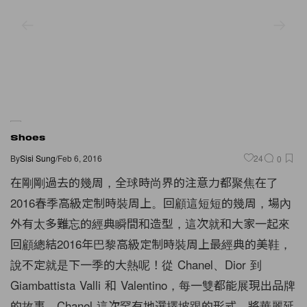
Shoes
By
Sisi Sung
/
Feb 6, 2016
24
0
在剛剛過去的幾周，全球時尚界的注意力都聚焦在了
2016春季高級定制時裝周上。回顧這短短的幾周，場內
外有太多難忘的經典瞬間和造型，這次就和大家一起來
回顧總結2016年巴黎高級定制時裝周上最經典的美鞋，
說不定就是下一季的大熱呢！從 Chanel、Dior 到
Giambattista Valli 和 Valentino，每一雙都能展現出品牌
的故事。Chanel 這次罕有地選擇坡跟的形式，將華麗延