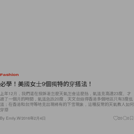
Fashion
必學！美國女士9個獨特的穿搭法！
上年12月，我們還在投訴著怎麼天氣怎會這麼熱，氣溫竟高達23度。才
過了一個月的時間，氣溫急跌20度，天文台錄得香港多個地區只有3度低
溫；在香港和台灣等地竟出現稀有的下雪現象，這種反常的天氣教人如何
穿搭
By
Emily.W
/
2016年2月4日
20
0