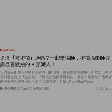
Fashion
還沒「被街拍」過嗎？一起來偷師，街拍攝影師透
露最喜歡拍的 8 類潮人！
我們每天都在不停地看世界各地的街拍，來尋求穿搭靈感，但你自己有沒
有試過在路上「被街拍」？到底街拍攝影師眼中，哪些人最吸睛？他們會
選擇哪些人來拍攝呢？為了尋找答案，外國 Who What Wear
By
POPBEE Team
/
2016年2月5日
6
0