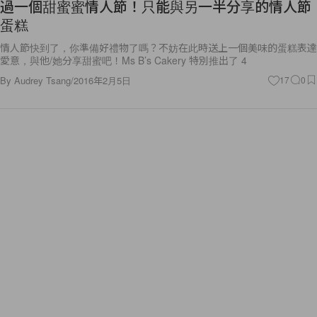
過一個甜蜜蜜情人節！只能與另一半分享的情人節
蛋糕
情人節快到了，你準備好禮物了嗎？不妨在此時送上一個美味的蛋糕表達
愛意，與他/她分享甜蜜吧！Ms B’s Cakery 特別推出了 4
By
Audrey Tsang
/
2016年2月5日
17
0