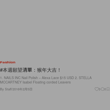
Fashion
#本週願望清單：猴年大吉！
1. NAILS INC Nail Polish – Alexa Lace $15 USD 2. STELLA
MCCARTNEY Isabel Floating corded Leavers
By
Staff
/
2016年2月5日
3
0