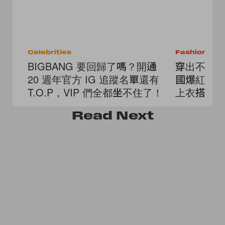
Celebrities
Fashion
BIGBANG 要回歸了嗎？開通
穿出不撞款
20 週年官方 IG 追蹤名單還有
國爆紅小
T.O.P，VIP 們全都坐不住了！
上衣搭也
Read
Next