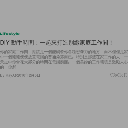
Lifestyle
DIY 動手時間：一起來打造別緻家庭工作間！
你的家庭工作間，應該是一個能觸發你各種想像力的地方，而不僅僅是家
中一個隨隨便便放置電腦的普通角落而已。特別是那些在家工作的人，一
天之中你會花大部分的時間在電腦前面。一個美妙的工作壞境是激勵人心
的，你所
By
Kay.Q
/
2016年2月5日
6
0