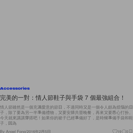
Accessories
完美的一對：情人節鞋子與手袋 7 個最強組合！
情人節雖然是一個充滿愛意的節日，不過同時又是一個令人頗為煩惱的日
子，除了要為另一半準備禮物，又要安排共晉晚餐，再來又要悉心打扮。
今天就來講講穿搭吧！如果你的裙子已經準備好了，是時候準備手袋和鞋
子，因為
By
Angel Fong
/
2016年2月5日
19
0