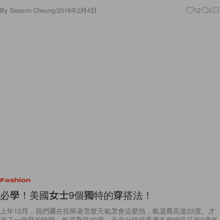
By
Season Cheung
/
2016年2月4日
12
0
Fashion
必學！美國女士9個獨特的穿搭法！
上年12月，我們還在投訴著怎麼天氣怎會這麼熱，氣溫竟高達23度。才
過了一個月的時間，氣溫急跌20度，天文台錄得香港多個地區只有3度低