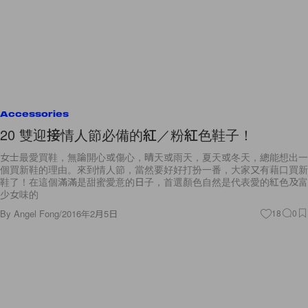
Accessories
20 雙迎接情人節必備的紅／粉紅色鞋子！
女士最愛買鞋，無論開心或傷心，晴天或雨天，夏天或冬天，總能想出一
個買新鞋的理由。來到情人節，當然要好好打扮一番，大家又有藉口買新
鞋了！在這個滿滿是甜蜜愛意的日子，首選顏色自然是代表愛的紅色及富
少女味的
By
Angel Fong
/
2016年2月5日
18
0