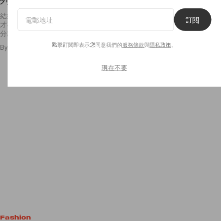
結婚是人生大事，也是花費最多的一件事，所以凡事也應精打細算，這樣
訂閱
才不會浪費多餘的金錢。不少時尚品牌近年也開始推出婚紗系列，價錢十
分親民，為新娘們提供一個優質又實惠的選擇！Reformation
點擊訂閱即表示您同意我們的
服務條款
與
隱私政策
。
By
Audrey Tsang
/
2016年2月5日
21
0
現在不要
Fashion