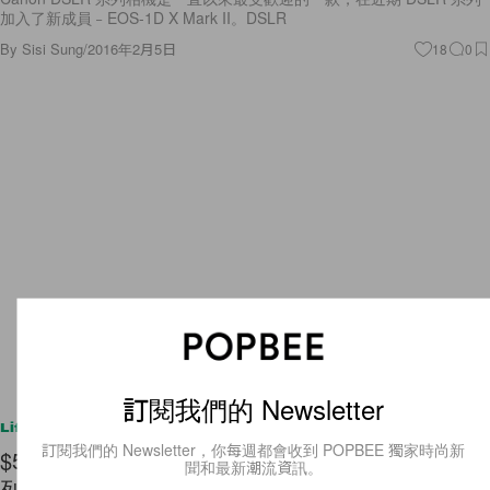
加入了新成員﹣EOS-1D X Mark II。DSLR
By
Sisi Sung
/
2016年2月5日
18
0
訂閱我們的 Newsletter
Lifestyle
訂閱我們的 Newsletter，你每週都會收到 POPBEE 獨家時尚新
$500做個高貴新娘！Reformation 簡約優雅婚紗系
聞和最新潮流資訊。
列