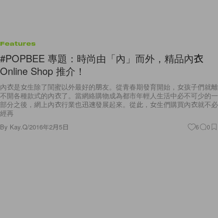
Features
#POPBEE 專題：時尚由「內」而外，精品內衣
Online Shop 推介！
內衣是女生除了閨蜜以外最好的朋友。從青春期發育開始，女孩子們就離
不開各種款式的內衣了。當網絡購物成為都市年輕人生活中必不可少的一
部分之後，網上內衣行業也迅速發展起來。從此，女​​生們購買內衣就不必
經再
By
Kay.Q
/
2016年2月5日
6
0