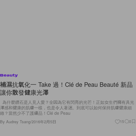
Beauty
補濕抗氧化一 Take 過！Clé de Peau Beauté 新品
讓你散發健康光澤
為什麼鑽石是人見人愛？全因為它有閃亮的光芒！正如女生們擁有具光
澤感和健康的肌膚一樣，也是令人著迷。到底可以如何保持肌膚健康細
緻？當然少不了護膚品！Clé de Peau
By
Audrey Tsang
/
2016年2月5日
15
0