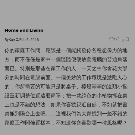
Home and Living
By
Kay.Q
/
Feb 5, 2016
6
0
你的家庭工作間，應該是一個能觸發你各種想像力的地
方，而不僅僅是家中一個隨隨便便放置電腦的普通角落
而已。特別是那些在家工作的人，一天之中你會花大部
分的時間在電腦前面。一個美妙的工作壞境是激勵人心
的，你所需要的可能只是將桌子、檯燈等等的這類小擺
設重新調整位置這麼簡單；把一盆綠色的小植物擺在桌
上也是不錯的想法；如果你喜歡親近自然，不如就把書
桌搬到陽台上去吧……這裡我們為大家找到一些不錯的
家庭工作間佈置樣本，不知道你會喜歡哪一種風格呢？