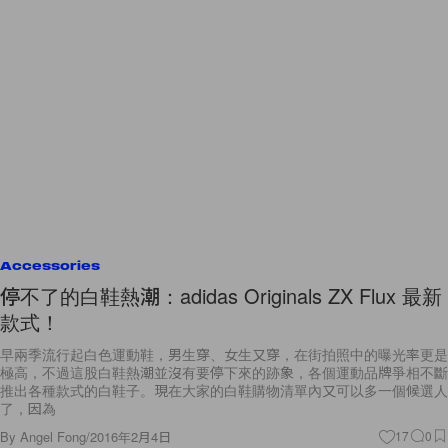
Accessories
停不了的白鞋熱潮：adidas Originals ZX Flux 最新
款式！
早兩季流行起白色運動鞋，男生穿、女生又穿，在街拍照中的曝光率更是
極高，不過這股白鞋熱潮並沒有要停下來的跡象，各個運動品牌爭相不斷
推出各種款式的白鞋子。現在大家的白鞋購物清單內又可以多一個候選人
了，因為
By
Angel Fong
/
2016年2月4日
17
0