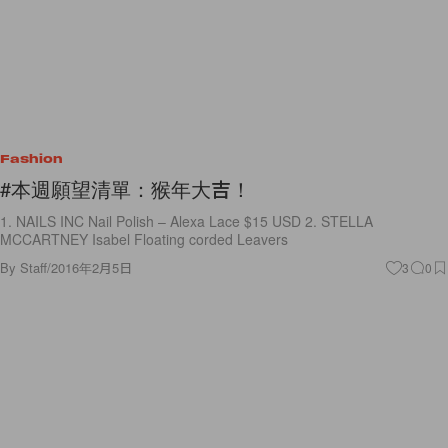
Fashion
#本週願望清單：猴年大吉！
1. NAILS INC Nail Polish – Alexa Lace $15 USD 2. STELLA
MCCARTNEY Isabel Floating corded Leavers
By
Staff
/
2016年2月5日
3
0