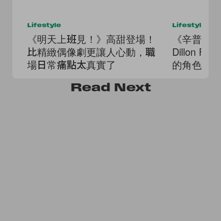
Lifestyle
Lifestyle
《明天上班見！》高甜登場！
《辛普森
比精緻偶像劇更讓人心動，職
Dillon F
場日常痛點太真實了
的角色世
Read
Next