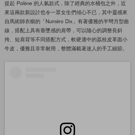
提起 Polène 的人氣款式，除了經典的水桶包之外，近
來這兩款新設計也令一眾女生們傾心不已，其中靈感來
自馬術師衣櫥的「Numéro Dix」有著優雅的半彎月型曲
線，搭配上具有垂墜感的肩帶，可以隨心的調整長斜
挎、短肩背等不同搭配方式，軟硬適中的荔枝皮革面小
牛皮，優雅且非常耐用，整體滿載著迷人的手工細節。