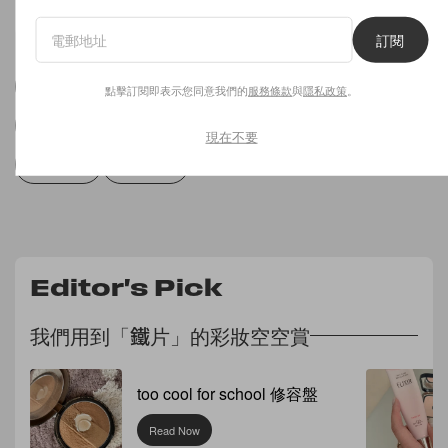
點擊訂閱即表示您同意我們的
服務條款
與
隱私政策
。
訂閱
HANDBAGS
HANDBAG
手袋
小眾品牌
點擊訂閱即表示您同意我們的
服務條款
與
隱私政策
。
法國品牌
POLÈNE
POLÈNE PARIS
現在不要
小眾手袋
肩背手帶
Editor's Pick
我們用到「鐵片」的彩妝空空賞
too cool for school 修容盤
Read Now