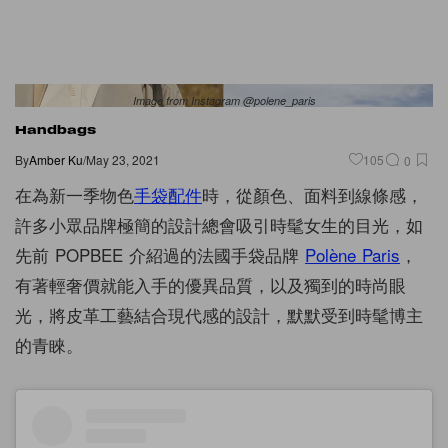
Image from Instagram @polene_paris
Handbags
By
Amber Ku
/
May 23, 2021
105
0
在為新一季物色
手袋配件
時，從顏色、面料到線條感，
許多小眾品牌極簡的設計總會吸引時髦女生的目光，如
先前 POPBEE 介紹過的法國手袋品牌
Polène Paris
，
有著輕奢價就能入手的優異品質，以及獨到的時尚眼
光，將皮革工藝結合現代感的設計，默默受到時髦博主
的青睞。