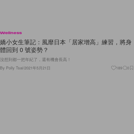
Wellness
嬌小女生筆記：風靡日本「居家增高」練習，將身
體回到 0 號姿勢？
沒想到都一把年紀了，還有機會長高！
By
Polly Tsai
/
2021年5月21日
189
0