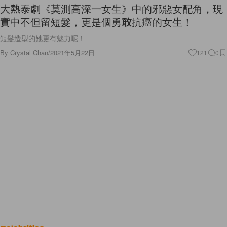
大熱泰劇《莫測高深一女生》中的邪惡女配角，現
實中不但留短髮，更是個勇敢抗癌的女生！
短髮造型的她更有魅力呢！
By
Crystal Chan
/
2021年5月22日
121
0