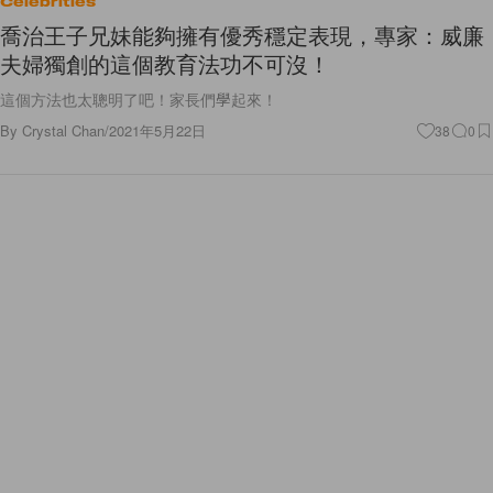
Celebrities
喬治王子兄妹能夠擁有優秀穩定表現，專家：威廉
夫婦獨創的這個教育法功不可沒！
這個方法也太聰明了吧！家長們學起來！
By
Crystal Chan
/
2021年5月22日
38
0