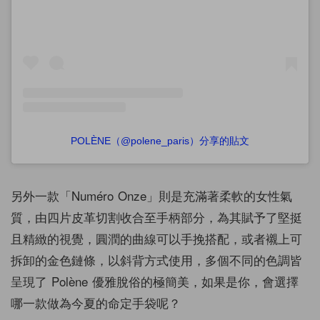
POLÈNE（@polene_paris）分享的貼文
另外一款「Numéro Onze」則是充滿著柔軟的女性氣
質，由四片皮革切割收合至手柄部分，為其賦予了堅挺
且精緻的視覺，圓潤的曲線可以手挽搭配，或者襯上可
拆卸的金色鏈條，以斜背方式使用，多個不同的色調皆
呈現了 Polène 優雅脫俗的極簡美，如果是你，會選擇
哪一款做為今夏的命定手袋呢？