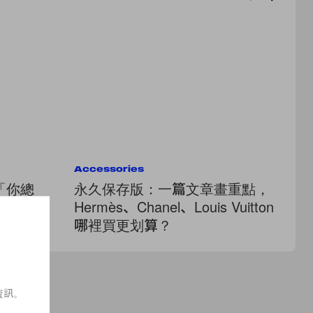
Accessories
We
「你總
永久保存版：一篇文章畫重點，
曖
情侶必學
Hermès、Chanel、Louis Vuitton
j
哪裡買更划算？
體
資訊。