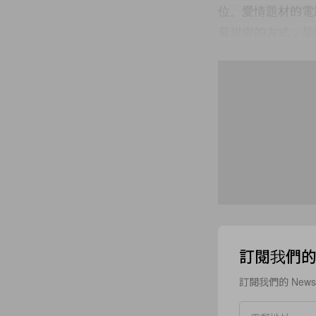
位。愛情題材的電
最甜密的方式，呈
電影講述由 Joseph
Summer，To
Summer 早就
Summer 就是他
旅程。
電影用非線性的敘
模擬將來共同生活
平常更熾熱的吻…
訂閱我們的 N
訂閱我們的 New
但是別忘了，這不