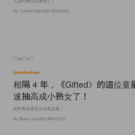
又是時候交出銀包了！
By
Crystal Chan
/
2021年5月22日
29
0
Celebrities
相隔 4 年，《Gifted》的這位
速抽高成小熟女了！
絕對會是荷里活未來之星！
By
Bunny Lau
/
2021年5月22日