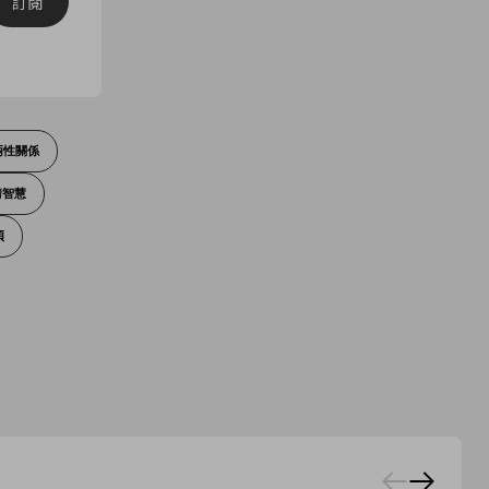
訂閱
兩性關係
情智慧
煩