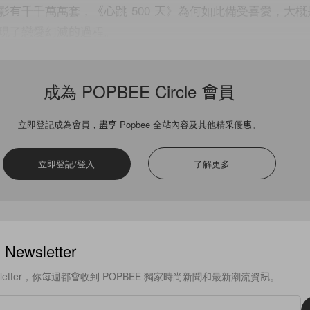
影有千千萬萬套，《心跳 500 天》為何如此備受喜愛，大
現了戀愛幻滅的過程。
 Levitt 飾演的 Tom 在辦公室邂逅了 Zooey Deschanel 飾
成為 POPBEE Circle 會員
m 是個浪漫到無可救藥的男子，他相信一見鍾情，更篤信命中注
表明立場，認為所謂愛情只是一種幻象，但 Tom 依然一廂情願
立即登記成為會員，盡享 Popbee 全站內容及其他精采優惠。
的 Soulmate，由此開展了 500 天由暗戀進化成熱戀，最後
立即登記/登入
了解更多
事手法來回顧兩人經歷過的甜蜜和苦澀、爭執與妥協：那些
的畫面、在工作時滿腦子只有思念，還有第一次爭執，以及
…每個曾經墜入愛河的人，都會在 Tom 身上看到自己的影
ewsletter
sletter，你每週都會收到 POPBEE 獨家時尚新聞和最新潮流資訊。
只是一套歌頌愛情的電影，當戀愛的糖份消耗淨盡，隨之而