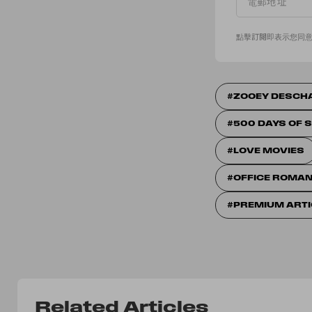
點擊訂閱即表示您同
ZOOEY DESCH
500 DAYS OF
LOVE MOVIES
OFFICE ROMA
PREMIUM ARTI
Related Articles