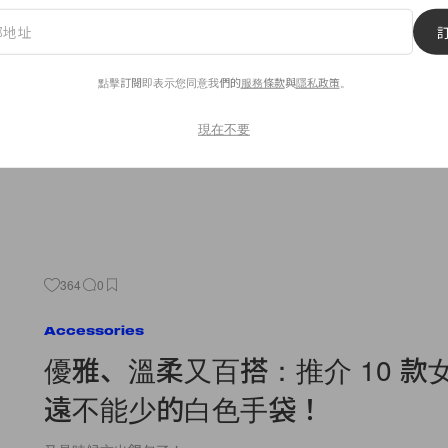
日本女生私藏好物：塗在身上的
素」，讓你夏季能享受清爽滋潤
點擊訂閱即表示您同意我們的
服務條款
與
隱私政策
。
多次登上 Cosme 排行榜，它的用法真的太特別了！
By
Bunny Lau
/
2021年5月22日
現在不要
364
0
Accessories
優雅、溫柔又百搭：推介 10 款
遠不能少的白色手袋！