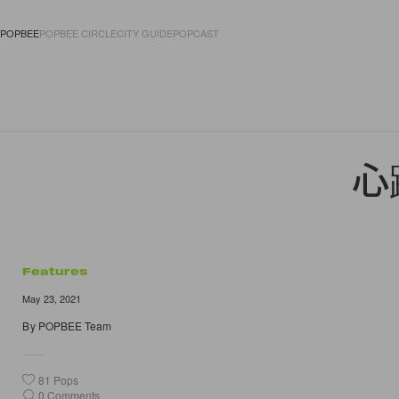
POPBEE
POPBEE CIRCLE
CITY GUIDE
POPCAST
FASHION
ACCES
心
Features
May 23, 2021
By
POPBEE Team
81
Pops
0
Comments