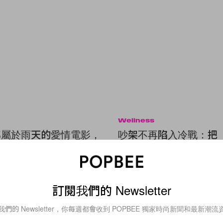
Wellness
 部屬於雨天的愛情電影，
吵架不再陷入冷戰：把
國家雨中的浪漫！
是」換成「我覺得」，
的 3 個說話藝術！
訂閱我們的 Newsletter
我們的 Newsletter，你每週都會收到 POPBEE 獨家時尚新聞和最新潮流
Beauty