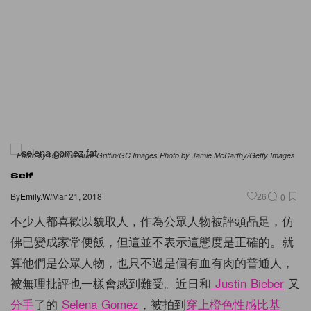
Photo by BG008/Bauer-Griffin/GC Images Photo by Jamie McCarthy/Getty Images
Self
By
Emily.W
/
Mar 21, 2018
26
0
不少人都喜歡以貌取人，作為公眾人物被評頭品足，仿
佛已變成家常便飯，但這並不表示這態度是正確的。就
算他們是公眾人物，也只不過是個有血有肉的普通人，
被無理批評也一樣會感到難受。近日和
Justin Bieber
又
分手
了的
Selena Gomez
，被拍到
穿上橙色性感比基