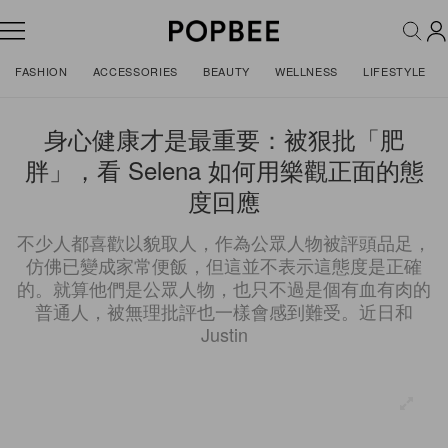
FASHION
ACCESSORIES
BEAUTY
WELLNESS
LIFESTYLE
身心健康才是最重要：被狠批「肥
胖」，看 Selena 如何用樂觀正面的態
度回應
不少人都喜歡以貌取人，作為公眾人物被評頭品足，
仿佛已變成家常便飯，但這並不表示這態度是正確
的。就算他們是公眾人物，也只不過是個有血有肉的
普通人，被無理批評也一樣會感到難受。近日和
Justin