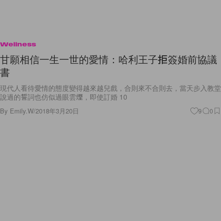
Wellness
甘願相信一生一世的愛情：哈利王子拒簽婚前協議
書
現代人看待愛情的態度變得越來越兒戲，合則來不合則去，當天步入教堂
說過的誓詞也仿似過眼雲煙，即使訂婚 10
By
Emily.W
/
2018年3月20日
9
0