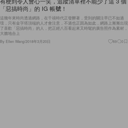
有梗到令人會心一笑，追蹤清單裡不能少了這 3 個
「惡搞時尚」的 IG 帳號！
這幾年來時尚透過網路，在千禧時代正發酵著，受到的關注早已不如過
往，只有金字塔頂端的人才會注意，不過也正因為如此，網路上漸漸出現
了喜歡「惡搞時尚」的人，把正經八百看起來又時髦的廣告照作為素材，
大膽地合上
By
Ellen Wang
/
2018年3月20日
69
0