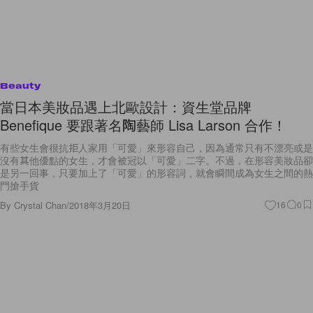
Beauty
當日本美妝品遇上北歐設計：資生堂品牌
Benefique 要跟著名陶藝師 Lisa Larson 合作！
有些女生會很抗拒人家用「可愛」來形容自己，因為通常只有不漂亮或是
沒有其他優點的女生，才會被冠以「可愛」二字。不過，在形容美妝品卻
是另一回事，只要加上了「可愛」的形容詞，就會瞬間成為女生之間的熱
門搶手貨
By
Crystal Chan
/
2018年3月20日
16
0