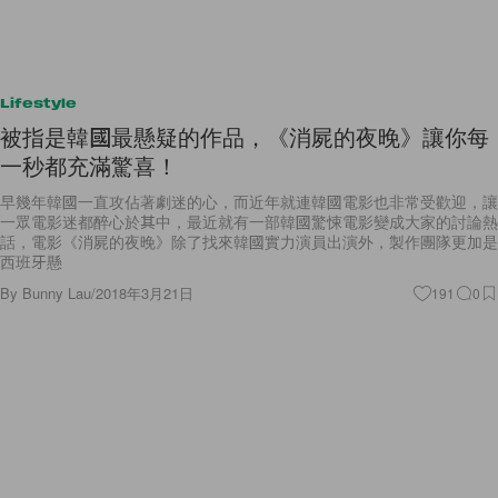
Lifestyle
被指是韓國最懸疑的作品，《消屍的夜晚》讓你每
一秒都充滿驚喜！
早幾年韓國一直攻佔著劇迷的心，而近年就連韓國電影也非常受歡迎，讓
一眾電影迷都醉心於其中，最近就有一部韓國驚悚電影變成大家的討論熱
話，電影《消屍的夜晚》除了找來韓國實力演員出演外，製作團隊更加是
西班牙懸
By
Bunny Lau
/
2018年3月21日
191
0