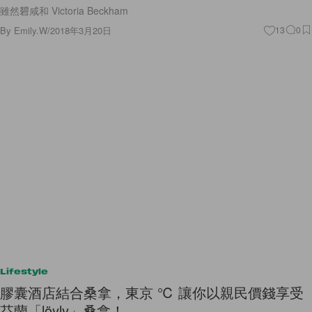
雖然碧咸和 Victoria Beckham
By
Emily.W
/
2018年3月20日
13
0
Lifestyle
膠囊酒店結合桑拿，東京 ℃ 讓你以親民價錢享受
芬蘭「löyly」桑拿！