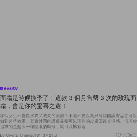
Beauty
面霜是時候換季了！這款 3 個月售罄 3 次的玫瑰面
霜，會是你的驚喜之選！
哪個女生不喜歡水潤又透亮的美肌？不過不要以為只有韓國護膚品才可以
做到這些效果，其實外國的護膚品都可以讓你的皮膚回復光澤感。假若你
追求的是起床一睜開眼的時候，就可以擁有著
By
Crystal Chan
/
2018年3月21日
17
0