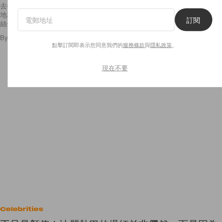
去年底驚喜宣布懷有五個月身孕的博主 Chiara Ferragni，當時可是好好
地和歌手老公 Fedez 放閃了一番，上傳了幾張照片分享他們的喜悅，粉
訂閱
絲也紛紛獻上祝福，這幾個月來 Chiara
By
Ellen Wang
/
2018年3月21日
14
0
點擊訂閱即表示您同意我們的
服務條款
與
隱私政策
。
現在不要
Celebrities