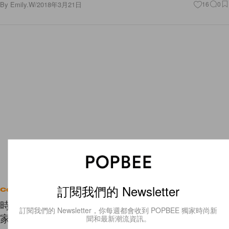
By
Emily.W
/
2018年3月21日
16
0
訂閱我們的 Newsletter
Celebrities
時尚博主 Chiara Ferragni 的寶寶出生了，成為一
訂閱我們的 Newsletter，你每週都會收到 POPBEE 獨家時尚新
家人的首張合照好溫馨！
聞和最新潮流資訊。