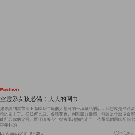
Fashion
空靈系女孩必備：大大的圍巾
如果說到當氣溫下降時我們每個人都有的一項單品的話，我想就是舒適溫
軟的圍巾了。從任何長度、各種花色、到整體分量感，無論是什麼場合都
能配合你的穿搭。而伴隨著今年復古風趨勢的走向，帶領我們回味那個七
零年代的
By
Anaïs
/
2015年9月29日
19
0