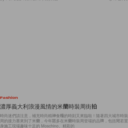
Fashion
濃厚義大利浪漫風情的米蘭時裝周街拍
時尚迷們請注意，補充時尚精神食糧的時刻又來臨啦！隨著四大城市時裝
周的接力賽來到了米蘭，今年眾多在米蘭時裝周登場的品牌，包括宛若置
身施工現場趣味十足的 Moschino、精彩的