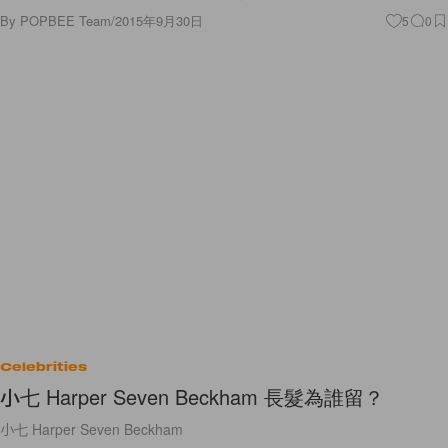
By
POPBEE Team
/
2015年9月30日
5
0
Celebrities
小七 Harper Seven Beckham 長髮為誰留？
小七 Harper Seven Beckham