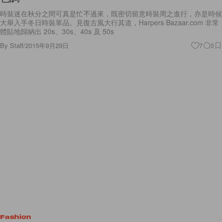
時裝迷在秋分之間可真是忙不過來，既密切留意時裝周之進行，亦是時候
大舉入手冬日時裝單品。見復古風大行其道，Harpers Bazaar.com 非常
體貼地歸納出 20s、30s、40s 及 50s
By
Staff
/
2015年9月29日
7
0
Fashion