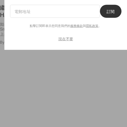
繼 Lucky Blue Smith 後的「小鮮肉」——Gigi
訂閱
Hadid 弟弟 Anwar Hadid 登場！
如果要數外國的帥氣年輕男模，你第一個想到的是誰？Lucky Blue
點擊訂閱即表示您同意我們的
服務條款
與
隱私政策
。
Smith？今天有個好消息跟一眾姊妹們分享！外國又有多一名「小鮮肉」
上架了，她就是人氣超模 Gigi Hadid 和 Bella
現在不要
By
Emily.W
/
2015年9月29日
17
0