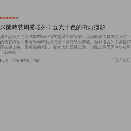
Fashion
米蘭時裝周秀場外︰五光十色的街頭獵影
如果說紐約的時裝周秀場外街拍是屬於摩登的；英倫時裝周是灰色天空下
的色彩綻放；那麼米蘭時裝周便是一場時裝大熔爐。熱愛復古的人索性將
睡衣穿上身、愛華麗的就以一整套大紅西裝上陣、但路上也不乏將斜紋與
千鳥格都
By
Staff
/
2015年9月29日
9
0