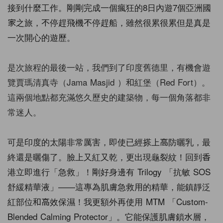
接到什麼工作。
剛剛完成一個瘋狂的8日內遊7個亞洲國
家之旅，不停趕飛機不停趕船，
雖然很累很累但是真是
一次開心的遊歷。
是次旅程的最後一站，我們到了印度舊德里，有機會遊
覽賈瑪清真寺（Jama Masjid ）和紅堡（Red Fort）。
這兩個地點都充滿悠久歷史的建築物，每一個角落都非
常迷人。
可是印度的太陽非常厲害，即使已經搽上高防曬乳，最
終還是曬傷了。臉上
又紅又乾，更出現龜裂紋！回到香
港立即進行「急救」！
剛好身邊有 Trilogy 「抗敏 SOS
舒緩精華液」——這專為肌膚急救用的精華，能鎮靜泛
紅部位和高效保濕！我更額外再使用 MTM 「Custom-
Blended Calming Protector」。它能保護肌膚鎖水層，