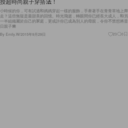
授超時尚親子穿搭法！
小時候的你，可有試過和媽媽穿起一樣的服飾，手牽著手在青青草地上奔
走？這些無疑是最甜美的回憶。時光飛逝，轉眼間你已經長大成人，和另
一半組織屬於自己的家庭，更或許你已成為別人的母親，令你不禁想將昔
日親子樂
By
Emily.W
/
2015年9月29日
23
0