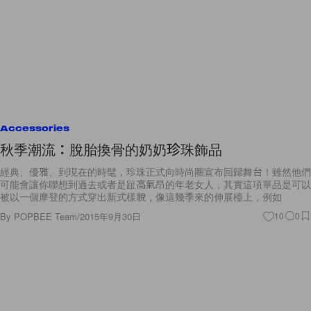
Accessories
秋季潮流：脫胎換骨的奶奶珍珠飾品
經典、優雅、到現在的時髦，珍珠正式向時尚圈宣布回歸舞台！雖然他們
可能會讓你聯想到過去或者是趾高氣昂的年老女人，其實這項單品是可以
被以一個摩登的方式穿出新式樣貌，像這幾季來的伸展檯上，例如
By
POPBEE Team
/
2015年9月30日
10
0