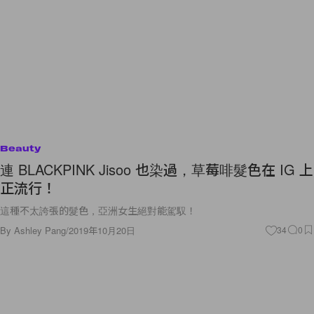
Beauty
連 BLACKPINK Jisoo 也染過，草莓啡髮色在 IG 上
正流行！
這種不太誇張的髮色，亞洲女生絕對能駕馭！
By
Ashley Pang
/
2019年10月20日
34
0