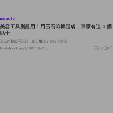
Beauty
美容工具別亂用！用玉石滾輪護膚，專家有這 4 個
貼士
玉石滾輪雖然流行，但是用錯了就得不償失！
By
Ashley Pang
/
2019年10月20日
866
0