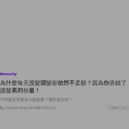
Beauty
為什麼每天護髮頭髮卻依然不柔順？因為你弄錯了
護髮素的份量！
不同髮質需要多少護髮素？現在告訴你！
By
Crystal Chan
/
2019年10月21日
256
0