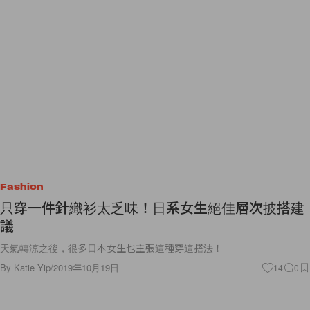
Fashion
只穿一件針織衫太乏味！日系女生絕佳層次披搭建
議
天氣轉涼之後，很多日本女生也主張這種穿這搭法！
By
Katie Yip
/
2019年10月19日
14
0