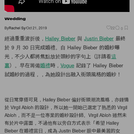
Wedding
By
Rachel Sy
/
Oct 21, 2019
22
0
經過重重波折後，
Hailey Bieber
與
Justin Bieber
最終
於 9 月 30 日完成婚禮。自 Hailey Bieber 的婚紗曝
光，不少人都將焦點放於頭紗的字句上（詳請看
這
裏
）。早在籌備
婚禮
時，
Vogue
記錄了 Hailey Bieber
試婚紗的過程，，為她設計出融入街頭風格的婚紗！
從日常穿搭可見，Hailey Bieber 偏好街頭潮流風格，亦鍾情
於 Virgil Abloh 的設計，所以她一開始已選定了熟悉的 Virgil
Abloh，而不是一位專業的婚紗設計師。Virgil Abloh 雖然未
有於片中露面，不過他有以旁白方式表示「希望 Hailey
Bieber 在婚禮當日，成為 Justin Bieber 眼中最美麗的女