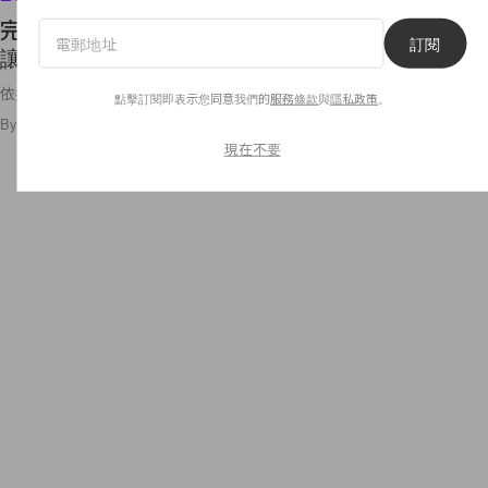
完美迎接秋冬的短髮提案：俐落帥氣的 Bob Hair，
訂閱
讓女生好整理又沒負擔！
依據頭型打出完美層次，這種鮑伯頭的美絕對是零死角！
點擊訂閱即表示您同意我們的
服務條款
與
隱私政策
。
By
Ellen Wang
/
2019年10月20日
82
0
現在不要