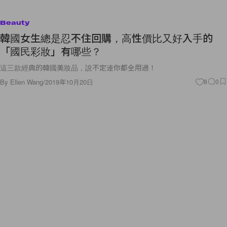
Beauty
韓國女生總是忍不住回購，高性價比又好入手的
「國民彩妝」有哪些？
這三款經典的韓國美妝品，說不定連你都全用過！
By
Ellen Wang
/
2019年10月20日
8
0