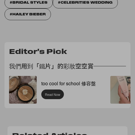
BRIDAL STYLES
CELEBRITIES WEDDING
HAILEY BIEBER
Editor's Pick
我們用到「鐵片」的彩妝空空賞
too cool for school 修容盤
Read Now