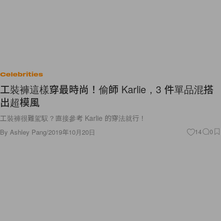
Celebrities
工裝褲這樣穿最時尚！偷師 Karlie，3 件單品混搭
出超模風
工裝褲很難駕馭？直接參考 Karlie 的穿法就行！
By
Ashley Pang
/
2019年10月20日
14
0