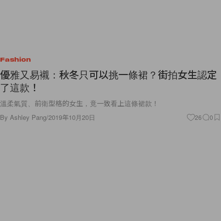
Fashion
優雅又易襯：秋冬只可以挑一條裙？街拍女生認定
了這款！
溫柔氣質、前衛型格的女生，竟一致看上這條裙款！
By
Ashley Pang
/
2019年10月20日
26
0