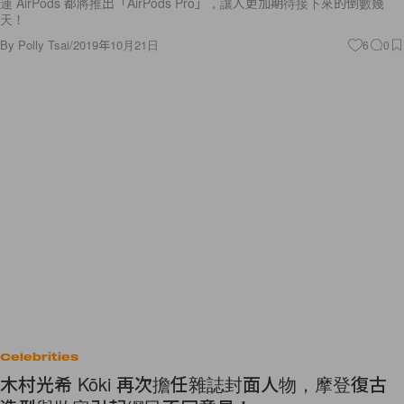
連 AirPods 都將推出「AirPods Pro」，讓人更加期待接下來的倒數幾
天！
By
Polly Tsai
/
2019年10月21日
6
0
Celebrities
木村光希 Kōki 再次擔任雜誌封面人物，摩登復古