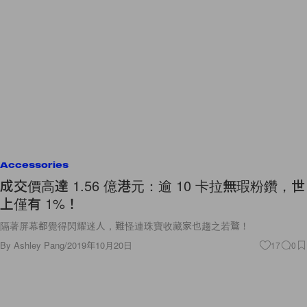
Accessories
成交價高達 1.56 億港元：逾 10 卡拉無瑕粉鑽，世
上僅有 1%！
隔著屏幕都覺得閃耀迷人，難怪連珠寶收藏家也趨之若鶩！
By
Ashley Pang
/
2019年10月20日
17
0