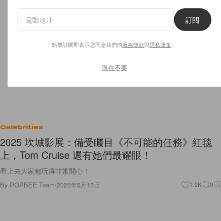
訂閱
點擊訂閱即表示您同意我們的
服務條款
與
隱私政策
。
現在不要
Celebrities
2025 坎城影展：備受矚目《不可能的任務》紅毯
上，Tom Cruise 還有她們最耀眼！
看上去大家都玩得非常開心！
By
POPBEE Team
/
2025年5月15日
1.9K
0