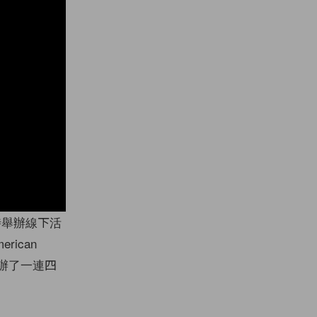
不時舉辦線下活
ican
員舉辦了一連四