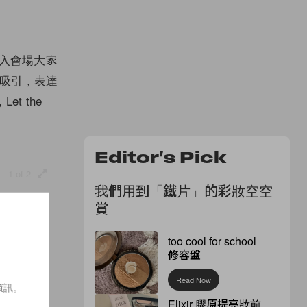
一進入會場大家
標語吸引，表達
t the
Editor's Pick
1 of 2
我們用到「鐵片」的彩妝空空
賞
too cool for school
修容盤
Read Now
資訊。
Elixir 膠原提亮妝前