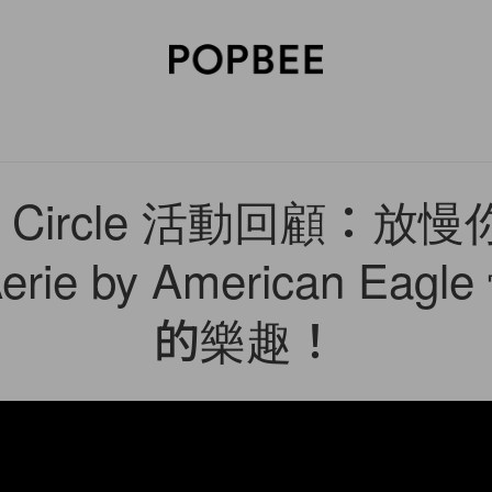
SORIES
BEAUTY
WELLNESS
LIFESTYLE
CELEBRITIES
V
ee Circle 活動回顧：放
rie by American Eag
的樂趣！