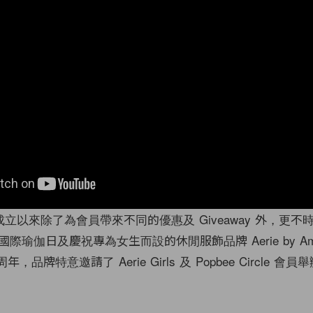
cle 自成立以來除了為會員帶來不同的優惠及 Giveaway 外，更
瑜伽日及慶祝專為女生而設的休閒服飾品牌 Aerie by Amer
年，品牌特意邀請了 Aerie Girls 及 Popbee Circle 會