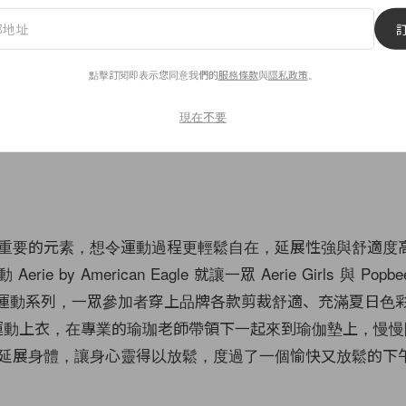
點擊訂閱即表示您同意我們的
服務條款
與
隱私政策
。
現在不要
重要的元素，想令運動過程更輕鬆自在，延展性強與舒適度
ie by American Eagle 就讓一眾 Aerie Girls 與 Pop
NE 運動系列，一眾參加者穿上品牌各款剪裁舒適、充滿夏日色彩的 
ngs 與運動上衣，在專業的瑜珈老師帶領下一起來到瑜伽墊上，慢
延展身體，讓身心靈得以放鬆，度過了一個愉快又放鬆的下