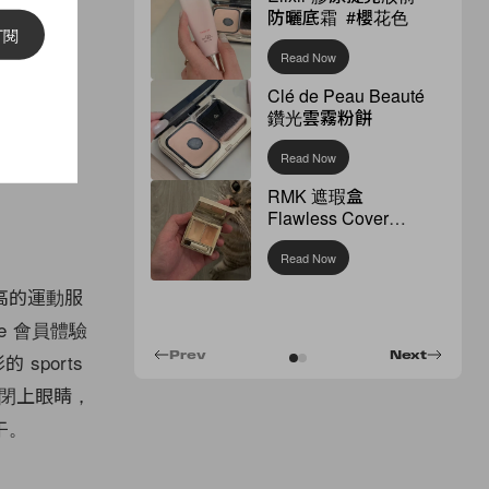
防曬底霜 #櫻花色
訂閱
Read Now
Clé de Peau Beauté
鑽光雲霧粉餅
Read Now
RMK 遮瑕盒
Flawless Cover
Concealer
Read Now
高的運動服
bee 會員體驗
sports
Prev
Next
慢閉上眼睛，
午。