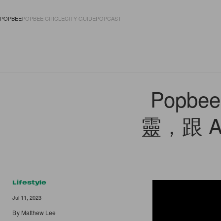
POPBEE
POPBEE CIRCLE
CITY GUIDE
POPCAST
FASHION
ACCES
Popb
靈，跟 Ae
Lifestyle
Jul 11, 2023
By
Matthew Lee