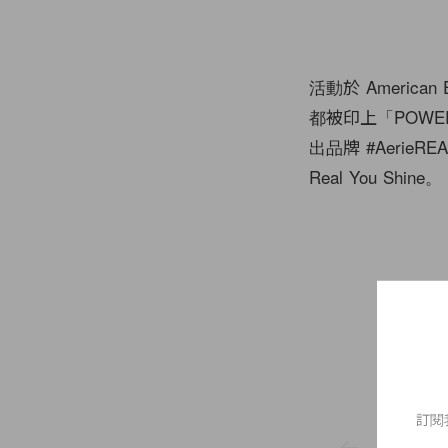
活動於 America
都被印上「POWER
出品牌 #Aerie
Real You Shine。
2 of 2
訂閱