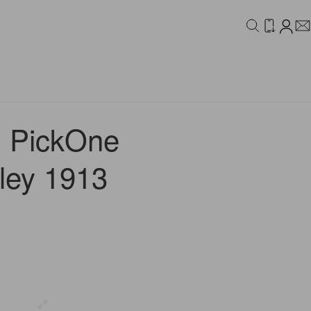
IDEO
CAMPAIGN
PickOne
y 1913