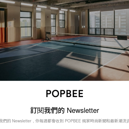
訂閱我們的 Newsletter
進駐新蒲崗全新潮流地標 The Burrow 的 PickOne
。這
呎的空間，主打為城市人打造一個橫跨不同年齡層的「全齡運動樞
我們的 Newsletter，你每週都會收到 POPBEE 獨家時尚新聞和最新潮流
天候的室內空調系統，讓怕曬黑的女生們在炎炎夏日中，也