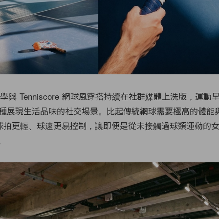
irl 美學與 Tenniscore 網球風穿搭持續在社群媒體上洗版，運
種展現生活品味的社交場景。比起傳統網球需要極高的體能
all 的球拍更輕、球速更易控制，讓即便是從未接觸過球類運動的
。