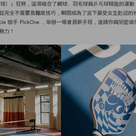
ll（匹克球）」狂熱，這項結合了網球、羽毛球與乒乓球精髓的運
且完全不需要高難度技巧，瞬間成為了當下最受女生歡迎的
Circle 聯手 PickOne ，舉辦一場會員新手班，邀請你與閨
魅力！