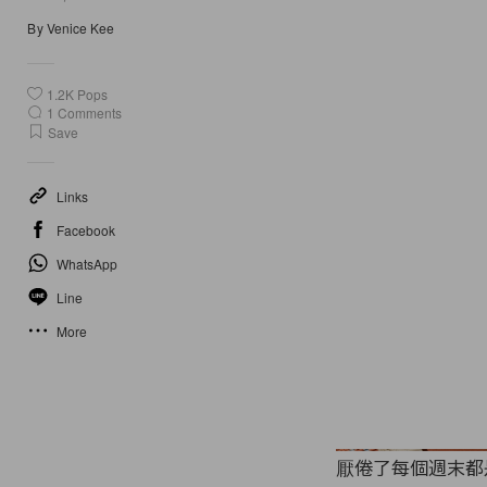
By
Venice Kee
1.2K
Pops
1
Comments
Save
Links
Facebook
WhatsApp
Line
More
厭倦了每個週末都