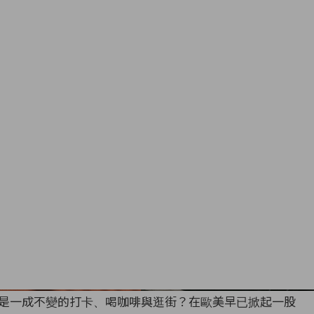
是一成不變的打卡、喝咖啡與逛街？在歐美早已掀起一股