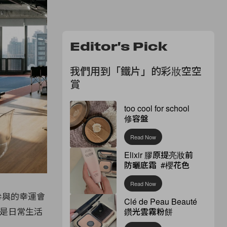
Editor's Pick
我們用到「鐵片」的彩妝空空
賞
too cool for school
修容盤
Read Now
Elixir 膠原提亮妝前
防曬底霜 #櫻花色
Read Now
並參與的幸運會
Clé de Peau Beauté
還是日常生活
鑽光雲霧粉餅