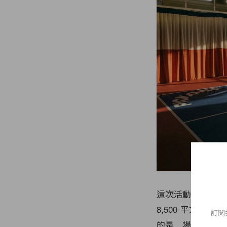
這次活動我們特別選址
8,500 平方
訂閱
的是，場內設有全