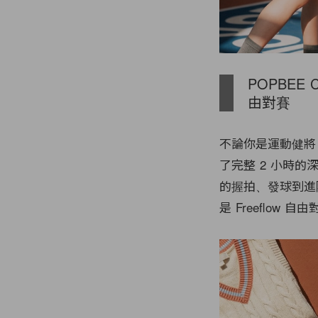
POPBEE 
由對賽
不論你是運動健將，
了完整 2 小時的
的握拍、發球到進
是 Freeflo