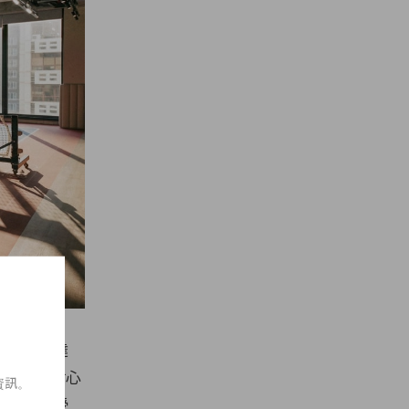
個佔地高達
紐」。最貼心
資訊。
能徹底免受