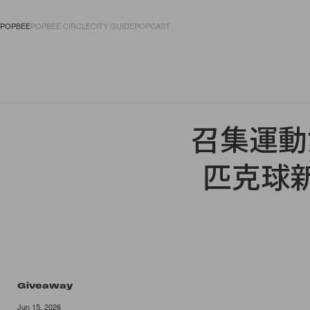
POPBEE
POPBEE CIRCLE
CITY GUIDE
POPCAST
FASHION
ACCES
召集運動女孩
匹克球新手
Giveaway
Jun 15, 2026