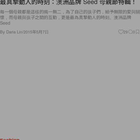
最真摯動人的時刻：澳洲品牌 Seed 母親節特輯！
每一個母親都是這樣的獨一無二，為了自己的孩子們，給予無限的愛與關
懷，而母親與孩子之間的互動，更是最為真摯動人的時刻。澳洲品牌
Seed
By
Daria Lin
/
2015年5月7日
29
0
Fashion