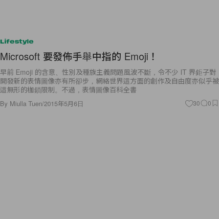
Lifestyle
Microsoft 要發佈手舉中指的 Emoji！
早前 Emoji 的含意、性別及種族主義問題風波不斷，令不少 IT 界鉅子對
開發新的表情圖像亦有所卻步，網絡世界這方面的創作及自由度亦似乎被
這無形的枷鎖限制。不過，表情圖像百科全書
By
Miulla Tuen
/
2015年5月6日
30
0