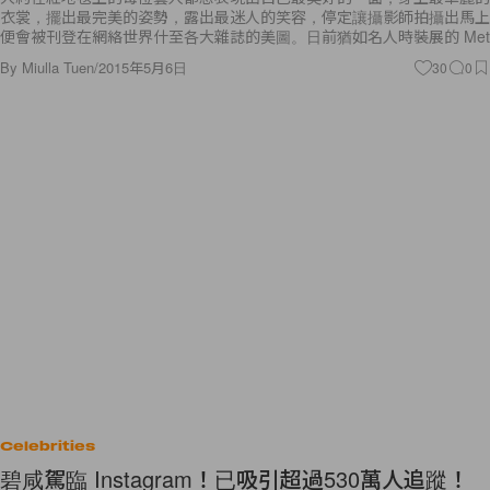
衣裳，擺出最完美的姿勢，露出最迷人的笑容，停定讓攝影師拍攝出馬上
便會被刊登在網絡世界什至各大雜誌的美圖。日前猶如名人時裝展的 Met
By
Miulla Tuen
/
2015年5月6日
30
0
Celebrities
碧咸駕臨 Instagram！已吸引超過530萬人追蹤！