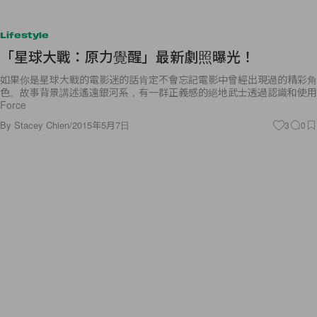
Lifestyle
「星球大戰：原力覺醒」最新劇照曝光！
如果你是星球大戰的電影迷的話肯定不會忘記電影中曾經出現過的精彩角
色。故事背景講述遙遠銀河系，有一群正義感的絕地武士透過認識和使用
Force
By
Stacey Chien
/
2015年5月7日
3
0