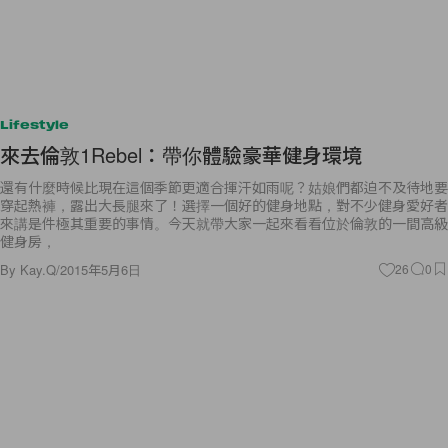
Lifestyle
來去倫敦1Rebel：帶你體驗豪華健身環境
還有什麼時候比現在這個季節更適合揮汗如雨呢？姑娘們都迫不及待地要
穿起熱褲，露出大長腿來了！選擇一個好的健身地點，對不少健身愛好者
來講是件極其重要的事情。今天就帶大家一起來看看位於倫敦的一間高級
健身房，
By
Kay.Q
/
2015年5月6日
26
0