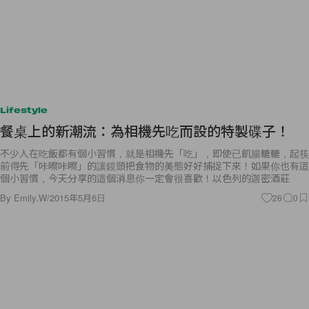
Lifestyle
餐桌上的新潮流：為相機先吃而設的特製碟子！
不少人在吃飯都有個小習慣，就是相機先「吃」，即使已飢腸轆轆，起筷
前得先「咔嚓咔嚓」的讓鏡頭把食物的美態好好捕捉下來！如果你也有這
個小習慣，今天分享的這個消息你一定會很喜歡！以色列的迦密酒莊
By
Emily.W
/
2015年5月6日
26
0