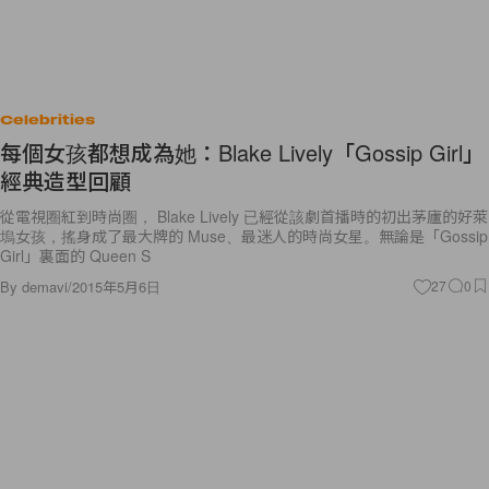
Celebrities
每個女孩都想成為她：Blake Lively「Gossip Girl」
經典造型回顧
從電視圈紅到時尚圈， Blake Lively 已經從該劇首播時的初出茅廬的好萊
塢女孩，搖身成了最大牌的 Muse、最迷人的時尚女星。無論是「Gossip
Girl」裏面的 Queen S
By
demavi
/
2015年5月6日
27
0