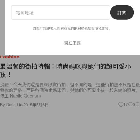
訂閱
點擊訂閱即表示您同意我們的
服務條款
與
隱私政策
。
現在不要
Fashion
最溫馨的街拍特輯：時尚媽咪與她們的超可愛小
孩！
沒錯！今天我們還是要來欣賞街拍，但不同的是，這些街拍照不只是在啟
發你的穿搭，而是各個時尚媽咪們，與她們的可愛小孩一起入鏡的照片。
博主 Nabile Quenum
By
Daria Lin
/
2015年5月6日
17
0