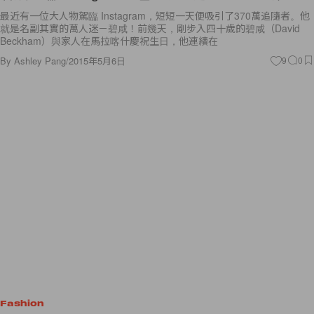
最近有一位大人物駕臨 Instagram，短短一天便吸引了370萬追隨者。他
就是名副其實的萬人迷－碧咸！前幾天，剛步入四十歲的碧咸（David
Beckham）與家人在馬拉喀什慶祝生日，他連續在
By
Ashley Pang
/
2015年5月6日
9
0
Fashion