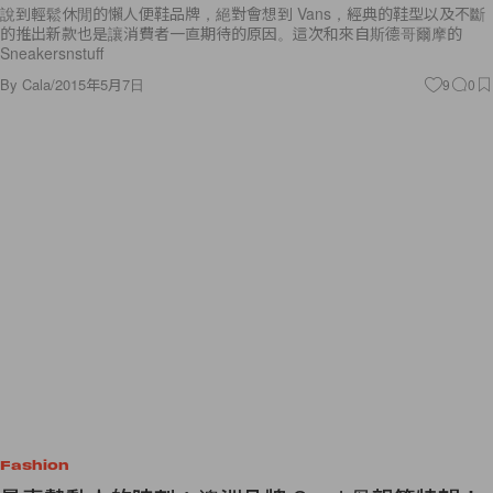
說到輕鬆休閒的懶人便鞋品牌，絕對會想到 Vans，經典的鞋型以及不斷
的推出新款也是讓消費者一直期待的原因。這次和來自斯德哥爾摩的
Sneakersnstuff
By
Cala
/
2015年5月7日
9
0
Fashion