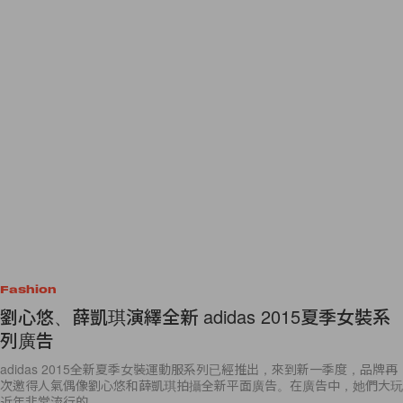
Fashion
劉心悠、薛凱琪演繹全新 adidas 2015夏季女裝系
列廣告
adidas 2015全新夏季女裝運動服系列已經推出，來到新一季度，品牌再
次邀得人氣偶像劉心悠和薛凱琪拍攝全新平面廣告。在廣告中，她們大玩
近年非常流行的