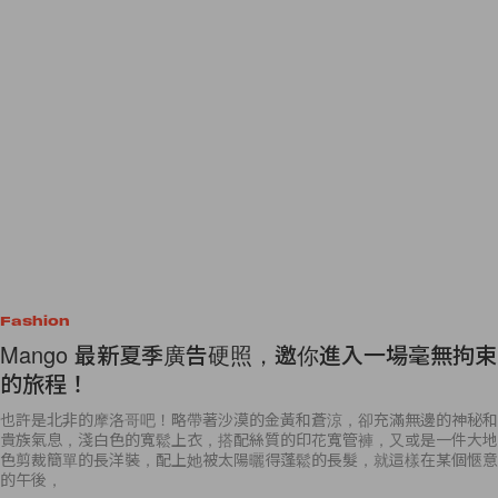
Fashion
Mango 最新夏季廣告硬照，邀你進入一場毫無拘束
的旅程！
也許是北非的摩洛哥吧！略帶著沙漠的金黃和蒼涼，卻充滿無邊的神秘和
貴族氣息，淺白色的寬鬆上衣，搭配絲質的印花寬管褲，又或是一件大地
色剪裁簡單的長洋裝，配上她被太陽曬得蓬鬆的長髮，就這樣在某個愜意
的午後，