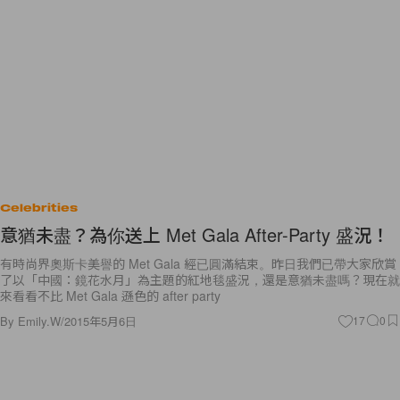
Celebrities
意猶未盡？為你送上 Met Gala After-Party 盛況！
有時尚界奧斯卡美譽的 Met Gala 經已圓滿結束。昨日我們已帶大家欣賞
了以「中國：鏡花水月」為主題的紅地毯盛況，還是意猶未盡嗎？現在就
來看看不比 Met Gala 遜色的 after party
By
Emily.W
/
2015年5月6日
17
0