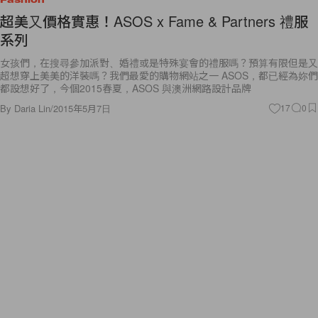
超美又價格實惠！ASOS x Fame & Partners 禮服
系列
女孩們，在搜尋參加派對、婚禮或是特殊宴會的禮服嗎？預算有限但是又
超想穿上美美的洋裝嗎？我們最愛的購物網站之一 ASOS，都已經為妳們
都設想好了，今個2015春夏，ASOS 與澳洲網路設計品牌
By
Daria Lin
/
2015年5月7日
17
0