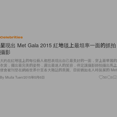
Celebrities
呈現出 Met Gala 2015 紅地毯上最坦率一面的抓拍
攝影
大約在紅地毯上的每位藝人都想表現出自己最美好的一面，穿上最華麗的
衣裳，擺出最完美的姿勢，露出最迷人的笑容，停定讓攝影師拍攝出馬上
便會被刊登在網絡世界什至各大雜誌的美圖。日前猶如名人時裝展的 Met
By
Miulla Tuen
/
2015年5月6日
30
0