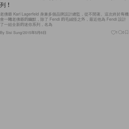
列！
老佛爺 Karl Lagerfeld 身兼多個品牌設計總監，從不閒著。這次終於有機
會一睹老佛爺的幽默，除了 Fendi 的毛絨怪之外，最近他為 Fendi 設計
了一組全新的迷你系列，名為
By
Sisi Sung
/
2015年5月6日
1
0