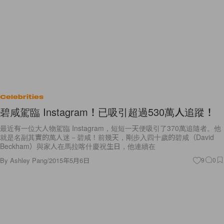
Celebrities
碧咸駕臨 Instagram！已吸引超過530萬人追蹤！
最近有一位大人物駕臨 Instagram，短短一天便吸引了370萬追隨者。他
就是名副其實的萬人迷－碧咸！前幾天，剛步入四十歲的碧咸（David
Beckham）與家人在馬拉喀什慶祝生日，他連續在
By
Ashley Pang
/
2015年5月6日
9
0