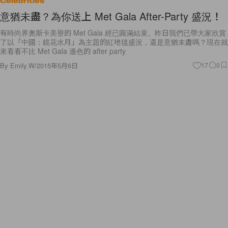
Celebrities
意猶未盡？為你送上 Met Gala After-Party 盛況！
有時尚界奧斯卡美譽的 Met Gala 經已圓滿結束。昨日我們已帶大家欣賞
了以「中國：鏡花水月」為主題的紅地毯盛況，還是意猶未盡嗎？現在就
來看看不比 Met Gala 遜色的 after party
By
Emily.W
/
2015年5月6日
17
0