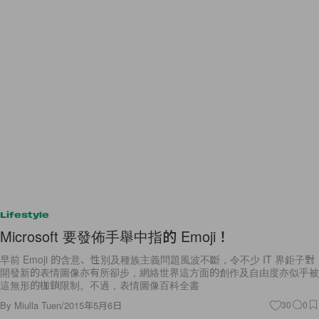
Lifestyle
Microsoft 要發佈手舉中指的 Emoji！
早前 Emoji 的含意、性別及種族主義問題風波不斷，令不少 IT 界鉅子對
開發新的表情圖像亦有所卻步，網絡世界這方面的創作及自由度亦似乎被
這無形的枷鎖限制。不過，表情圖像百科全書
By
Miulla Tuen
/
2015年5月6日
30
0