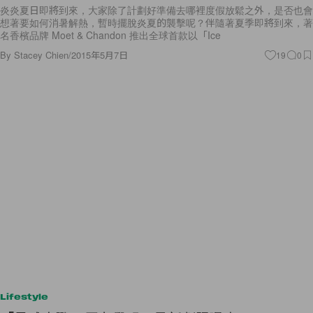
炎炎夏日即將到來，大家除了計劃好準備去哪裡度假放鬆之外，是否也會
想著要如何消暑解熱，暫時擺脫炎夏的襲擊呢？伴隨著夏季即將到來，著
名香檳品牌 Moet & Chandon 推出全球首款以「Ice
By
Stacey Chien
/
2015年5月7日
19
0
Lifestyle