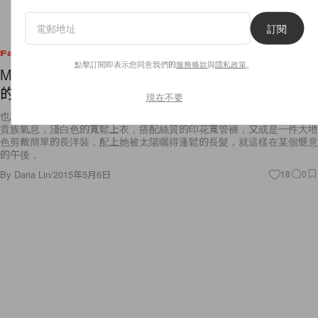
訂閱
Fashion
點擊訂閱即表示您同意我們的
服務條款
與
隱私政策
。
Mango 最新夏季廣告硬照，邀你進入一場毫無拘束
的旅程！
現在不要
也許是北非的摩洛哥吧！略帶著沙漠的金黃和蒼涼，卻充滿無邊的神秘和
貴族氣息，淺白色的寬鬆上衣，搭配絲質的印花寬管褲，又或是一件大地
色剪裁簡單的長洋裝，配上她被太陽曬得蓬鬆的長髮，就這樣在某個愜意
的午後，
By
Daria Lin
/
2015年5月6日
18
0