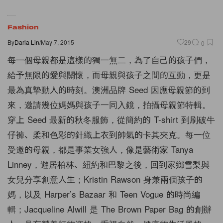
Fashion
By
Daria Lin
/
May 7, 2015
29
0
每一個母親都是這樣的獨一無二，為了自己的孩子們，
給予無限的愛與關懷，而母親與孩子之間的互動，更是
最為真摯動人的時刻。澳洲品牌 Seed 因應母親節的到
來，邀請幾位媽媽與孩子一同入鏡，拍攝母親節特輯。
穿上 Seed 最新的秋冬服飾，從簡約的 T-shirt 到刷破牛
仔褲、柔和色彩的針織上衣到帥氣的卡其夾克。每一位
受邀的母親，都是事業女強人，像是藝術家 Tanya
Linney，遊居柏林、紐約和巴黎之後，回到家鄉雪梨與
女兒分享創意人生；Kristin Rawson 身兼兩個孩子的
媽，以及 Harper’s Bazaar 和 Teen Vogue 的時尚編
輯；Jacqueline Alwill 是 The Brown Paper Bag 的創辦