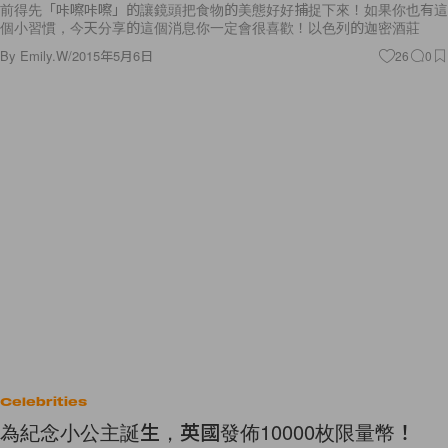
前得先「咔嚓咔嚓」的讓鏡頭把食物的美態好好捕捉下來！如果你也有這
個小習慣，今天分享的這個消息你一定會很喜歡！以色列的迦密酒莊
By
Emily.W
/
2015年5月6日
26
0
Celebrities
為紀念小公主誕生，英國發佈10000枚限量幣！