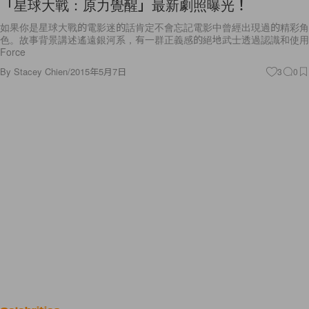
「星球大戰：原力覺醒」最新劇照曝光！
如果你是星球大戰的電影迷的話肯定不會忘記電影中曾經出現過的精彩角
色。故事背景講述遙遠銀河系，有一群正義感的絕地武士透過認識和使用
Force
By
Stacey Chien
/
2015年5月7日
3
0