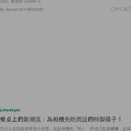
Girl」裏面的 Queen S
By
demavi
/
2015年5月6日
27
0
Lifestyle
餐桌上的新潮流：為相機先吃而設的特製碟子！
不少人在吃飯都有個小習慣，就是相機先「吃」，即使已飢腸轆轆，起筷