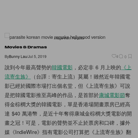
Image from Parasite
Movies & Dramas
By
Bunny Lau
/
Jul 5, 2019
4
0
說到今年最高聲勢的
韓國電影
，必定非 6 月上映的
《上
流寄生族》
（台譯：寄生上流）莫屬！雖然近年韓國電
影已經於國際市場打出個名堂，但《上流寄生族》可說
是把韓國電影推至高峰的作品，是首部於
康城電影節
奪
得金棕櫚大獎的韓國電影，單是香港場開畫票房已經高
達 $40 萬港幣，是近十年奪得康城金棕櫚大獎電影的開
畫之冠！可是，電影的聲勢並不止於票房和口碑，據外
媒《IndieWire》指有電影公司打算把《上流寄生族》翻