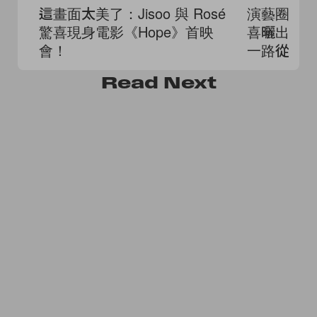
這畫面太美了：Jisoo 與 Rosé
演藝圈也
驚喜現身電影《Hope》首映
喜曬出 2
會！
一路從少
Read
Next