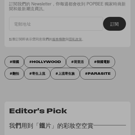
訂閱我們的 Newsletter，你每週都會收到 POPBEE 獨家時尚新
聞和最新潮流資訊。
訂閱
點擊訂閱即表示您同意我們的
服務條款
與
隱私政策
。
韓國
HOLLYWOOD
荷里活
韓國電影
翻拍
寄生上流
上流寄生族
PARASITE
Editor's Pick
我們用到「鐵片」的彩妝空空賞