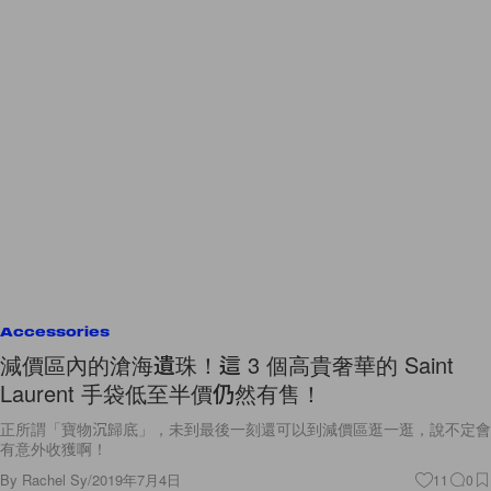
Accessories
減價區內的滄海遺珠！這 3 個高貴奢華的 Saint
Laurent 手袋低至半價仍然有售！
正所謂「寶物沉歸底」，未到最後一刻還可以到減價區逛一逛，說不定會
有意外收獲啊！
By
Rachel Sy
/
2019年7月4日
11
0