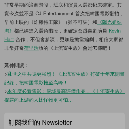
非常早期的洽商階段，班底和演員人選都仍未確定。其
實今次並不是 CJ Entertainment 首次把韓國電影翻拍，
早前上映的《炸雞特工隊》（雞不可失）和
《陽光姐妹
淘》
都已經進入選角階段，更確定會跟喜劇演員
Kevin
Hart
合作，不但會參演，更加是擔當編劇，相信大家都
非常好奇
荷里活
版的《上流寄生族》會是怎樣吧！
延伸閱讀：
>
亂世之中共嗚更強烈！《上流寄生族》打破十年來開畫
記錄，把韓國電影推至高峰！
>
本年度必看電影：康城最高評價作品，《上流寄生族》
揭露向上游的人比怪物更可怕…
訂閱我們的 Newsletter