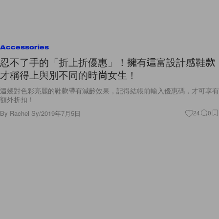
Accessories
忍不了手的「折上折優惠」！擁有這富設計感鞋款
才稱得上與別不同的時尚女生！
這幾對色彩亮麗的鞋款帶有減齡效果，記得結帳前輸入優惠碼，才可享有
額外折扣！
By
Rachel Sy
/
2019年7月5日
24
0