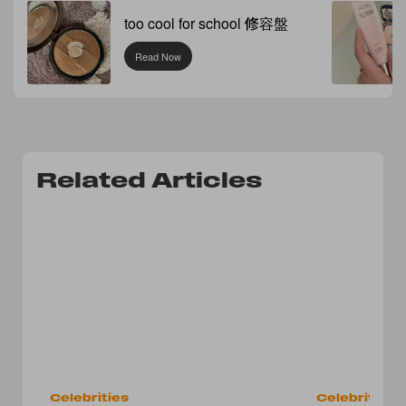
too cool for school 修容盤
Read Now
Related Articles
Celebrities
Celebrities