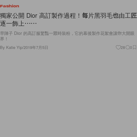
Fashion
獨家公開 Dior 高訂製作過程！每片黑羽毛也由工匠
逐一飾上⋯⋯
早陣子 Dior 的高訂服驚豔一眾時裝粉，它的幕後製作花絮會讓你大開眼
界！
By
Katie Yip
/
2019年7月5日
28
0