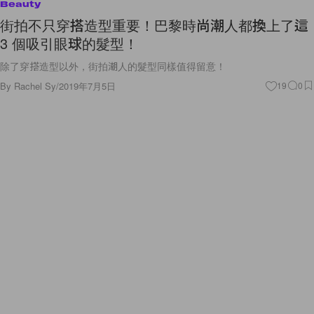
Beauty
街拍不只穿搭造型重要！巴黎時尚潮人都換上了這
3 個吸引眼球的髮型！
除了穿搭造型以外，街拍潮人的髮型同樣值得留意！
By
Rachel Sy
/
2019年7月5日
19
0