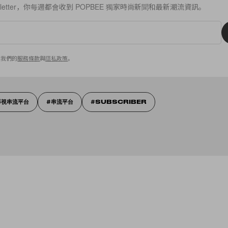
sletter，你每週都會收到 POPBEE 獨家時尚新聞和最新潮流資訊。
意我們的
服務條款
與
隱私政策
。
影視串流平台
串流平台
SUBSCRIBER