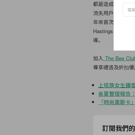
都是造成影響的可
流失用戶的地區在於
年來首次撞牆期，N
Hastings 
導。
加入
The Bee Clu
尊享禮遇及折扣優
上班族女生鍾愛
春夏整理報告：C
「時尚奧斯卡」20
訂閱我們的 N