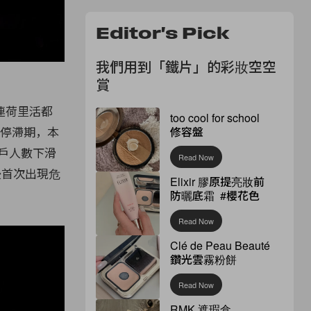
Editor's Pick
我們用到「鐵片」的彩妝空空
賞
連荷里活都
too cool for school
了停滯期，本
修容盤
用戶人數下滑
Read Now
過後首次出現危
Elixir 膠原提亮妝前
防曬底霜 #櫻花色
Read Now
Clé de Peau Beauté
鑽光雲霧粉餅
Read Now
RMK 遮瑕盒