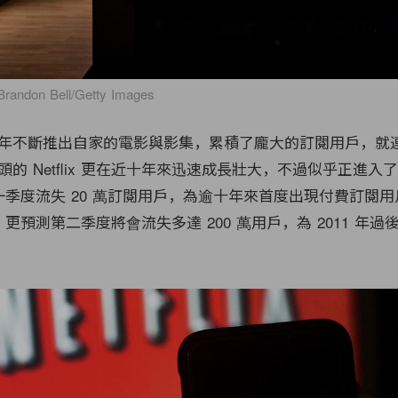
y Brandon Bell/Getty Images
年不斷推出自家的電影與影集，累積了龐大的訂閱用戶，就
的 Netflix 更在近十年來迅速成長壯大，不過似乎正進入
 公佈第一季度流失 20 萬訂閱用戶，為逾十年來首度出現付費訂閱
lix 更預測第二季度將會流失多達 200 萬用戶，為 2011 年