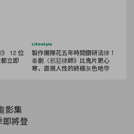
Lifestyle
Lif
 12 位
製作團隊花五年時間鑽研法律！
別
全都立即
泰劇《邪惡律師》比鬼片更心
寫
寒，直視人性的終極灰色地帶
句
動畫影集
第三季即將登