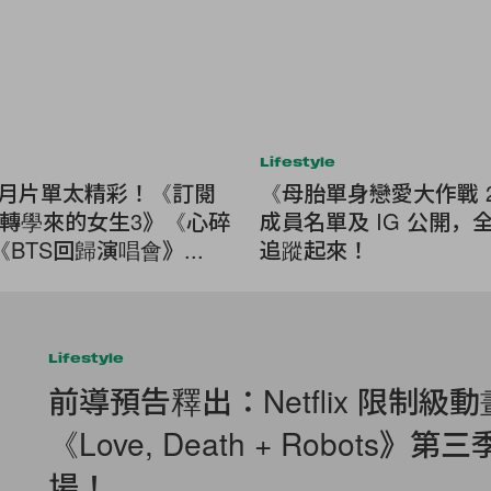
Lifestyle
ix 3 月片單太精彩！《訂閱
《母胎單身戀愛大作戰 2》
轉學來的女生3》《心碎
成員名單及 IG 公開，
BTS回歸演唱會》...
追蹤起來！
Lifestyle
前導預告釋出：Netflix 限制級
《Love, Death + Robots》
場！