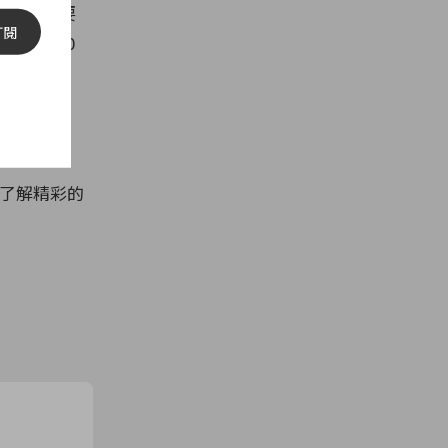
嚴重，主要
訂閱
 出現 10
Reed
靜待後續報
了解精彩的