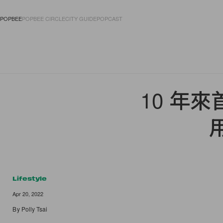
POPBEE
POPBEE CIRCLE
CITY GUIDE
POPCAST
FASHION
ACCES
10 年來首
Lifestyle
Apr 20, 2022
By
Polly Tsai