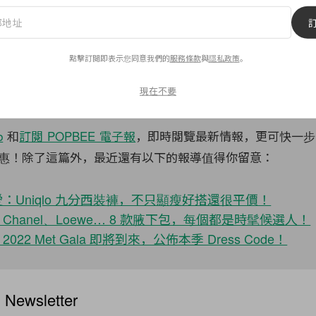
能性，也表示其中關閉俄羅斯的營運對於公司來說損失相當
美國、加拿大與歐洲，而亞洲則是持續成長中，關於 Netflix
etflix 表示一向反對在串流服務中加入廣告的創始人兼董事長 
點擊訂閱即表示您同意我們的
服務條款
與
隱私政策
。
或許已經同意以此方法來降低訂閱價格，未來將會有什麼新的策略
現在不要
b
和
訂閱 POPBEE 電子報
，即時閱覽最新情報，更可快一步
惠！除了這篇外，最近還有以下的報導值得你留意：
：Uniqlo 九分西裝褲，不只顯瘦好搭還很平價！
hanel、Loewe… 8 款腋下包，每個都是時髦候選人！
22 Met Gala 即將到來，公佈本季 Dress Code！
ewsletter