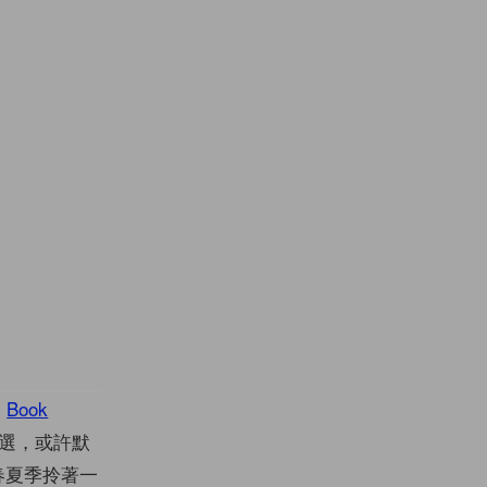
從
Book
挑選，或許默
的春夏季拎著一