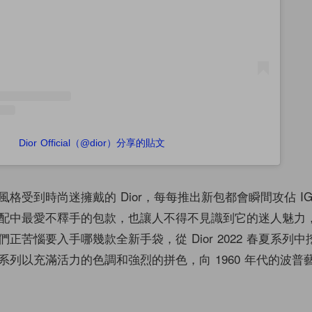
Dior Official（@dior）分享的貼文
格受到時尚迷擁戴的 Dior，每每推出新包都會瞬間攻佔 I
配中最愛不釋手的包款，也讓人不得不見識到它的迷人魅力
正苦惱要入手哪幾款全新手袋，從 Dior 2022 春夏系列
系列以充滿活力的色調和強烈的拼色，向 1960 年代的波普