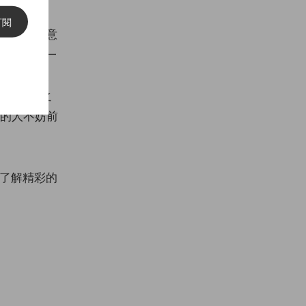
訂閱
術致敬，創意
焦點更是落在一
色調，亮藍色、
現出活潑之
趣的人不妨前
了解精彩的