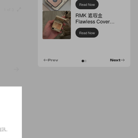
Read Now
1 of 3
RMK 遮瑕盒
Flawless Cover
Concealer
Read Now
Prev
Next
資訊。