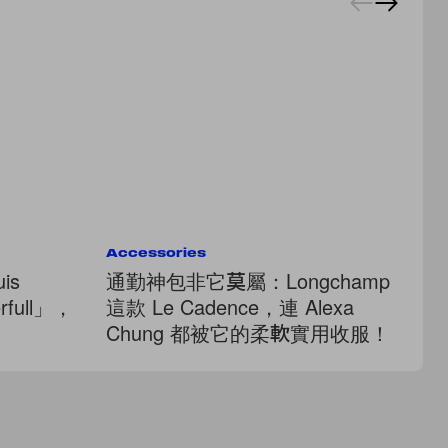
Accessories
Ac
is
通勤神包非它莫屬：Longchamp
保
rfull」，
這款 Le Cadence，連 Alexa
2
Chung 都被它的柔軟實用收服！
B