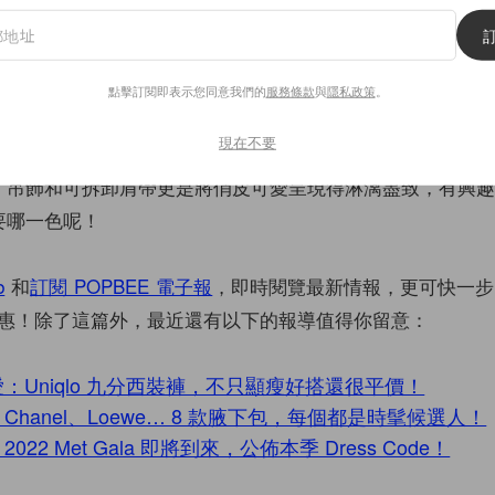
系列充滿活力的色調和強烈的拼色，向 1960 年代的普普藝
razia Chiuri 在服裝、配飾和鞋履上都增添了一抹亮色，當然
點擊訂閱即表示您同意我們的
服務條款
與
隱私政策
。
LG 上，備受寵愛的 Micro Lady Dior 本季也穿上了新
現在不要
透過亮眼的色系搭載上小羊皮面料為這款精緻的迷你手袋展
ior 吊飾和可拆卸肩帶更是將俏皮可愛呈現得淋漓盡致，有興
要哪一色呢！
b
和
訂閱 POPBEE 電子報
，即時閱覽最新情報，更可快一步
惠！除了這篇外，最近還有以下的報導值得你留意：
：Uniqlo 九分西裝褲，不只顯瘦好搭還很平價！
hanel、Loewe… 8 款腋下包，每個都是時髦候選人！
22 Met Gala 即將到來，公佈本季 Dress Code！