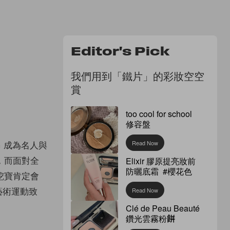
Editor's Pick
我們用到「鐵片」的彩妝空空
賞
too cool for school
修容盤
G 成為名人與
Read Now
，而面對全
Elixir 膠原提亮妝前
防曬底霜 #櫻花色
中挖寶肯定會
藝術運動致
Read Now
Clé de Peau Beauté
鑽光雲霧粉餅