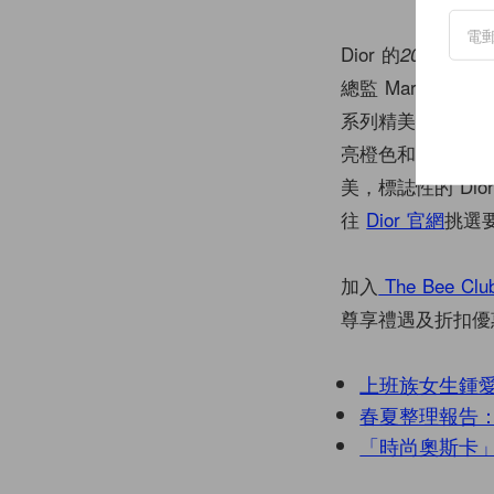
Dior 的
2022 春夏
總監 Maria G
系列精美的手袋和 S
亮橙色和芥末黃，
美，標誌性的 D
往
Dior 官網
挑選
加入
The Bee Clu
尊享禮遇及折扣優
上班族女生鍾愛
春夏整理報告：C
「時尚奧斯卡」20