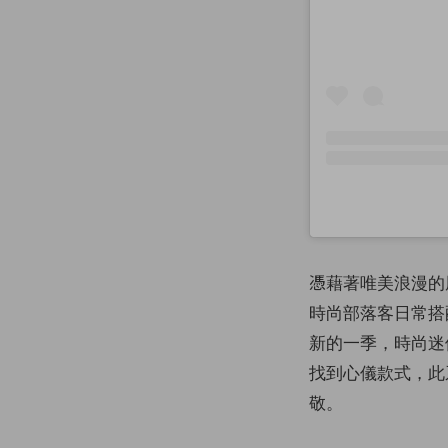
憑藉著唯美浪漫的風
時尚部落客日常搭
新的一季，時尚迷們
找到心儀款式，此
敬。