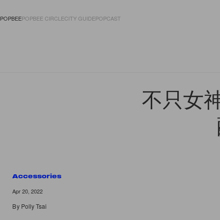
POPBEE
POPBEE CIRCLE
CITY GUIDE
POPCAST
FASHION
ACCES
不只女神光
Accessories
Apr 20, 2022
By
Polly Tsai