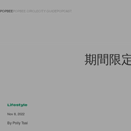
POPBEE
POPBEE CIRCLE
CITY GUIDE
POPCAST
FASHION
ACCES
期間限定：
Lifestyle
Nov 8, 2022
By
Polly Tsai