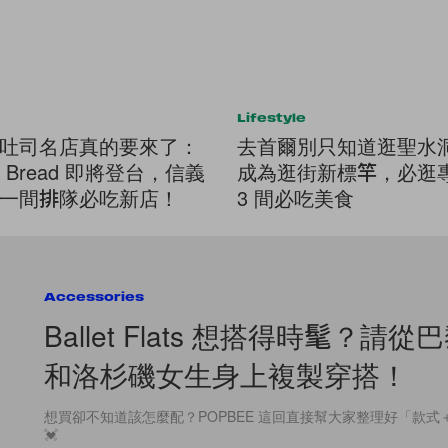
Lifestyle
吐司名店真的要來了：
去首爾別只知道逛聖水
rd Bread 即將登台，信義
成為逛街新標竿，必逛
一間排隊必吃新店！
3 間必吃美食
Accessories
Ballet Flats 想搭得時髦？請
和洛杉磯女生身上複製穿搭！
想買卻不知道該怎麼配？POPBEE 這回直接幫大家整理好「款
💓