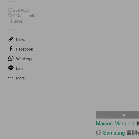
298
Pops
0
Comments
Save
Links
Facebook
WhatsApp
Line
More
Maison Margiela
與
Samsung
展開合