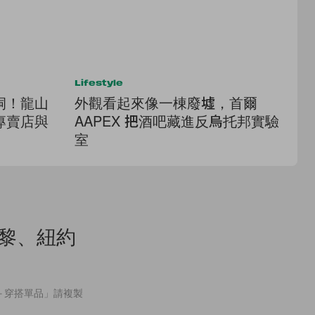
Lifestyle
Lif
洞！龍山
外觀看起來像一棟廢墟，首爾
《
專賣店與
AAPEX 把酒吧藏進反烏托邦實驗
廳
室
成
從巴黎、紐約
式＋穿搭單品」請複製