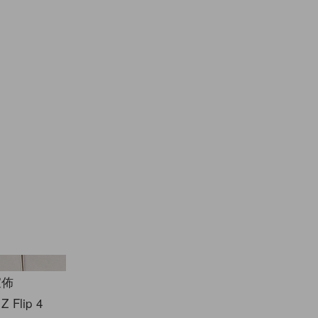
om Maison Margiela
宣佈
lip 4