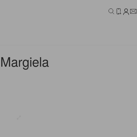
IDEO
CAMPAIGN
rgiela