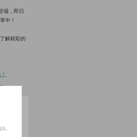
正式登場，即日
清單中！
了解精彩的
點！
！
資訊。
訂閱