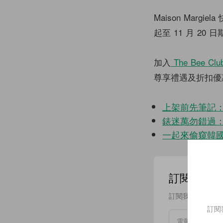
Maison Marg
起至 11 月 2
加入
The Bee Clu
尊享禮遇及折扣優
上架前先筆記：
錶迷萬勿錯過：
一起來偷窺韓國
訂閱我們的 N
訂閱我們的 New
訂閱