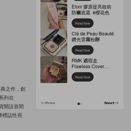
Elixir 膠原提亮妝前
防曬底霜 #櫻花色
Read Now
Clé de Peau Beauté
鑽光雲霧粉餅
Read Now
RMK 遮瑕盒
Flawless Cover
Concealer
Read Now
是經典之作，創
系列在
Prev
Next
貨開設首間
牌標誌性視