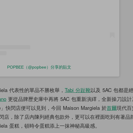
POPBEE（@popbee）分享的貼文
argiela 代表性的單品不勝枚舉，
Tabi 分趾靴
以及 5AC 包都
ano
更從品牌歷史庫中再將 5AC 包重新演繹，全新操刀設計
afe」快閃店便可以見到，今回 Maison Margiela 於
首爾
現代百
閃店，除了店內陳列經典包款外，更可以在裡面吃到有著品
Margiela 蛋糕，頓時令蛋糕添上一抹神秘高級感。