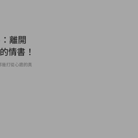
no：離開
十年的情書！
都是打從心底的真