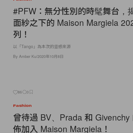
#PFW：無分性別的時髦舞台，
面紗之下的 Maison Margiela 2
列！
以「Tango」為本次的靈感來源
By
Amber Ku
/
2020年10月8日
86
0
Fashion
曾待過 BV、Prada 和 Givench
佈加入 Maison Margiela！