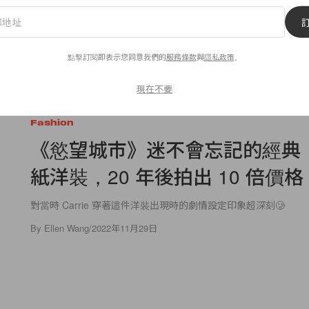
點擊訂閱即表示您同意我們的
服務條款
與
隱私政策
。
現在不要
1.7K
0
Fashion
《慾望城市》迷不會忘記的經典：D
紙洋裝，20 年後拍出 10 倍價格
對當時 Carrie 穿著這件洋裝出現時的劇情設定印象超深刻🥲
By
Ellen Wang
/
2022年11月29日