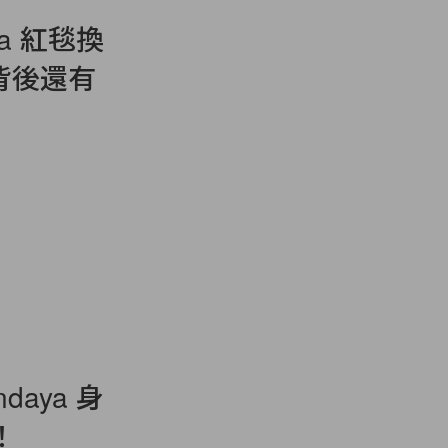
ya 紅毯換
背後還有
daya 身
！