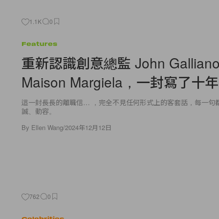
1.1K
0
Features
重新認識創意總監 John Gallia
Maison Margiela，一封寫了
這一封長長的離職信… ，完全不見任何形式上的客套話，每一句
誠、動容。
By
Ellen Wang
/
2024年12月12日
762
0
Celebrities