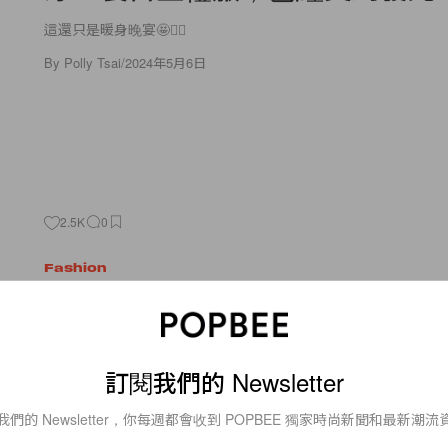
這還只是暖身晚宴🤩🧚‍♀️
By
Polly Tsai
/
2024年5月6日
2.5K
0
Fashion
Maison Margiela 巴黎高訂：
有 John Galliano！
訂閱我們的 Newsletter
看畢後，心中的激動久久不能平復
我們的 Newsletter，你每週都會收到 POPBEE 獨家時尚新聞和最新潮流
By
Matthew Lee
/
2024年2月1日