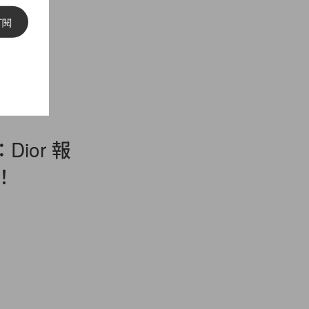
訂閱
ior 報
！