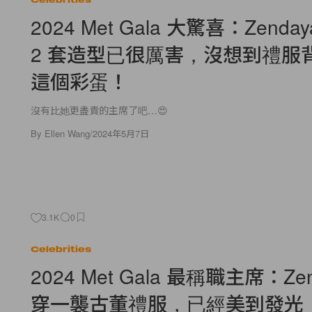
2024 Met Gala 大驚喜：Zenda
2 套造型已很厲害，沒想到禮服
這個彩蛋！
沒有比她更盡責的主席了吧…😍
By
Ellen Wang
/
2024年5月7日
3.1K
0
Celebrities
2024 Met Gala 最稱職主席：Zen
穿一襲古董禮服，已經美到發光