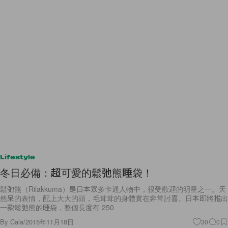
Lifestyle
冬日必備：超可愛的鬆弛熊睡袋！
鬆弛熊（Rilakkuma）是日本眾多卡通人物中，很受歡迎的明星之一。天
然呆的表情，配上大大的頭，毛茸茸的身體實在非常討喜。日本即將推出
一款鬆弛熊的睡袋，整個長度有 250
By
Cala
/
2015年11月18日
30
0