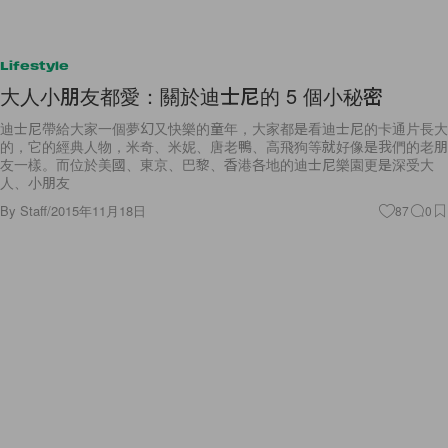
Lifestyle
大人小朋友都愛：關於迪士尼的 5 個小秘密
迪士尼帶給大家一個夢幻又快樂的童年，大家都是看迪士尼的卡通片長大
的，它的經典人物，米奇、米妮、唐老鴨、高飛狗等就好像是我們的老朋
友一樣。而位於美國、東京、巴黎、香港各地的迪士尼樂園更是深受大
人、小朋友
By
Staff
/
2015年11月18日
87
0