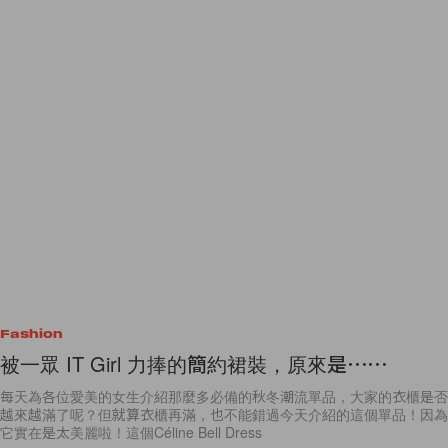
Fashion
被一眾 IT Girl 力捧的簡約裙裝，原來是⋯⋯
每天為各位愛美的女生介紹那麼多必備的秋冬潮流單品，大家的衣櫃是否
越來越滿了呢？但就算衣櫃再滿，也不能錯過今天介紹的這個單品！因為
它實在是太美麗啦！這個Céline Bell Dress