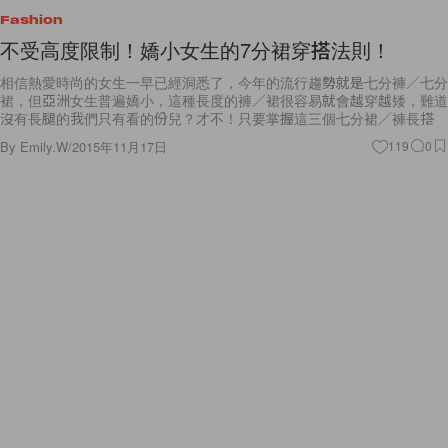
Fashion
不受高度限制！嬌小女生的7分裙穿搭法則！
相信熱愛時尚的女生一早已經洞悉了，今年的流行趨勢就是七分褲／七分
裙，但亞洲女生普遍嬌小，這種長度的褲／裙很容易就會越穿越矮，難道
沒有長腿的我們只有看的份兒？才不！只要掌握這三個七分裙／褲長搭
By
Emily.W
/
2015年11月17日
119
0