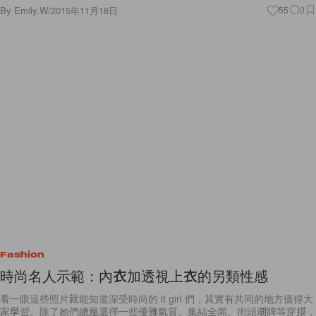
By
Emily.W
/
2015年11月18日
55
0
Fashion
時尚名人示範：內衣加透視上衣的另類性感
看一眼這些照片就能知道深受時尚的 it girl 們，其實有共同的地方值得大
家學習。除了她們總是選擇一些優雅氣質、集結全黑、街頭潮牌等穿搭，