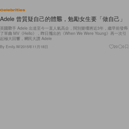
Celebrities
Adele 曾質疑自己的體態，勉勵女生要「做自己」
英國歌手 Adele 出道至今一直人氣高企，闊別樂壇將近3年，繼早前發佈
了單曲 MV《Hello》，昨日推出的《When We Were Young》再一次引
起極大回響，網民大讚 Adele
By
Emily.W
/
2015年11月18日
20
0