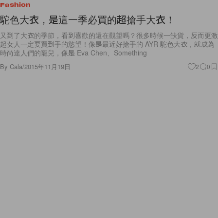
Fashion
駝色大衣，是這一季必買的超搶手大衣！
又到了大衣的季節，看到喜歡的還在觀望嗎？很多時候一缺貨，反而更激
起女人一定要買到手的慾望！像是最近好搶手的 AYR 駝色大衣，就成為
時尚達人們的寵兒，像是 Eva Chen、Something
By
Cala
/
2015年11月19日
2
0