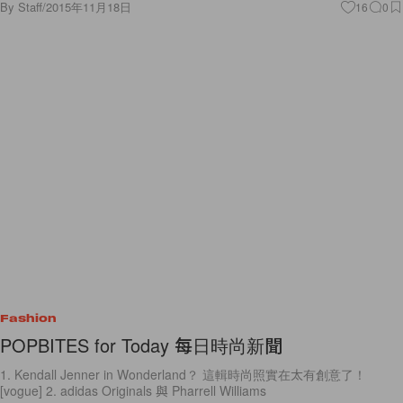
By
Staff
/
2015年11月18日
16
0
Fashion
POPBITES for Today 每日時尚新聞
1. Kendall Jenner in Wonderland？ 這輯時尚照實在太有創意了！
[vogue] 2. adidas Originals 與 Pharrell Williams