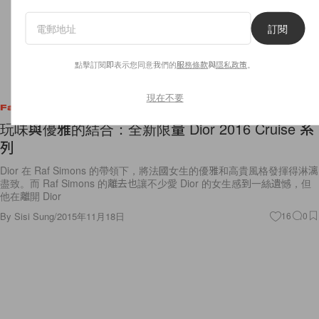
訂閱
點擊訂閱即表示您同意我們的
服務條款
與
隱私政策
。
現在不要
Fashion
玩味與優雅的結合：全新限量 Dior 2016 Cruise 系
列
Dior 在 Raf Simons 的帶領下，將法國女生的優雅和高貴風格發揮得淋漓
盡致。而 Raf Simons 的離去也讓不少愛 Dior 的女生感到一絲遺憾，但
他在離開 Dior
By
Sisi Sung
/
2015年11月18日
16
0