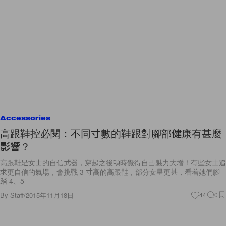
Accessories
高跟鞋控必閱：不同寸數的鞋跟對腳部健康有甚麼
影響？
高跟鞋是女士的自信武器，穿起之後頓時覺得自己魅力大增！有些女士追
求更自信的氣場，會挑戰 3 寸高的高跟鞋，部分女星更甚，看着她們腳
踏 4、5
By
Staff
/
2015年11月18日
44
0