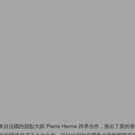
 與同樣來自法國的甜點大師 Pierre Herme 跨界合作，推出了新
友的關係促成了今次合作，設計出宛如可愛馬卡龍般圓圓扁