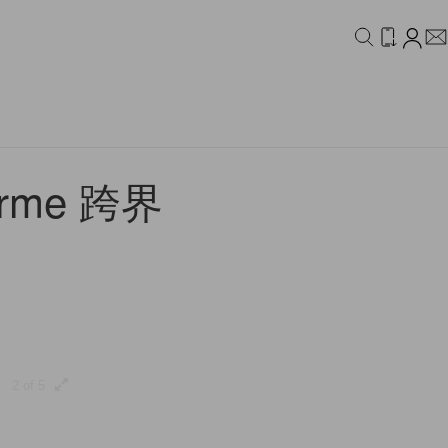
IDEO
CAMPAIGN
erme 跨界
2 of 5
3 of 5