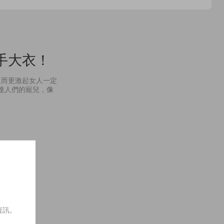
氣的新作更讓人一聞傾心！
手大衣！
反而更激起女人一定
尚達人們的寵兒，像
資訊。