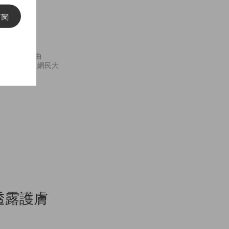
女生要
訂閱
早前發佈了單曲
次引起極大回響，網民大
並透露護膚