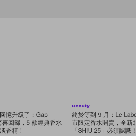
Beauty
回憶升級了：Gap
終於等到 9 月：Le Labo
y 驚喜回歸，5 款經典香水
市限定香水開賣，全新
淡香精！
「SHIU 25」必須認識