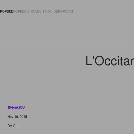
POPBEE
POPBEE CIRCLE
CITY GUIDE
POPCAST
FASHION
ACCES
L'Occi
Beauty
5 of 5
Nov 19, 2015
By
Cala