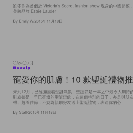
劉雯作為首個於 Victoria’s Secret fashion show 現身的
美妝品牌 Estée Lauder
By
Emily.W
/
2015年11月18日
24
0
Beauty
寵愛你的肌膚！10 款聖誕禮物
未到12月，已經彌漫着聖誕氣氛，聖誕節是一年之中最令人期待
到處都是一早已亮燈的聖誕燈飾，在這個特別的日子，亦是與朋
機。趁着佳節，不妨為親朋好友送上聖誕禮物，表達你的心
By
Staff
/
2015年11月18日