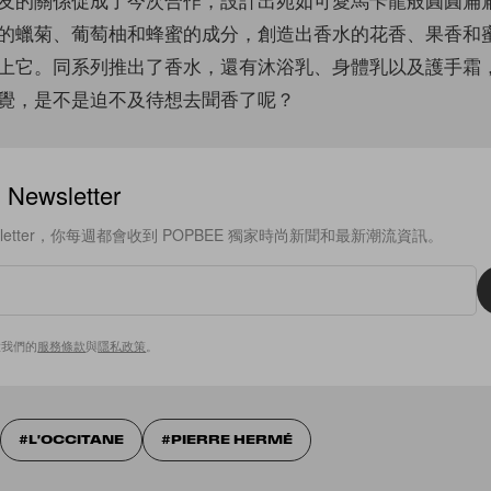
的蠟菊、葡萄柚和蜂蜜的成分，創造出香水的花香、果香和
上它。同系列推出了香水，還有沐浴乳、身體乳以及護手霜
覺，是不是迫不及待想去聞香了呢？
ewsletter
sletter，你每週都會收到 POPBEE 獨家時尚新聞和最新潮流資訊。
意我們的
服務條款
與
隱私政策
。
L'OCCITANE
PIERRE HERMÉ