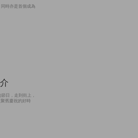
中國超模，同時亦是首個成為
推介
的節日，走到街上，
友聚舊慶祝的好時