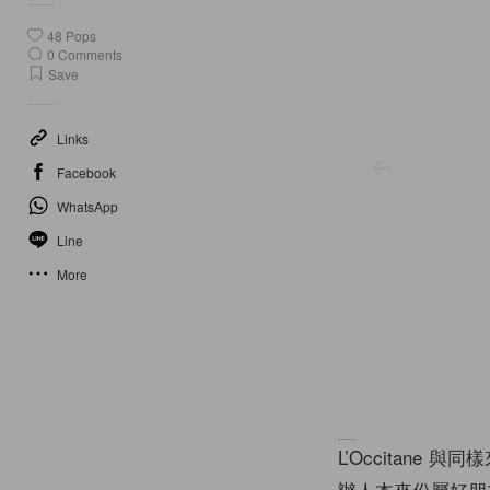
48
Pops
0
Comments
Save
Links
Facebook
WhatsApp
Line
More
L’Occitane
辦人本來份屬好朋