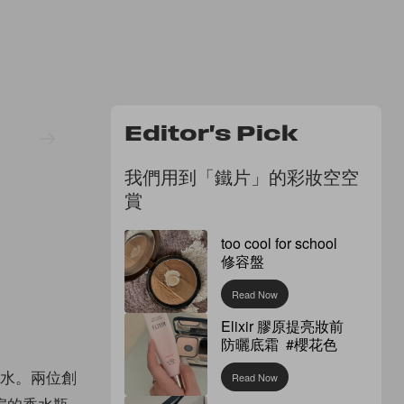
Editor's Pick
我們用到「鐵片」的彩妝空空
賞
too cool for school
修容盤
Read Now
Elixir 膠原提亮妝前
防曬底霜 #櫻花色
的香水。兩位創
Read Now
扁的香水瓶