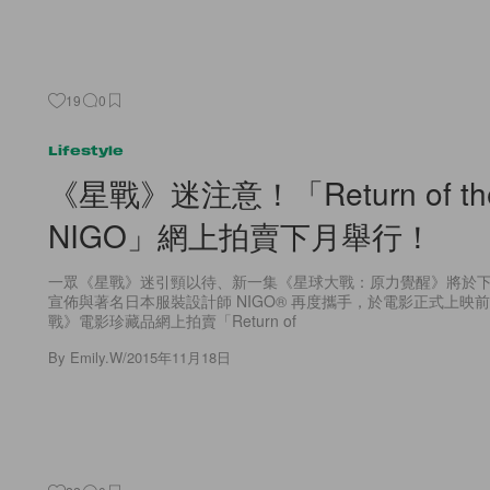
19
0
Lifestyle
《星戰》迷注意！「Return of th
NIGO」網上拍賣下月舉行！
一眾《星戰》迷引頸以待、新一集《星球大戰：原力覺醒》將於
宣佈與著名日本服裝設計師 NIGO® 再度攜手，於電影正式上映
戰》電影珍藏品網上拍賣「Return of
By
Emily.W
/
2015年11月18日