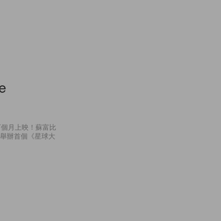
e
下個月上映！蘇富比
前舉辦首個《星球大