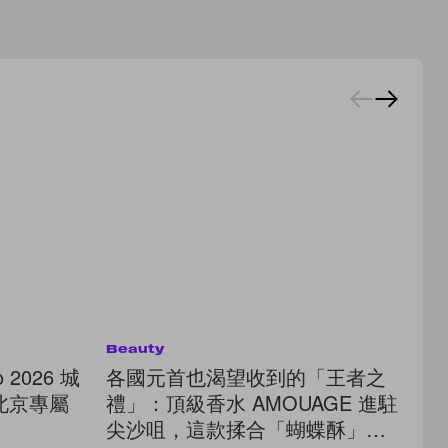
Beauty
Be
 2026 城
各國元首也渴望收到的「王者之
杜
北京專屬
禮」：頂級香水 AMOUAGE 進駐
眾
！
尖沙咀，這款揉合「蝴蝶酥」香
水