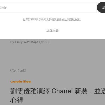
Adele 曾質疑自己的體態，勉勵
「做自己」
點擊訂閱即表示您同意我們的
服務條款
與
隱私政策
。
英國歌手 Adele 出道至今一直人氣高企，闊別樂壇將近3年，繼
MV《Hello》，昨日推出的《When We Were Young》再一
現在不要
讚 Adele
By
Emily.W
/
2015年11月18日
20
0
Celebrities
劉雯優雅演繹 Chanel 新裝，
心得