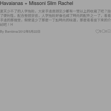
Havaianas + Missoni Slim Rachel
夏天少不了的人字拖鞋，大家手邊應該至少都有一雙以上的收藏了吧？除
了便利性，配合整體穿搭，人字拖鞋好像也成了時尚的配件之一了，看看
手邊的那幾雙，假使還少了那麼一丁點時尚的味道，那麼看看接下來的介
紹吧！H
By
Bambina
/
2012年5月22日
3
0