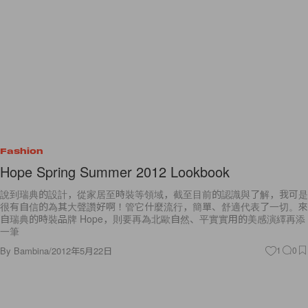
Fashion
Hope Spring Summer 2012 Lookbook
說到瑞典的設計，從家居至時裝等領域，截至目前的認識與了解，我可是
很有自信的為其大聲讚好啊！管它什麼流行，簡單、舒適代表了一切。來
自瑞典的時裝品牌 Hope，則要再為北歐自然、平實實用的美感演繹再添
一筆
By
Bambina
/
2012年5月22日
1
0