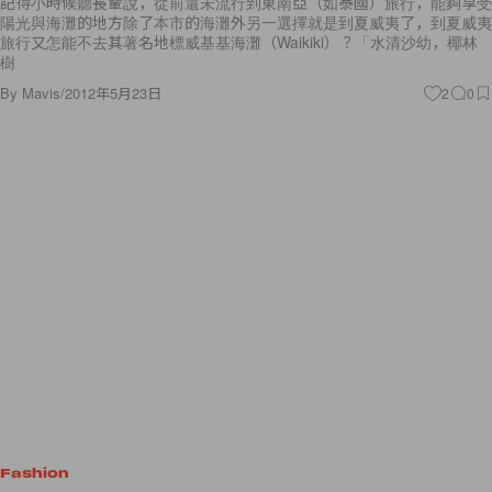
記得小時候聽長輩說，從前還未流行到東南亞（如泰國）旅行，能夠享受
陽光與海灘的地方除了本市的海灘外另一選擇就是到夏威夷了，到夏威夷
旅行又怎能不去其著名地標威基基海灘（Waikiki）？「水清沙幼，椰林
樹
By
Mavis
/
2012年5月23日
2
0
Fashion