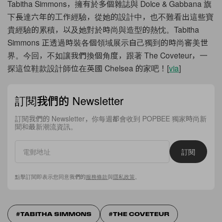
Tabitha Simmons，擁有於多個雜誌與 Dolce & Gabbana 旗
下長達六年的工作經驗，從她的設計中，
也不難看出這些寶
貴經驗的累積，以及她對於時尚與造型的熱忱。
Tabitha
Simmons 正透過時裝各個領域展示自己獨到的時尚審美世
界。今回，
不如讓我們換個角度，跟著 The Coveteur，一
探這位鞋款設計師位在英國 Chelsea 的家吧！[
via
]
訂閱我們的 Newsletter
訂閱我們的 Newsletter，你每週都會收到 POPBEE 獨家時尚新
聞和最新潮流資訊。
訂閱
點擊訂閱即表示您同意我們的
服務條款
與
隱私政策
。
TABITHA SIMMONS
THE COVETEUR