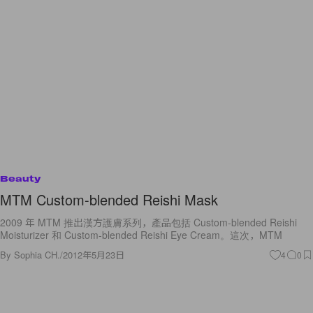
Beauty
MTM Custom-blended Reishi Mask
2009 年 MTM 推出漢方護膚系列，產品包括 Custom-blended Reishi
Moisturizer 和 Custom-blended Reishi Eye Cream。這次，MTM
By
Sophia CH.
/
2012年5月23日
4
0