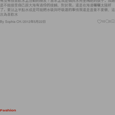
有沒有很喜歡水上活動的朋友？基本上我是個與水完全隔絕的孩子，我總
是不能接受自己跟大海有過份的接觸。對於我，還是在海邊曬曬太陽好
了，要沾上半點水或是可能把水吸與呼吸道的事情我還是盡量不要做。這
次為喜歡水
By
Sophia CH.
/
2012年5月22日
10
0
Fashion