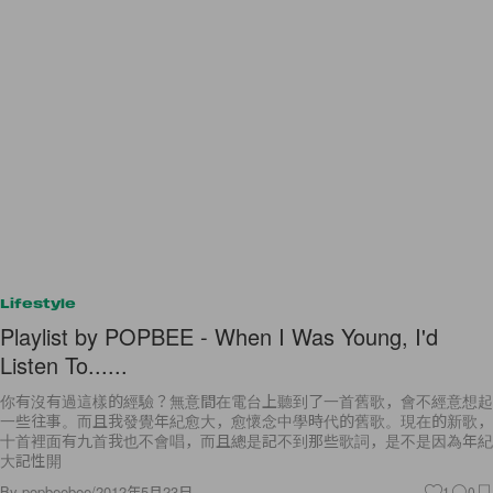
Lifestyle
Playlist by POPBEE - When I Was Young, I'd
Listen To......
你有沒有過這樣的經驗？無意間在電台上聽到了一首舊歌，會不經意想起
一些往事。而且我發覺年紀愈大，愈懷念中學時代的舊歌。現在的新歌，
十首裡面有九首我也不會唱，而且總是記不到那些歌詞，是不是因為年紀
大記性開
By
popbeebee
/
2012年5月23日
1
0