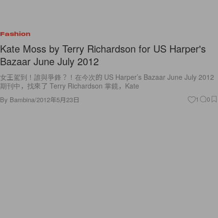
Fashion
Kate Moss by Terry Richardson for US Harper's
Bazaar June July 2012
女王駕到！誰與爭鋒？！在今次的 US Harper’s Bazaar June July 2012
期刊中，找來了 Terry Richardson 掌鏡，Kate
By
Bambina
/
2012年5月23日
1
0