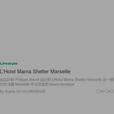
Lifestyle
L'Hotel Mama Shelter Marseille
由設計師 Philippe Starck 設計的 L’Hotel Mama Shelter Marseille 是一個
位於法國 Marseille 中心位置的 luxury boutique
By
Sophia CH.
/
2012年5月23日
25
0