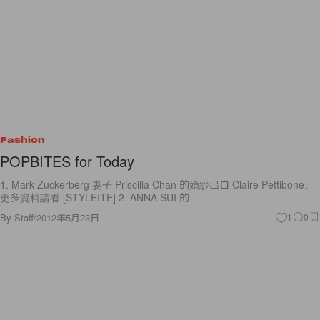
Fashion
POPBITES for Today
1. Mark Zuckerberg 妻子 Priscilla Chan 的婚紗出自 Claire Pettibone。
更多資料請看 [STYLEITE] 2. ANNA SUI 的
By
Staff
/
2012年5月23日
1
0