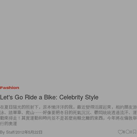
Fashion
Let's Go Ride a Bike: Celebrity Style
在夏日陽光的照射下，原本懶洋洋的我，最近變得活躍起來，相約朋友游
泳、踏單車、爬山⋯⋯好像要把冬日的死氣沉沉、鬱悶統統透過流汗、運
動來掃走！其實運動和時尚並不是甚麼南轅北轍的東西，今年將在倫敦舉
行的奧運
By
Staff
/
2012年5月22日
8
0