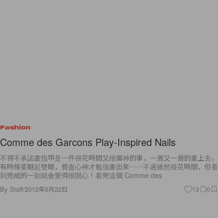
Fashion
Comme des Garcons Play-Inspired Nails
不得不承認畫指甲是一件很花時間又很傷神的事，一層又一層的畫上去，
有時候要瞇起雙眼，費盡心神才勉強畫出來⋯⋯不過雖然很花時間，但看
到完成的一刻就會覺得很開心！看完這個 Comme des
By
Staff
/
2012年5月22日
13
0