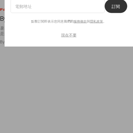
訂閱
Fashion
Byredo Gypsy Water
點擊訂閱即表示您同意我們的
服務條款
與
隱私政策
。
暑期就要到來，大家安排好今個假期了嗎？是要到海邊嗅嗅海的味道，還
是到山上捕捉夏日的涼爽明媚呢？在計劃敲定前，先跟著 Byredo
現在不要
By
Bambina
/
2012年5月23日
10
0