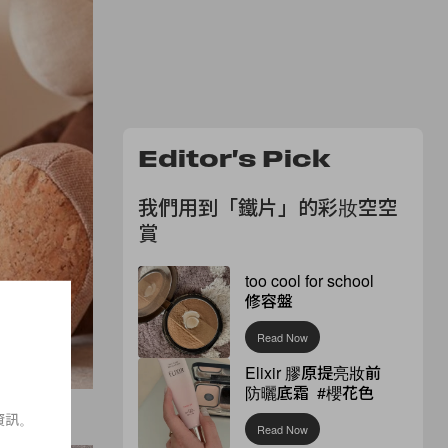
Editor's Pick
我們用到「鐵片」的彩妝空空
賞
too cool for school
修容盤
Read Now
Elixir 膠原提亮妝前
防曬底霜 #櫻花色
資訊。
Read Now