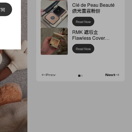
Clé de Peau Beauté
訂閱
鑽光雲霧粉餅
Read Now
RMK 遮瑕盒
Flawless Cover
Concealer
Read Now
Prev
Next