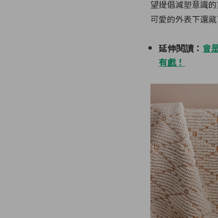
望提倡減塑意識的
可愛的外表下還藏
延伸閱讀：
會是
有戲！