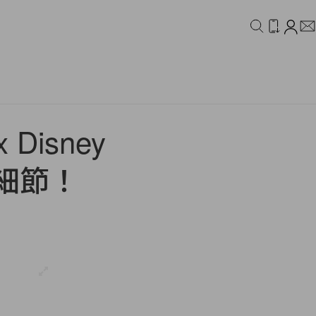
IDEO
CAMPAIGN
isney
細節！