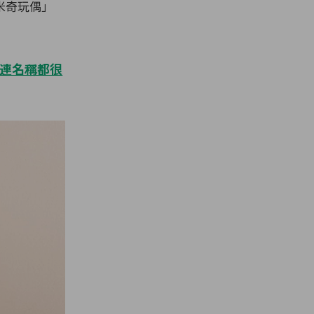
米奇玩偶」
料，連名稱都很