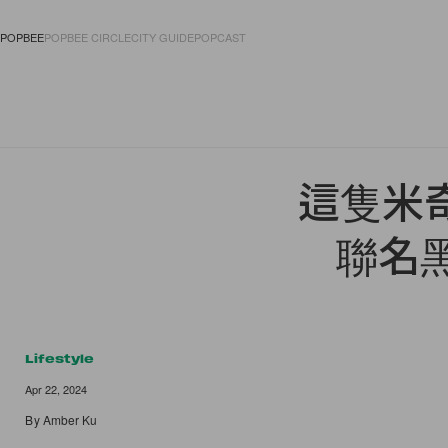
POPBEE
POPBEE CIRCLE
CITY GUIDE
POPCAST
FASHION
ACCES
這隻米奇
聯名
Lifestyle
Apr 22, 2024
By
Amber Ku