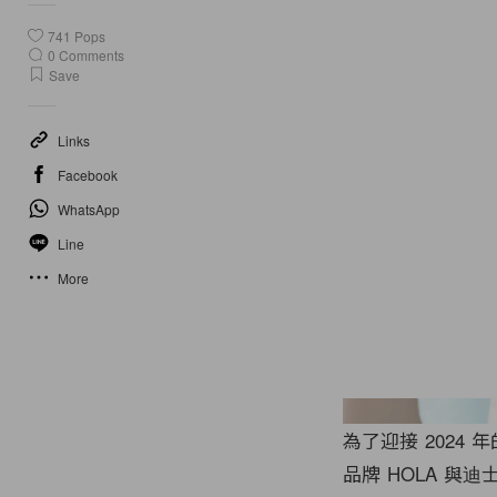
741
Pops
0
Comments
Save
Links
Facebook
WhatsApp
Line
More
為了迎接 2024 年
品牌 HOLA 與