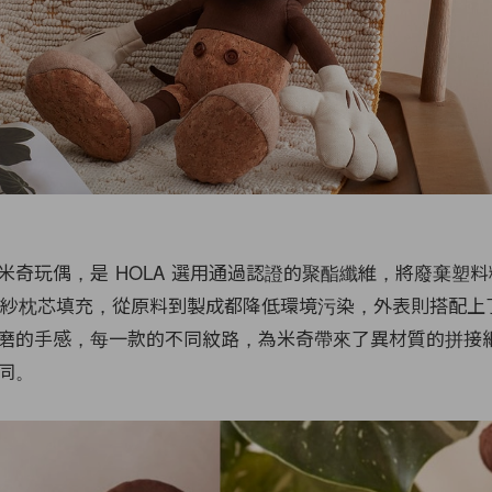
米奇玩偶，是 HOLA 選用通過認證的聚酯纖維，將廢棄塑
 再生紗枕芯填充，從原料到製成都降低環境污染，外表則搭配上
磨的手感，每一款的不同紋路，為米奇帶來了異材質的拼接
同。