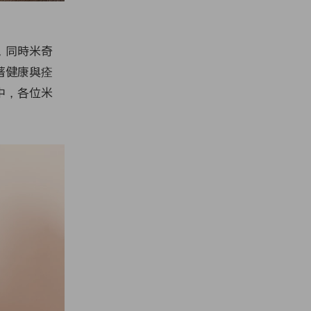
，同時米奇
著健康與痊
中，各位米