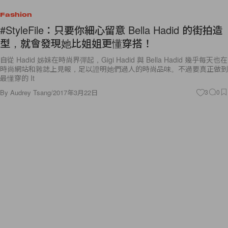
Fashion
#StyleFile：只要你細心留意 Bella Hadid 的街拍造
型，就會發現她比姐姐更懂穿搭！
自從 Hadid 姊妹在時尚界彈起，Gigi Hadid 與 Bella Hadid 幾乎每天也在
時尚網站和雜誌上見報，足以證明她們過人的時尚品味。不過要真正做到
最懂穿的 It
By
Audrey Tsang
/
2017年3月22日
3
0