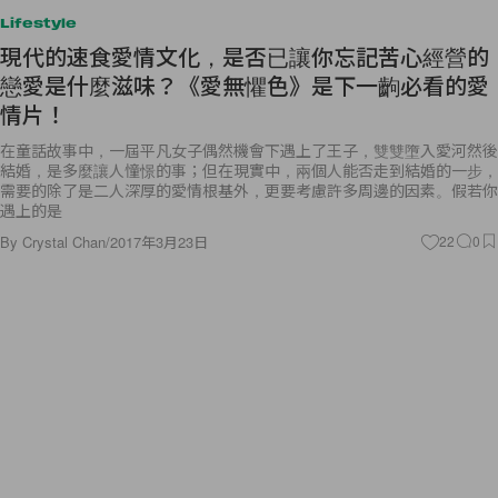
Lifestyle
現代的速食愛情文化，是否已讓你忘記苦心經營的
戀愛是什麼滋味？《愛無懼色》是下一齣必看的愛
情片！
在童話故事中，一屆平凡女子偶然機會下遇上了王子，雙雙墮入愛河然後
結婚，是多麼讓人憧憬的事；但在現實中，兩個人能否走到結婚的一步，
需要的除了是二人深厚的愛情根基外，更要考慮許多周邊的因素。假若你
遇上的是
By
Crystal Chan
/
2017年3月23日
22
0