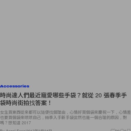
Accessories
時尚達人們最近寵愛哪些手袋？就從 20 張春季手
袋時尚街拍找答案！
女生買東西從來都可以隨便找個理由，心情好買個袋來慶祝一下，心情差
也要買個袋來哄哄自己，轉季入手新手袋當然也是一個合理的原因，對
嗎？想知道 2017
By
Angel Fong
/
2017年3月24日
29
0