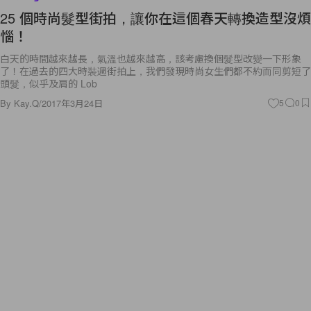
25 個時尚髮型街拍，讓你在這個春天轉換造型沒煩
惱！
白天的時間越來越長，氣溫也越來越高，該考慮換個髮型改變一下形象
了！在過去的四大時裝週街拍上，我們發現時尚女生們都不約而同剪短了
頭髮，似乎及肩的 Lob
By
Kay.Q
/
2017年3月24日
5
0