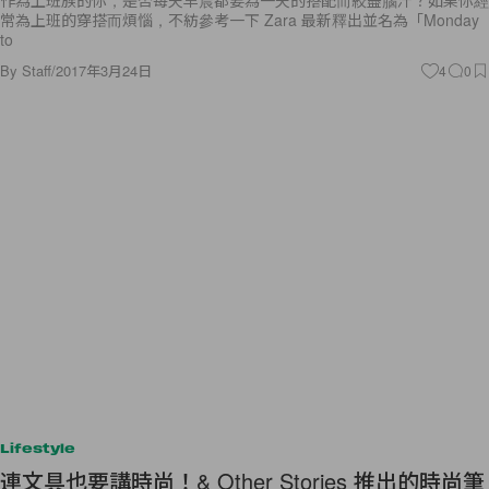
作為上班族的你，是否每天早晨都要為一天的搭配而絞盡腦汁？如果你經
常為上班的穿搭而煩惱，不紡參考一下 Zara 最新釋出並名為「Monday
to
By
Staff
/
2017年3月24日
4
0
Lifestyle
連文具也要講時尚！& Other Stories 推出的時尚筆