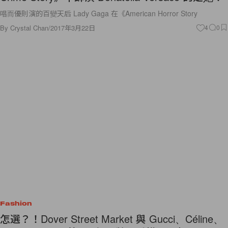
唱而優則演的百變天后 Lady Gaga 在《American Horror Story
By
Crystal Chan
/
2017年3月22日
4
0
Fashion
怎選？！Dover Street Market 與 Gucci、Céline、