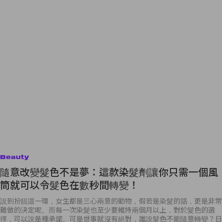
Beauty
隨意改變髮色不是夢：這款染髮劑讓你只需一個風
筒就可以令髮色在數秒間轉變！
說到扮靚這一環，女生都是三心兩意的動物，假若是染髮的話，更是非常
難做的決定呢。而每一次染髮也至少要維持兩個月以上，對於髮色的選
擇，可以說是種承諾。可是世事就沒有絕對，誰說髮色不能隨意轉變？日