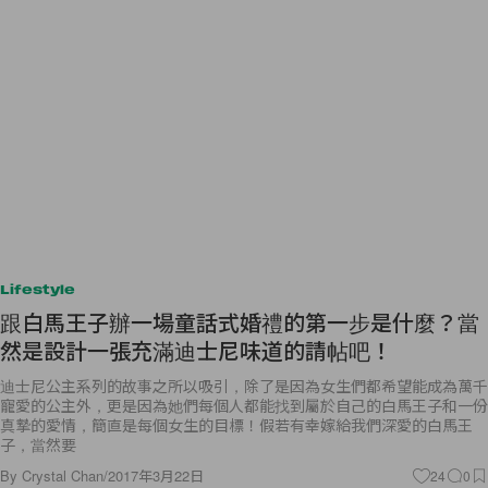
Lifestyle
跟白馬王子辦一場童話式婚禮的第一步是什麼？當
然是設計一張充滿迪士尼味道的請帖吧！
迪士尼公主系列的故事之所以吸引，除了是因為女生們都希望能成為萬千
寵愛的公主外，更是因為她們每個人都能找到屬於自己的白馬王子和一份
真摯的愛情，簡直是每個女生的目標！假若有幸嫁給我們深愛的白馬王
子，當然要
By
Crystal Chan
/
2017年3月22日
24
0