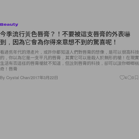
Beauty
今季流行黃色唇膏？！不要被這支唇膏的外表嚇
到，因為它會為你得來意想不到的驚喜呢！
看過舊年代的港產片，或許你都知道人們對唇膏的想像，是可以很高科技
的，你以為它是一支平凡的唇膏，其實它可以是殺人於無形的槍！在現實
生活有否這樣的唇膏槍就不知道，但說到唇膏的科技，卻可以讓你唧唧稱
奇！唇膏
By
Crystal Chan
/
2017年3月22日
4
0