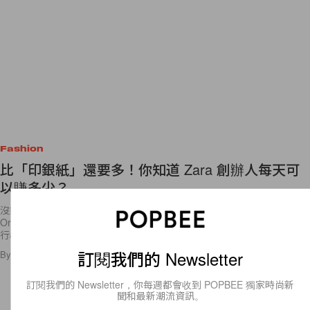
Fashion
比「印銀紙」還要多‌！你知道 Zara 創辦人每天可
以賺多少？
沒錯，這個看起來平平無奇的叔叔，就是 Zara 的創辦人 Amancio
Ortega。可別看他在這張相片看起來像個普通大叔，他可是在福布斯排
行榜中，全球排名第 4
訂閱我們的 Newsletter
By
Emily.W
/
2017年3月23日
7
0
訂閱我們的 Newsletter，你每週都會收到 POPBEE 獨家時尚新
聞和最新潮流資訊。