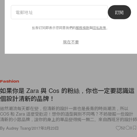
訂閱
點擊訂閱即表示您同意我們的
服務條款
與
隱私政策
。
現在不要
Fashion
如果你是 Zara 與 Cos 的粉絲，你也一定要認識這
個設計清新的品牌！
雖然潮流每天都在變，但清新的設計一直也是長青的時尚潮流，所以
COS 和 Zara 這麼受歡迎！想你的造型與別不同嗎？不妨發掘一些設計
清新的小眾品牌，讓你的身上的單品變得獨一無二。來自西班牙的設計師
By
Audrey Tsang
/
2017年3月23日
52
0