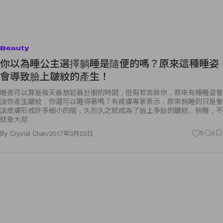
Beauty
你以為睡公主選擇躺睡是隨便的嗎？原來這種睡姿
會導致臉上皺紋的產生！
睡覺可以算是每天最放鬆最舒服的時間，但假若告訴你，原來有種睡姿會
讓你產生皺紋，你還可以睡得著嗎？有皮膚專家表示，原來側睡的只是會
讓皮膚形成許多細小的摺，久而久之就成為了臉上多餘的皺紋。側睡，不
就是大部
By
Crystal Chan
/
2017年3月23日
5
0