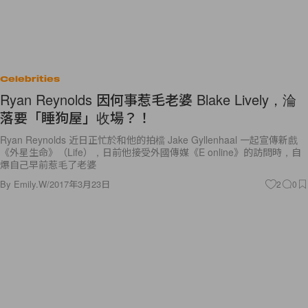
Celebrities
Ryan Reynolds 因何事惹毛老婆 Blake Lively，淪
落要「睡狗屋」收場？！
Ryan Reynolds 近日正忙於和他的拍檔 Jake Gyllenhaal 一起宣傳新戲
《外星生命》（Life），日前他接受外國傳媒《E online》的訪問時，自
爆自己早前惹毛了老婆
By
Emily.W
/
2017年3月23日
2
0