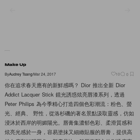
Make Up
By
Audrey Tsang
/
Mar 24, 2017
10
0
你在追求春天應有的新鮮感嗎？ Dior 推出全新 Dior
Addict Lacquer Stick 鏡光誘惑炫亮唇漆系列，透過
Peter Philips 為今季精心打造四個色彩潮流：粉色、螢
光、經典、 野性，從洛杉磯的著名景點汲取靈感，仿如
浸沐於西岸的明媚陽光。唇膏集濃郁色彩、柔滑質感和
炫亮光感於一身，容易塗抹又細緻貼服的唇膏，提供高