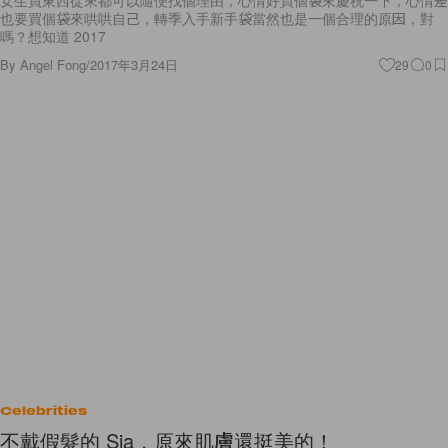
女生買東西從來都可以隨便找個理由，心情好買個袋來慶祝一下，心情差
也要買個袋來哄哄自己，轉季入手新手袋當然也是一個合理的原因，對
嗎？想知道 2017
By
Angel Fong
/
2017年3月24日
29
0
Celebrities
不戴假髮的 Sia，原來肌膚還挺美的！