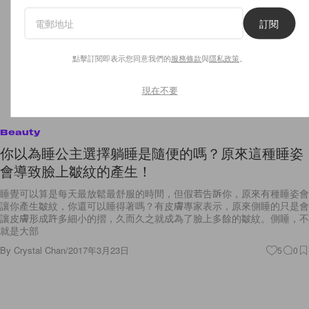
訂閱
點擊訂閱即表示您同意我們的
服務條款
與
隱私政策
。
現在不要
Beauty
你以為睡公主選擇躺睡是隨便的嗎？原來這種睡姿
會導致臉上皺紋的產生！
睡覺可以算是每天最放鬆最舒服的時間，但假若告訴你，原來有種睡姿會
讓你產生皺紋，你還可以睡得著嗎？有皮膚專家表示，原來側睡的只是會
讓皮膚形成許多細小的摺，久而久之就成為了臉上多餘的皺紋。側睡，不
就是大部
By
Crystal Chan
/
2017年3月23日
5
0