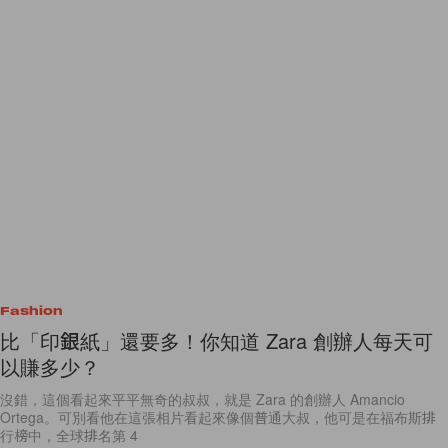
Fashion
比「印銀紙」還要多‌！你知道 Zara 創辦人每天可
以賺多少？
沒錯，這個看起來平平無奇的叔叔，就是 Zara 的創辦人 Amancio
Ortega。可別看他在這張相片看起來像個普通大叔，他可是在福布斯排
行榜中，全球排名第 4
By
Emily.W
/
2017年3月23日
7
0