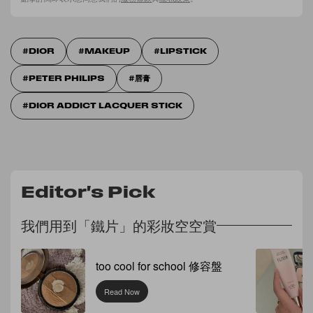
DIOR
MAKEUP
LIPSTICK
PETER PHILIPS
唇膏
DIOR ADDICT LACQUER STICK
Editor's Pick
我們用到「鐵片」的彩妝空空賞
too cool for school 修容盤
Read Now