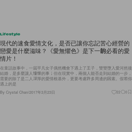
Lifestyle
現代的速食愛情文化，是否已讓你忘記苦心經營的
戀愛是什麼滋味？《愛無懼色》是下一齣必看的愛
情片！
在童話故事中，一屆平凡女子偶然機會下遇上了王子，雙雙墮入愛河然後
結婚，是多麼讓人憧憬的事；但在現實中，兩個人能否走到結婚的一步，
需要的除了是二人深厚的愛情根基外，更要考慮許多周邊的因素。假若你
遇上的是
By
Crystal Chan
/
2017年3月23日
22
0