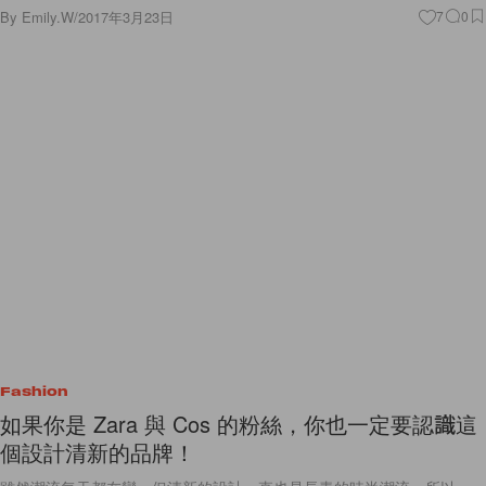
Fashion
如果你是 Zara 與 Cos 的粉絲，你也一定要認識這
個設計清新的品牌！
雖然潮流每天都在變，但清新的設計一直也是長青的時尚潮流，所以
COS 和 Zara 這麼受歡迎！想你的造型與別不同嗎？不妨發掘一些設計