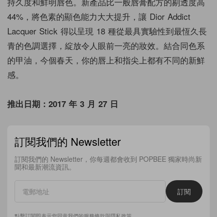
持久度和鮮明唇色。新產品
比一般唇膏配方的剔透度高
44%，將色素的顯色能力大大提升，讓 Dior Addict
Lacquer Stick 得以呈現 18 種從最具實驗性到最恆久長
青的色調選擇，綻放令人眼前一亮的妝效。結合同色系
的甲油，今個春天，你的唇上和指尖上都有不同的新鮮
感。
推出日期：2017 年 3 月 27 日
訂閱我們的 Newsletter
訂閱我們的 Newsletter，你每週都會收到 POPBEE 獨家時尚新
聞和最新潮流資訊。
訂閱
點擊訂閱即表示您同意我們的
服務條款
與
隱私政策
。