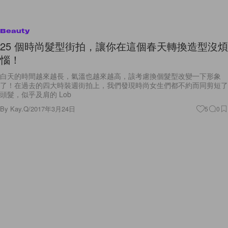
Beauty
25 個時尚髮型街拍，讓你在這個春天轉換造型沒煩
惱！
白天的時間越來越長，氣溫也越來越高，該考慮換個髮型改變一下形象
了！在過去的四大時裝週街拍上，我們發現時尚女生們都不約而同剪短了
頭髮，似乎及肩的 Lob
By
Kay.Q
/
2017年3月24日
5
0