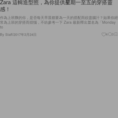
Zara 這輯造型照，為你提供星期一至五的穿搭靈
感！
作為上班族的你，是否每天早晨都要為一天的搭配而絞盡腦汁？如果你經
常為上班的穿搭而煩惱，不紡參考一下 Zara 最新釋出並名為「Monday
to
By
Staff
/
2017年3月24日
4
0