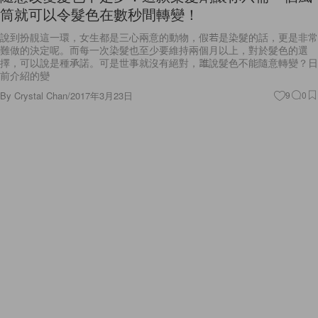
說到扮靚這一環，女生都是三心兩意的動物，假若是染髮的話，更是非常
難做的決定呢。而每一次染髮也至少要維持兩個月以上，對於髮色的選
擇，可以說是種承諾。可是世事就沒有絕對，誰說髮色不能隨意轉變？日
前介紹的變
By
Crystal Chan
/
2017年3月23日
9
0