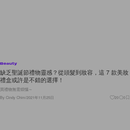
Beauty
缺乏聖誕節禮物靈感？從頭髮到妝容，這 7 款美妝
禮盒或許是不錯的選擇！
買禮物無需煩惱～
By
Cindy Chim
/
2021年11月25日
20
0