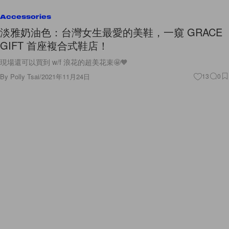
Accessories
淡雅奶油色：台灣女生最愛的美鞋，一窺 GRACE
GIFT 首座複合式鞋店！
現場還可以買到 w/f 浪花的超美花束🤩🧡
By
Polly Tsai
/
2021年11月24日
13
0