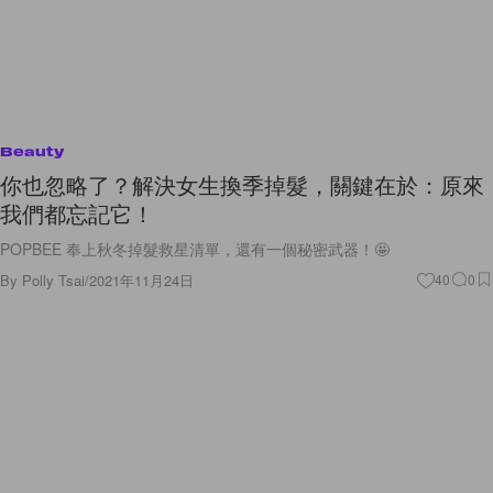
Beauty
你也忽略了？解決女生換季掉髮，關鍵在於：原來
我們都忘記它！
POPBEE 奉上秋冬掉髮救星清單，還有一個秘密武器！🤩
By
Polly Tsai
/
2021年11月24日
40
0