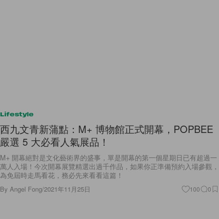
Lifestyle
西九文青新蒲點：M+ 博物館正式開幕，POPBEE
嚴選 5 大必看人氣展品！
M+ 開幕絕對是文化藝術界的盛事，單是開幕的第一個星期日已有超過一
萬人入場！今次開幕展覽精選出過千作品，如果你正準備預約入場參觀，
為免屆時走馬看花，務必先來看看這篇！
By
Angel Fong
/
2021年11月25日
100
0