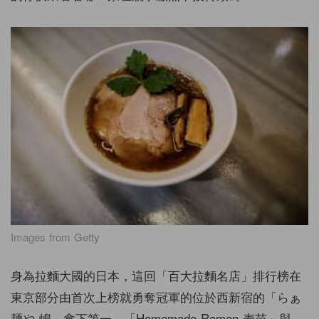
Images from Getty
身為拉麵大國的日本，這回「百大拉麵名店」排行榜在
東京部分由首次上榜就勇奪冠軍的位於西新宿的「らぁ
麺や 嶋」拿下第一，「Homemade Ramen 麦苗」與