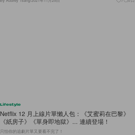
By
Audrey Tsang
/
2021年11月25日
7
0
Lifestyle
Netflix 12 月上線片單懶人包：《艾蜜莉在巴黎》
《紙房子》《單身即地獄》... 連續登場！
只怕你的追劇片單又要看不完了！