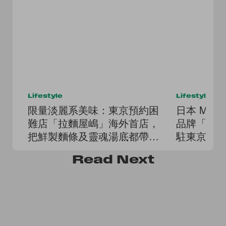
Lifestyle
Lifestyle
限量淡麗系美味：東京預約困
日本 MO
難店「拉麵屋嶋」海外首店，
品牌「MOSH
把鮮製麵條及靈魂湯底都帶來
駐東京銀
香港了
Read
Next