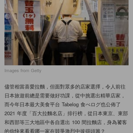
Images from Getty
儘管相當喜愛拉麵，但面對眾多的店家選擇，令人前往
日本旅遊前總是需要做好功課，從中挑選出精華店家，
而今年日本最大美食平台 Tabelog 食べログ也公佈了
2021 年度「百大拉麵名店」排行榜，從日本東京、東部
和西部等三大地區中各自選出 100 間拉麵店，身為饕客
的你快來看看哪一家在競爭激烈中拔得頭籌？