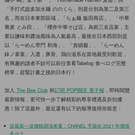
「手打式超多加水麺 ののくら」則是分別為第二及第三
名，而在日本東部區域，「らぁ麺 飯田商店」、「中華
蕎麦 とみ田」、「櫻井中華そば店」為前三名店家，主
要以鹽味和醬油風味為人氣最高，最後在日本西部則是
以「らーめん専門 和海」、「貪瞋癡」、「らーめん
鉢ノ葦葉」入選，豚骨、鶏白湯系在當地最受到歡迎，
有興趣的讀者不妨可以前往查看Tabelog 食べログ完整
榜單，趕緊計畫之後的日本行！
加入
The Bee Club
和
訂閱 POPBEE 電子報
，即時閱覽
最新情報，更可快一步了解精彩的尊享禮遇及折扣優
惠！除了這篇外，最近還有以下的報導值得你留意：
從最新一波價格調漲來看：CHANEL 手袋在 2021 年價值
多少？