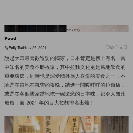
Images from Getty
Food
By
Polly Tsai
/
Nov 26, 2021
82
0
說起大眾最喜歡造訪的國家，日本肯定是榜上有名，當
中知名的美食不勝枚舉，其中拉麵文化更是當地飲食的
重要環節，同時也是深受國外旅人喜愛的美食之一，不
論是在當地在飄雪的夜晚，踏進一間暖呼呼的拉麵店，
或是在各個國家當地吃一碗懷念的日本味，都令人無比
療癒，而 2021 年的百大拉麵排名出爐！