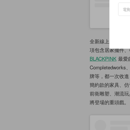
全新線上生活選物
項包含居家擺件、
BLACKPINK
最愛的
Completedwo
牌等，都一次收進
簡約款的家具、仿
前衛雕塑、潮流玩
將登場的重頭戲。