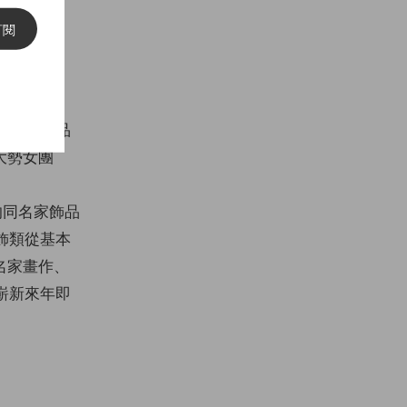
訂閱
風格選物，品
大勢女團
創立的同名家飾品
裝飾類從基本
名家畫作、
在嶄新來年即