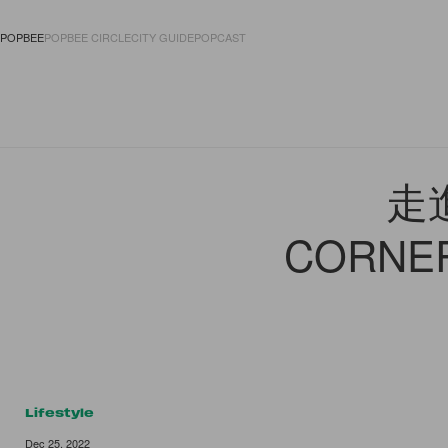
POPBEE
POPBEE CIRCLE
CITY GUIDE
POPCAST
FASHION
ACCES
走
CORNE
Lifestyle
Dec 25, 2022