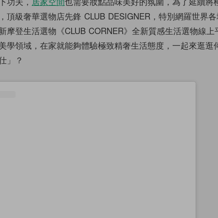
下功夫，
居家空間
也需要妝點品味美好的氛圍，為了延續將
頂級奢華選物店先鋒 CLUB DESIGNER，特別網羅世界
新摩登生活選物《CLUB CORNER》全新質感生活選物線
美學領域，在家就能夠體驗極致精奢生活態度，一起來逛逛
仕」？