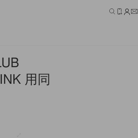
IDEO
CAMPAIGN
UB
INK 用同