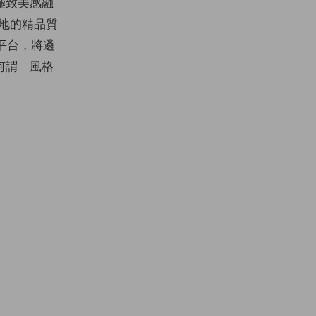
極致美感融
各地的精品質
上平台，將遴
何謂「風格