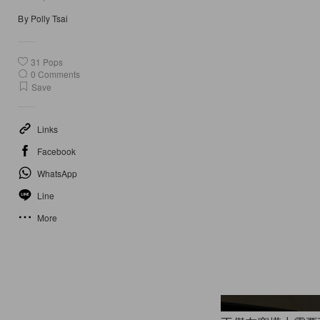
By
Polly Tsai
31
Pops
0
Comments
Save
Links
Facebook
WhatsApp
Line
More