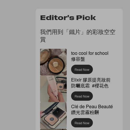
Editor's Pick
我們用到「鐵片」的彩妝空空
賞
too cool for school
修容盤
Read Now
Elixir 膠原提亮妝前
防曬底霜 #櫻花色
Read Now
Clé de Peau Beauté
鑽光雲霧粉餅
Read Now