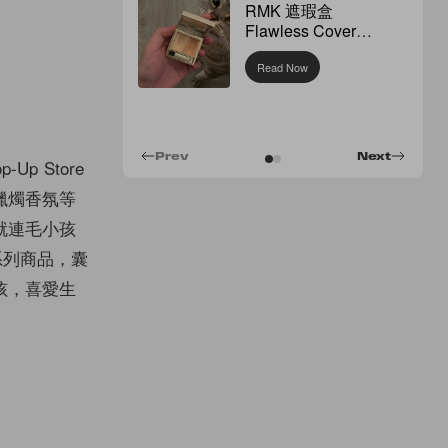
RMK 遮瑕盒
Flawless Cover
Concealer
Read Now
Prev
Next
p Store
蠟燭香氛等
就連毛小孩
系列商品，囊
孩，喜愛生