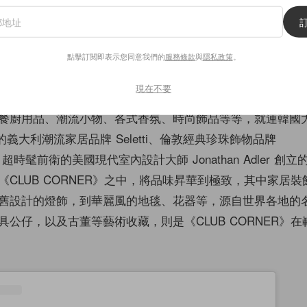
J（@jennierubyjane）分享的貼文
點擊訂閱即表示您同意我們的
服務條款
與
隱私政策
。
現在不要
平台《CLUB CORNER》，嚴選來自世界各地的質感生活
餐廚用品、潮流小物、各式香氛、時尚飾品等等，就連韓國
義大利潮流家居品牌 Seletti、倫敦經典珍珠飾物品牌
rks、超時髦前衛的美國現代室內設計大師 Jonathan Adler 
《CLUB CORNER》之中，將品味昇華到極致，其中家居
舊設計的燈飾，到華麗風的地毯、花器等，源自世界各地的
具公仔，以及古董等藝術收藏，則是《CLUB CORNER》