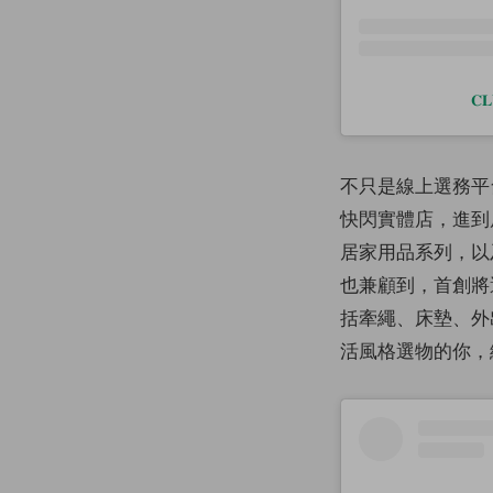
𝐂
不只是線上選務平台，
快閃實體店，進到
居家用品系列，以
也兼顧到，首創將
括牽繩、床墊、外
活風格選物的你，絕