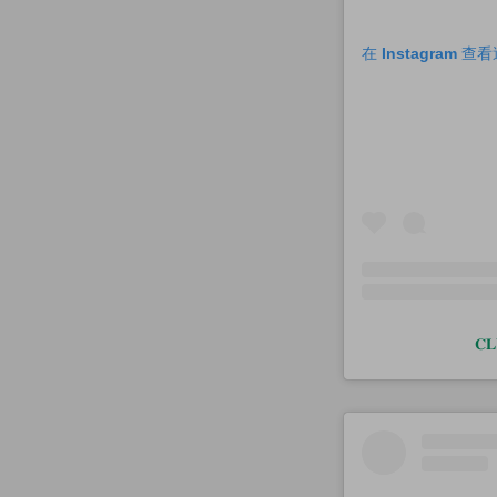
在 Instagram 
𝐂