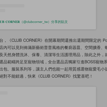
𝐋𝐔𝐁 𝐂𝐎𝐑𝐍𝐄𝐑（@clubcorner_tw）分享的貼文
《CLUB CORNER》在開幕期間還推出還期間限定的 Pop-U
店內可以見到佈滿新藝術普普風格的餐廚器皿、空間擴香、
及天然身體洗沐、保養、清潔等生活護理用品，除此之外，
選品範疇跨足至寵物領域，全台選品店獨家引進BOSS寵物
出包、服裝系列等，讓主人們也能一起用質感選物寵愛毛小
對不能錯過，快來《CLUB CORNER》找驚喜吧！