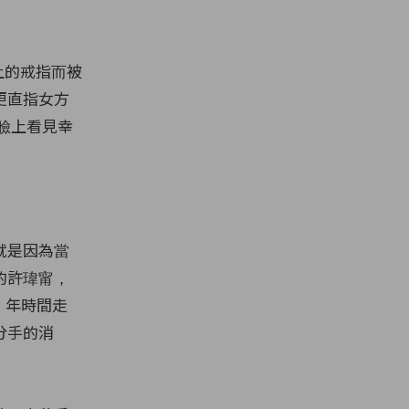
上的戒指而被
更直指女方
臉上看見幸
就是因為當
的許瑋甯，
 年時間走
分手的消