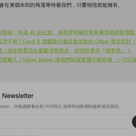
會在某個未知的角落等待著我們，只要相信就能擁有。
孤獨：年過 40 的孔劉、李政宰和蘇志燮有著怎樣的愛情觀
不用？Cardi B 透露為何會跟曾出軌的 Offset 復合和好
樂：這些荷里活女星都沒有男友，卻同樣表示「很享受」！
敵人？Hailey Bieber 讓我們知道愛情不是戰場，一切
ewsletter
sletter，你每週都會收到 POPBEE 獨家時尚新聞和最新潮流資訊。