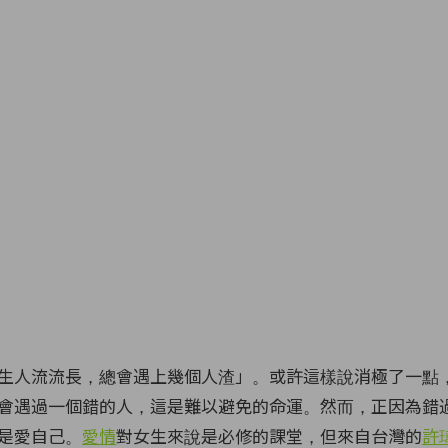
生人流流長，總會遇上幾個人渣」。或許這樣說消極了一點
會遇過一個錯的人，這是難以避免的命運。然而，正因為錯
是愛自己。
愛情
對女生來說是必修的課堂，但來自台灣的
許