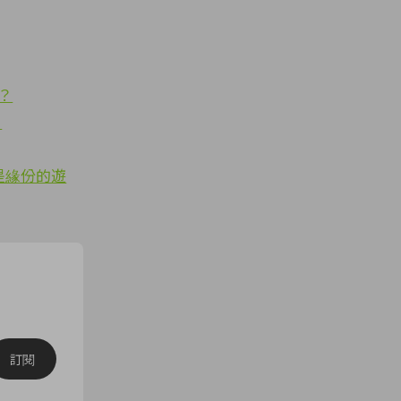
？
！
只是緣份的遊
訂閱