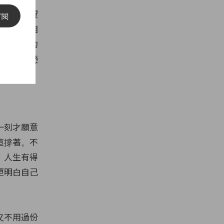
半時，渴望
訂閱
才能有著相
可以知道的
保持著熱戀
一刻才願意
直撐著。不
。人生有得
更明白自己
又不用過份