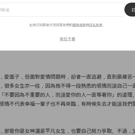
兩人的相處才是關係的重點。許瑋甯曾經說過，在挑選另一
活觀與未來觀都跟自己相同，因為大家對事物的看法一致，
點擊訂閱即表示您同意我們的
服務條款
與
隱私政策
。
續走下去。雖然未知道劉又年是否就是這樣的一個伴侶，但
露對方在北京生活和工作，兩人一個月才會見面一次，卻能
現在不要
對這段感情也相當認真地付出。
們
，愛面子，但面對愛情問題時，卻會一直逃避，直到最痛苦
，很多女生亦一樣，因為捨不得一段熟悉的感情而讓自己一
「不要因為不重要的人，而讓愛你的人一直等著你」的道理
感情不代表幸福一輩子也不再來臨，有時候失去才能讓我們
，那管你是女神還是平凡女生，也要自己努力爭取。不過，