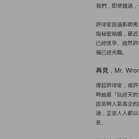
我們，即使錯過，
許瑋甯跟攝影師男
指秘密結婚，最近
已經懷孕。雖然許
福已經光臨。
再見，Mr. Wro
提起許瑋甯，或許
時她是「阮經天的
跟當時人氣高企的
過，正當人人都以
息。