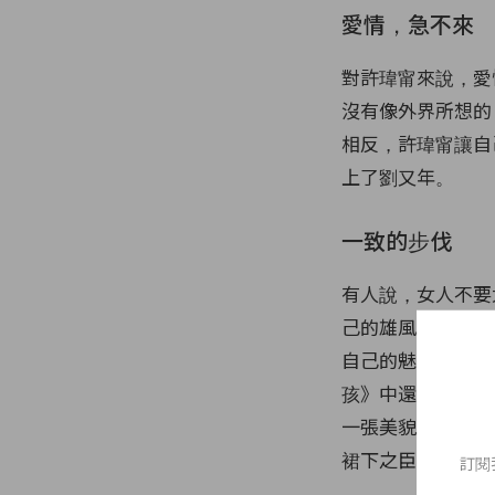
愛情，急不來
對許瑋甯來說，愛
沒有像外界所想的
相反，許瑋甯讓自
上了劉又年。
一致的步伐
有人說，女人不要
己的雄風。不過，
自己的魅力來吸引
孩》中還有著非常
一張美貌，而是真
裙下之臣為她傾倒
訂閱