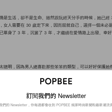
情是生活，卻不是生命。雖然跟阮經天分手的時候，她已經 3
，女人需要在 30 歲定下來，因而屈就自己，選擇一個未必
己單身了 3 年，沉澱了 3 年，才繼續在愛情路上出發。幸
太聰明，因為男人總喜歡那些笨笨的類型，可以好好保護她
對於獅子座的許瑋甯來說，相比起當一個愚笨聽話的花瓶，
對方。許瑋甯近年一直醉心電影工作，角色一個接一個，在
亮眼的表現，讓人印象深刻。許瑋甯的努力讓我們知道，她
訂閱我們的 Newsletter
的擁有著演技才華，而有才華和自信的女生，總是有著懾人
。
我們的 Newsletter，你每週都會收到 POPBEE 獨家時尚新聞和最新潮流