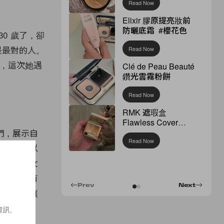
Read Now
Elixir 膠原提亮妝前
防曬底霜 #櫻花色
0 歲了，卻
是最對的人。
Read Now
好，這次她遇
Clé de Peau Beauté
鑽光雲霧粉餅
Read Now
RMK 遮瑕盒
Flawless Cover
Concealer
們，展示自
Read Now
她更渴望以
《紅衣小女
並不是只有
Prev
Next
的魅力，讓
資訊。