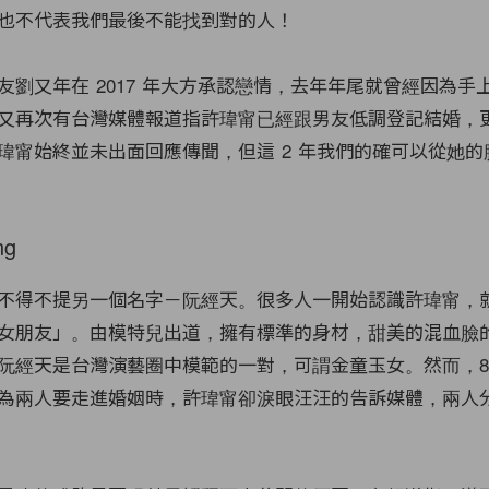
也不代表我們最後不能找到對的人！
友劉又年在 2017 年大方承認戀情，去年年尾就曾經因為手
又再次有台灣媒體報道指許瑋甯已經跟男友低調登記結婚，
瑋甯始終並未出面回應傳聞，但這 2 年我們的確可以從她的
ng
不得不提另一個名字－阮經天。很多人一開始認識許瑋甯，
女朋友」。由模特兒出道，擁有標準的身材，甜美的混血臉
阮經天是台灣演藝圈中模範的一對，可謂金童玉女。然而，8
為兩人要走進婚姻時，許瑋甯卻淚眼汪汪的告訴媒體，兩人