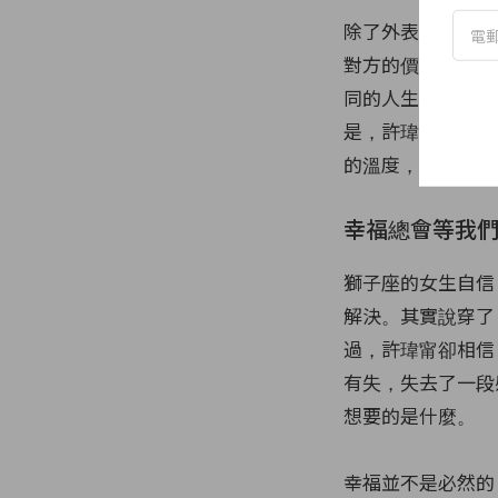
除了外表的吸引，
對方的價值觀、生
同的人生步伐，繼
是，許瑋甯曾經透
的溫度，可見兩人
幸福總會等我
獅子座的女生自信
解決。其實說穿了
過，許瑋甯卻相信
有失，失去了一段
想要的是什麼。
幸福並不是必然的