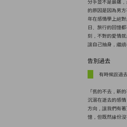
分手並不是最痛，
的原因是因為男方
年在感情學上絕對
日、旅行的回憶都
刻，不對的愛情就
讓自己抽身，繼續
告別過去
有時候跟過
「舊的不去，新的
沉溺在逝去的感情
方向，讓我們有著
憶，但既然緣份沒