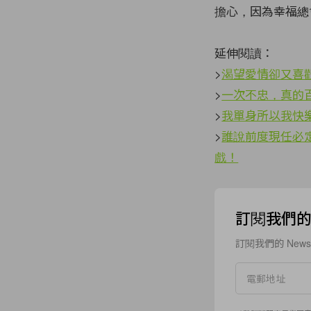
擔心，因為幸福總
延伸閱讀：
>
渴望愛情卻又喜歡
>
一次不忠，真的百次
>
我單身所以我快
>
誰說前度現任必定是
戲！
訂閱我們的 N
訂閱我們的 New