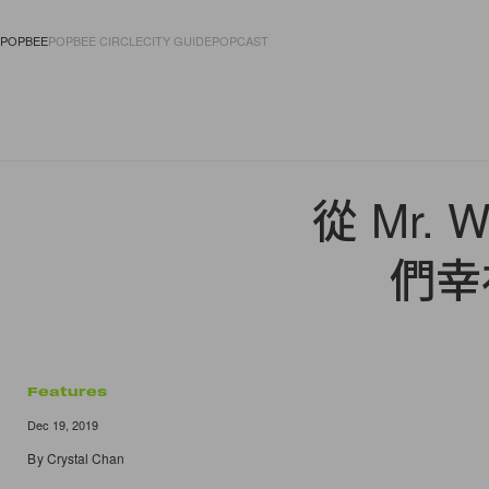
POPBEE
POPBEE CIRCLE
CITY GUIDE
POPCAST
FASHION
ACCES
從 Mr. 
們幸
Features
Dec 19, 2019
By
Crystal Chan