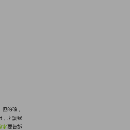
，但的確，
過，才讓我
瑋甯
要告訴