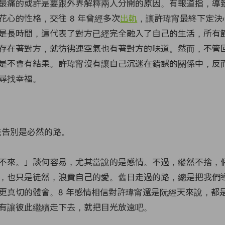
最痛的或許是要跟外界解釋兩人分開的原因。有報道指，導
花心的性格，交往 8 年曾經多次
出軌
，讓許瑋甯最終下定決
是長時間，這代表了對方已經完全融入了自己的生活，所有
存在著對方，就彷彿連空氣也有著對方的味道。然而，不管
是不會有結果。許瑋甯沒有讓自己沉迷在錯誤的關係中，反
尋找幸福。
去告別是必然的路。
不來。」談何容易，尤其當說的是感情。不過，縱然不捨，
，也只是徒然，浪費自己的愛。舊日走過的路，總是把我們
更真切的體會。8 年感情相信對許瑋甯還是阮經天來說，都
有讓彼此繼續走下去，就把目光放遠吧。