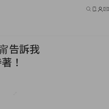
IDEO
CAMPAIGN
，許瑋甯告訴我
待著！