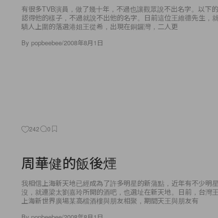
有很多TVB演員，做了幾十年，不過也讓觀眾說不出名字。以下的
認得他的樣子，不過就說不出他的名字。日前這位王維德先生，就
驕人上圍的落選港姐王從希，出現在銅鑼灣，二人更
By
popbeebee
/
2008年8月1日
242
0
周華健的飯後煙
我相信上海新天地已經成為了許多明星的新蒲點，近年有不少明
沒，就連梁太劉嘉玲所開的酒吧，也選址在新天地。日前，台灣
上海新世界廣場某高檔酒樓與朋友相聚，期間天王與朋友有
By
popbeebee
/
2008年8月1日