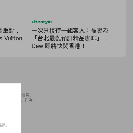
Lifestyle
Lif
畫重點，
一次只接待一組客人：被譽為
2
 Vuitton
「台北最難預訂精品咖啡」，
港
Dew 即將快閃香港！
榜
內地為新專輯造勢。
會上大秀舞技。作為
資訊。