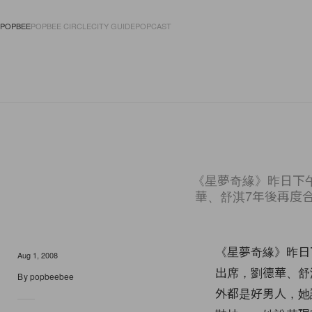
POPBEE
POPBEE CIRCLE
CITY GUIDE
POPCAST
FASHION
ACCES
《星夢奇緣》昨日下
華、舒淇7年後再度
《星夢奇緣》昨日
Aug 1, 2008
出席，劉德華、舒
By
popbeebee
外都是好男人，她