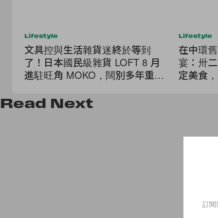
Lifestyle
Lifestyle
文具控與生活雜貨迷終於等到
在中環舊
了！日本國民級雜貨 LOFT 8 月
宴：卅二
進駐旺角 MOKO，闊別多年重返
定美食，
香港！
豔！
Read
Next
訂閱