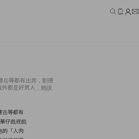
IDEO
CAMPAIGN
建岳等都有出席，劉德
戲外都是好男人，她說
建岳等都有
讚華仔戲裡戲
她的「人肉