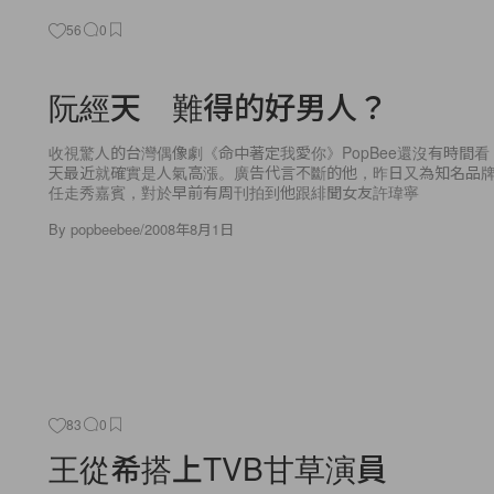
56
0
阮經天 難得的好男人？
收視驚人的台灣偶像劇《命中著定我愛你》PopBee還沒有時間
天最近就確實是人氣高漲。廣告代言不斷的他，昨日又為知名品
任走秀嘉賓，對於早前有周刊拍到他跟緋聞女友許瑋寧
By
popbeebee
/
2008年8月1日
83
0
王從希搭上TVB甘草演員