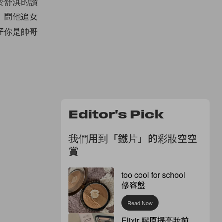
於舒淇的讚
。問他追女
仔你是帥哥
Editor's Pick
我們用到「鐵片」的彩妝空空
賞
too cool for school
修容盤
Read Now
Elixir 膠原提亮妝前