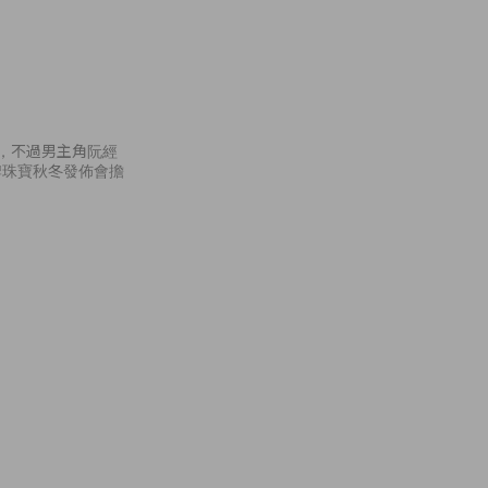
看，不過男主角阮經
牌珠寶秋冬發佈會擔