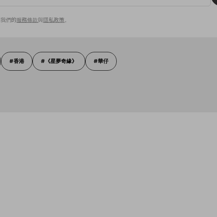
意我們的
服務條款
與
隱私政策
。
香港
《星夢奇緣》
華仔