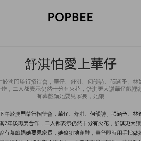
SORIES
BEAUTY
WELLNESS
LIFESTYLE
CELEBRITIES
V
舒淇怕愛上華仔
午於澳門舉行招待會，華仔、舒淇、何韻詩、張涵予、林
合作，二人都表示仍然十分有火花，舒淇更大讚華仔戲裡
有幕戲講她要見家長，她狼
下午於澳門舉行招待會，華仔、舒淇、何韻詩、張涵予、林
淇7年後再度合作，二人都表示仍然十分有火花，舒淇更大
說有幕戲講她要見家長，她狼狽地穿鞋，華仔即時用手指做