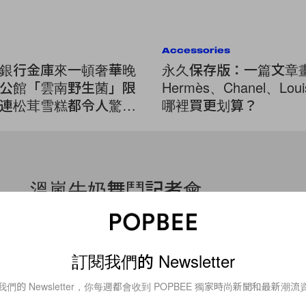
Accessories
銀行金庫來一頓奢華晚
永久保存版：一篇文章
公館「雲南野生菌」限
Hermès、Chanel、Louis
連松茸雪糕都令人驚
哪裡買更划算？
溫嵐牛奶舞鬥記者會
昨日，台灣性感女歌手溫嵐帶著同公司的師弟牛奶，一起出現在
二人把記者會名為“溫舞雙全”，當然舞跳得不錯的二人也不忘在
台灣偶像組合ENERGY的前隊長，單飛的牛奶在暌違
訂閱我們的 Newsletter
By
popbeebee
/
2008年8月1日
我們的 Newsletter，你每週都會收到 POPBEE 獨家時尚新聞和最新潮流