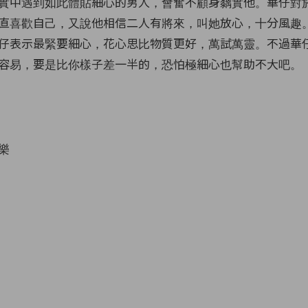
實中遇到如此體貼細心的男人，會奮不顧身黐實他。華仔對
直喜歡自己，又說他相信二人有將來，叫她放心，十分風趣
仔表示最緊要細心，花心思比物質更好，萬試萬靈。不過華
容易，要是比你樣子差一半的，恐怕極細心也幫助不大吧。
樂