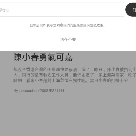
點擊訂閱即表示您同意我們的
服務條款
與
隱私政策
。
62
0
現在不要
陳小春勇氣可嘉
都說全香港台灣的明星都快要移居上海了，昨日，陳小春被拍到
內，同行的還有數名工作人員，他們走進了一家上海菜酒家，吃
離開，看來小春是對上海菜情有獨中吧。當日小春的打扮十分
By
popbeebee
/
2008年8月1日