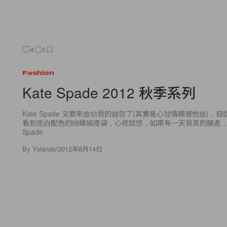
4
0
Fashion
Kate Spade 2012 秋季系列
Kate Spade 又要來搶劫我的錢包了(其實是心甘情願被他搶)，自從
看到黑白配色的蝴蝶結提袋，心裡就想，如果有一天我真的破產，那應
Spade
By
Yolanda
/
2012年8月14日