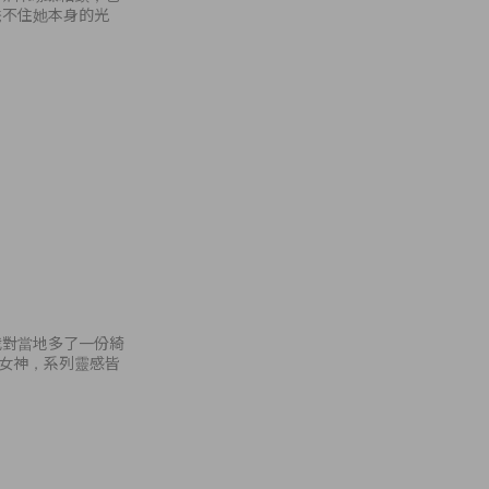
掩不住她本身的光
我對當地多了一份綺
的女神，系列靈感皆