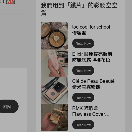
！[
via
]
我們用到「鐵片」的彩妝空空
賞
too cool for school
修容盤
Read Now
Elixir 膠原提亮妝前
防曬底霜 #櫻花色
Read Now
Clé de Peau Beauté
鑽光雲霧粉餅
Read Now
訂閱
RMK 遮瑕盒
Flawless Cover
Concealer
Read Now