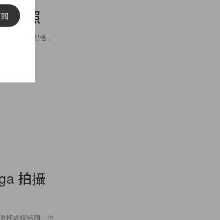
冬廣告硬照
訂閱
 的演繹下非常型格，
ost
ga 拍攝
肉咖啡杯蝴蝶結頭，也