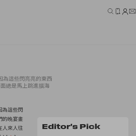
IDEO
CAMPAIGN
因為這些閃亮亮的東西
畫面總是馬上跳進腦海
因為這些閃
們的晚宴畫
Editor's Pick
在人來人往