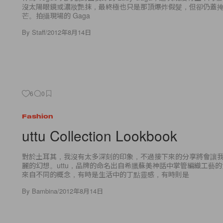
沒太陽眼鏡或濃妝艷抹，最終極也只是那頂爆炸假髮，但卻仍蓋
芒。拍攝現場的 Gaga
By
Staff
/
2012年8月14日
6
0
Fashion
uttu Collection Lookbook
對於土耳其，我沒有太多深刻的印象，不過接下來的分享將會讓
麗的幻想。uttu，品牌的命名出自希臘蘇美神話中掌管編織工藝
來自不同的概念，有時是生活中的丁點靈感，有時則是
By
Bambina
/
2012年8月14日