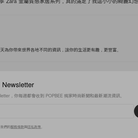
秋季
Zara 金屬質感家居系列，真的滿足了我這小小的綺麗幻想
f
每天為你帶來世界各地不同的資訊，讓你的生活更有趣，更豐富。
ewsletter
sletter，你每週都會收到 POPBEE 獨家時尚新聞和最新潮流資訊。
意我們的
服務條款
與
隱私政策
。