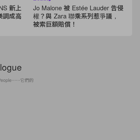
NS 新上
Jo Malone 被 Estée Lauder 告侵
優
樂調成高
權？與 Zara 聯乘系列惹爭議，
2
被索巨額賠償！
金
alogue
People⋯⋯它們的