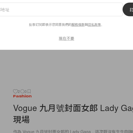
Kate Moss 為 Liu Jo 拍攝秋
這輯廣告硬照帶點中性美，牛仔褲是重點 item，在 Kate Moss
點擊訂閱即表示您同意我們的
服務條款
與
隱私政策
。
加上針織、絨面等柔軟材質上衣，增加了女性的嬌媚。Kate 擺的 p
By
Staff
/
2012年8月14日
現在不要
2
0
Fashion
Vogue 九月號封面女郎 Lady Ga
現場
作為 Vogue 九月號封面女郎的 Lady Gaga，這次既沒有生牛