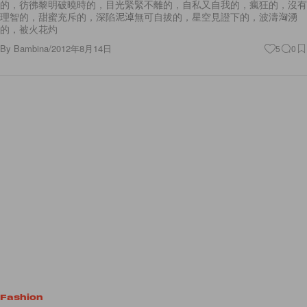
的，彷彿黎明破曉時的，目光緊緊不離的，自私又自我的，瘋狂的，沒有
理智的，甜蜜充斥的，深陷泥淖無可自拔的，星空見證下的，波濤洶湧
的，被火花灼
By
Bambina
/
2012年8月14日
5
0
Fashion