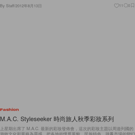
By
Staff
/
2012年8月13日
11
0
Fashion
M.A.C. Styleseeker 時尚旅人秋季彩妝系列
上星期出席了 M.A.C. 最新的彩妝發佈會，這次的彩妝主題以周遊列國的
遊牧文化和風格為靈感，把各地的懷舊風貌、民族特色、跳蚤市場的變幻