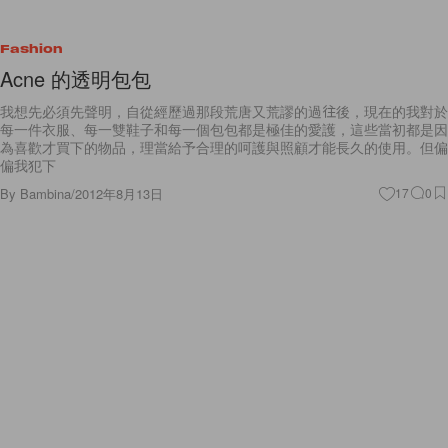
Fashion
Acne 的透明包包
我想先必須先聲明，自從經歷過那段荒唐又荒謬的過往後，現在的我對於
每一件衣服、每一雙鞋子和每一個包包都是極佳的愛護，這些當初都是因
為喜歡才買下的物品，理當給予合理的呵護與照顧才能長久的使用。但偏
偏我犯下
By
Bambina
/
2012年8月13日
17
0