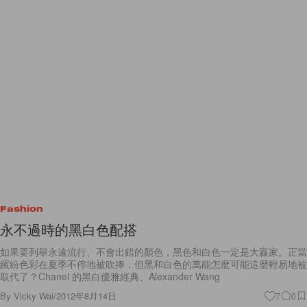
Fashion
永不過時的黑白色配搭
如果要列舉永遠流行、不會出錯的顏色，黑色和白色一定是大贏家。正當
繽紛色彩在夏季不停地被吹捧，但黑和白色的萬能怎麼可能這麼輕易地被
取代了？Chanel 的黑白優雅經典、Alexander Wang
By
Vicky Wai
/
2012年8月14日
7
0