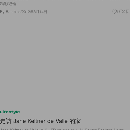
精彩絕倫
By
Bambina
/
2012年8月14日
1
0
Lifestyle
走訪 Jane Keltner de Valle 的家
Jane Keltner de Valle 身為《Teen Vogue 》的 Senior Fashion News