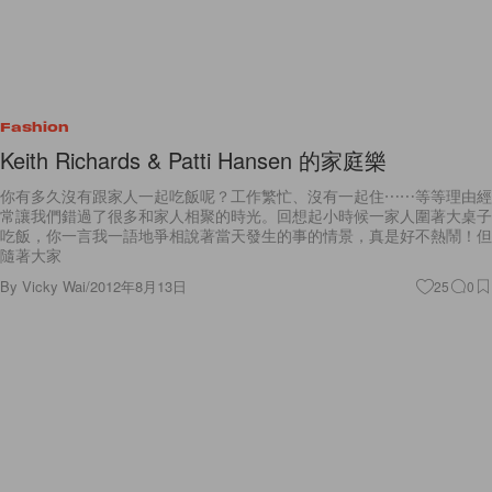
Fashion
Keith Richards & Patti Hansen 的家庭樂
你有多久沒有跟家人一起吃飯呢？工作繁忙、沒有一起住⋯⋯等等理由經
常讓我們錯過了很多和家人相聚的時光。回想起小時候一家人圍著大桌子
吃飯，你一言我一語地爭相說著當天發生的事的情景，真是好不熱鬧！但
隨著大家
By
Vicky Wai
/
2012年8月13日
25
0