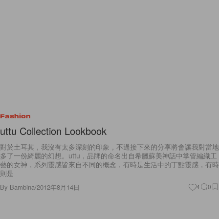
Fashion
uttu Collection Lookbook
對於土耳其，我沒有太多深刻的印象，不過接下來的分享將會讓我對當地
多了一份綺麗的幻想。uttu，品牌的命名出自希臘蘇美神話中掌管編織工
藝的女神，系列靈感皆來自不同的概念，有時是生活中的丁點靈感，有時
則是
By
Bambina
/
2012年8月14日
4
0