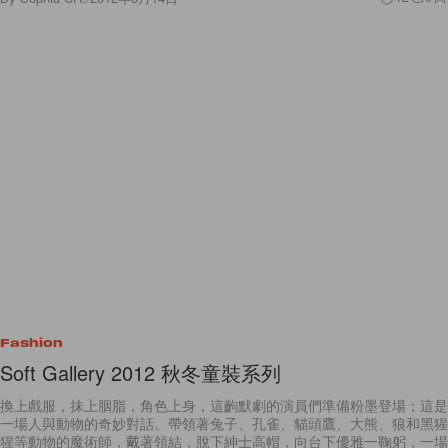
Fashion
Soft Gallery 2012 秋冬童裝系列
換上戲服，抹上胭脂，角色上身，這齣默劇的演員們準備粉墨登場；這是
一場人與動物的奇妙對話。帶領著兔子、孔雀、貓頭鷹、大熊、狼和黑猩
猩等動物的魔術師，戴著領結，脫下紳士高帽，向台下優雅一鞠躬，一場