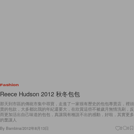
Fashion
Reece Hudson 2012 秋冬包包
那天到市區的傳統市集中尋寶，走進了一家很有歷史的包包專賣店，裡頭
賣的包款，大多都比我的年紀還要大，在欣賞這些不被歲月無情洗刷，反
而更加活出自己味道的包包，真讓我有種說不出的感動，好啦，其實更多
的昰讓人
By
Bambina
/
2012年8月13日
2
0