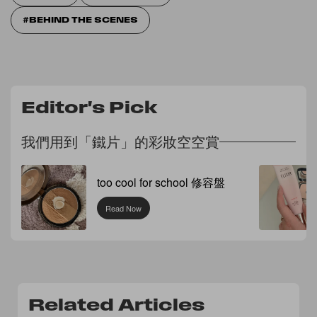
BEHIND THE SCENES
Editor's Pick
我們用到「鐵片」的彩妝空空賞
too cool for school 修容盤
Read Now
Related Articles