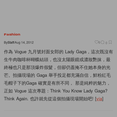
Fashion
By
Staff
/
Aug 14, 2012
6
0
作為 Vogue 九月號封面女郎的 Lady Gaga，這次既沒有
生牛肉咖啡杯蝴蝶結頭，也沒太陽眼鏡或濃妝艷抹，最
終極也只是那頂爆炸假髮，
但卻仍蓋掩不住她本身的光
芒。拍攝現場的 Gaga 舉手投足都充滿自信，
鮮粉紅毛
毛帽子下的Gaga 確實是有所不同， 那是純粹的魅力，
正如 Vogue 這次專題：Think You Know Lady Gaga?
Think Again. 也許就先從這個拍攝現場開始吧! [
via
]