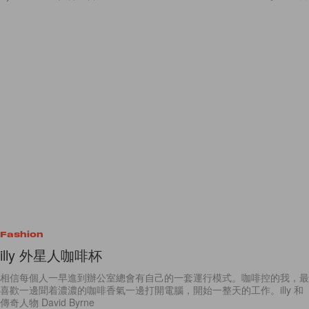
Fashion
illy 外星人咖啡杯
相信每個人一早進到辦公室總會有自己的一套運行模式。咖啡控的我，最
喜歡一邊聞着濃濃的咖啡香氣一邊打開電腦，開始一整天的工作。illy 和
傳奇人物 David Byrne