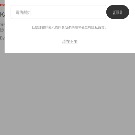
Fashion
訂閱
Kate Bosworth's "Seoul"
先後跟著 Kate Bosworth 到過墨西哥與摩洛哥等地體驗一場又一場的冒
點擊訂閱即表示您同意我們的
服務條款
與
隱私政策
。
險之旅，在最新一期為 JewelMint
By
Bambina
/
2012年8月13日
3
0
現在不要