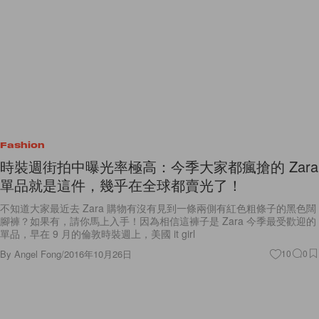
Fashion
時裝週街拍中曝光率極高：今季大家都瘋搶的 Zara
單品就是這件，幾乎在全球都賣光了！
不知道大家最近去 Zara 購物有沒有見到一條兩側有紅色粗條子的黑色闊
腳褲？如果有，請你馬上入手！因為相信這褲子是 Zara 今季最受歡迎的
單品，早在 9 月的倫敦時裝週上，美國 it girl
By
Angel Fong
/
2016年10月26日
10
0