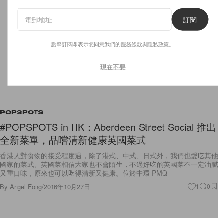
訂閱
點擊訂閱即表示您同意我們的
服務條款
與
隱私政策
。
現在不要
POPSPOTS
#POPSPOTS in HK：Aberdeen Street Social 推出
全新菜單，品嚐清新健康英國菜式
香港人對食物的接受程度過，除了港式、中式、日式外，我們也愛吃其他
國家的菜式。英國菜相信大家也不會陌生，不過好吃的英國菜不一定油膩
又重口味，原來也可以吃得清新又健康。位於中環 PMQ
By
Angel Fong
/
2016年10月27日
1
0