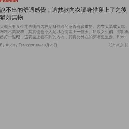
Fashion
說不出的舒適感覺！這數款內衣讓身體穿上了之後
猶如無物
大概只有女生才會明白內衣貼身舒適的感覺有多重要。內衣太緊或太鬆、
布料不夠親膚，其實也會令人足以心情差上一整天。所以女生們，都對自
己好一點吧，這表面上看不到的內衣，其實比外在的穿著更重要。Free
By
Audrey Tsang
/
2016年10月26日
19
0