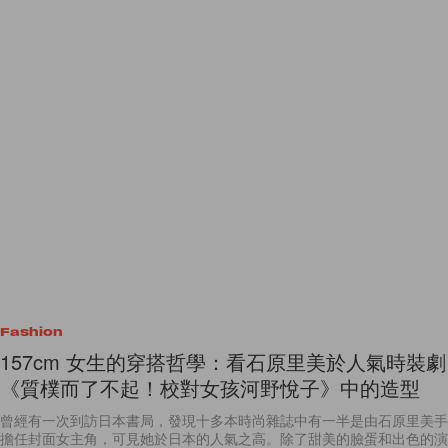
Fashion
157cm 女生的穿搭哲學：看石原里美於人氣時裝劇
《質樸而了不起！校對女孩河野悅子》中的造型
曾經有一次到訪日本書局，發現十多本時尚雜誌中有一半是由石原里美手
擔任封面女主角，可見她於日本的人氣之高。除了甜美的臉蛋和出色的演