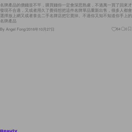
名牌產品的價錢並不平，購買錢你一定會深思熟慮，不過萬一買了回來才
發現不合適，又或者用久了覺得想把這件名牌單品重新出售，很多人都會
選擇放上網又或者拿去二手名牌店把它賣掉。不過你又知不知道你手上的
名牌產品
By
Angel Fong
/
2016年10月27日
64
0
Beauty