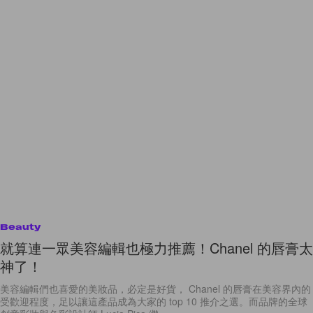
Beauty
就算連一眾美容編輯也極力推薦！Chanel 的唇膏太
神了！
美容編輯們也喜愛的美妝品，必定是好貨， Chanel 的唇膏在美容界內的
受歡迎程度，足以讓這產品成為大家的 top 10 推介之選。而品牌的全球