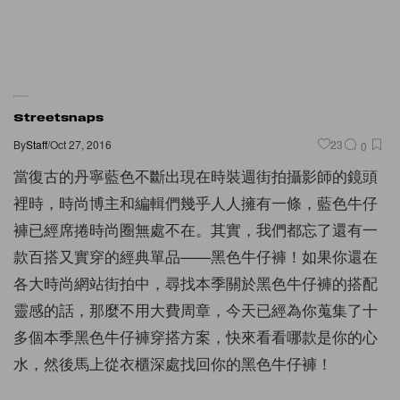
Streetsnaps
By
Staff
/
Oct 27, 2016
23
0
當復古的丹寧藍色不斷出現在時裝週街拍攝影師的鏡頭
裡時，時尚博主和編輯們幾乎人人擁有一條，藍色牛仔
褲已經席捲時尚圈無處不在。其實，我們都忘了還有一
款百搭又實穿的經典單品——黑色牛仔褲！如果你還在
各大時尚網站街拍中，尋找本季關於黑色牛仔褲的搭配
靈感的話，那麼不用大費周章，今天已經為你蒐集了十
多個本季黑色牛仔褲穿搭方案，快來看看哪款是你的心
水，然後馬上從衣櫃深處找回你的黑色牛仔褲！