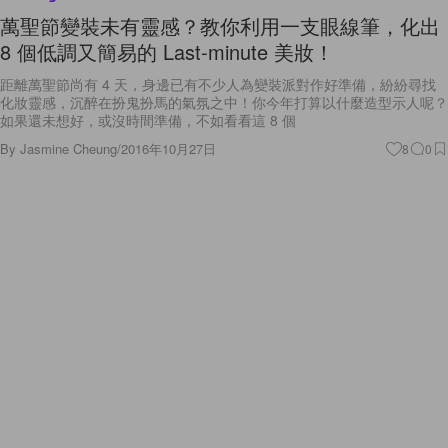
萬聖節變裝未有靈感？教你利用一支眼線筆，化出
8 個低調又簡易的 Last-minute 美妝！
距離萬聖節尚有 4 天，身邊已有不少人為變裝派對作好準備，紛紛尋找
化妝靈感，沉醉在扮鬼扮馬的氣氛之中！你今年打算以什麼造型示人呢？
如果還未想好，或沒時間準備，不如看看這 8 個
By
Jasmine Cheung
/
2016年10月27日
8
0