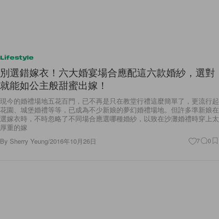
Lifestyle
別選錯嫁衣！六大婚宴場合應配這六款婚紗，選對
就能如公主般甜蜜出嫁！
現今的婚禮場地五花百門，已不再是只在教堂行禮這麼簡單了，更流行起
花園、城堡婚禮等等，已成為不少新娘的夢幻婚禮場地。但許多準新娘在
選嫁衣時，不時忽略了不同場合應選哪種婚紗，以致在沙灘婚禮時穿上太
厚重的嫁
By
Sherry Yeung
/
2016年10月26日
7
0