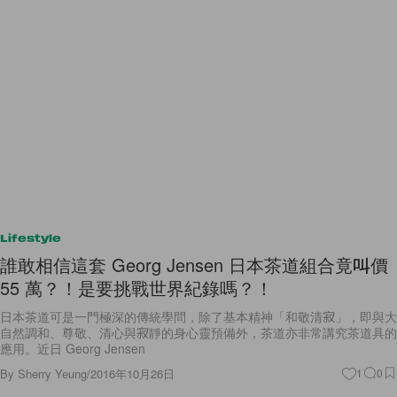
Lifestyle
誰敢相信這套 Georg Jensen 日本茶道組合竟叫價
55 萬？！是要挑戰世界紀錄嗎？！
日本茶道可是一門極深的傳統學問，除了基本精神「和敬清寂」，即與大
自然調和、尊敬、清心與寂靜的身心靈預備外，茶道亦非常講究茶道具的
應用。近日 Georg Jensen
By
Sherry Yeung
/
2016年10月26日
1
0