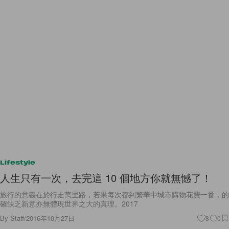
Lifestyle
人生只有一次，去完這 10 個地方你就無憾了！
旅行的意義在於行走萬里路，若果每次都到繁華中城市購物花費一番，的
確缺乏新意亦無體現世界之大的真理。2017
By
Staff
/
2016年10月27日
8
0