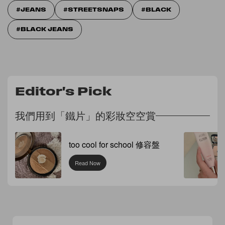
JEANS
STREETSNAPS
BLACK
BLACK JEANS
Editor's Pick
我們用到「鐵片」的彩妝空空賞
too cool for school 修容盤
Read Now