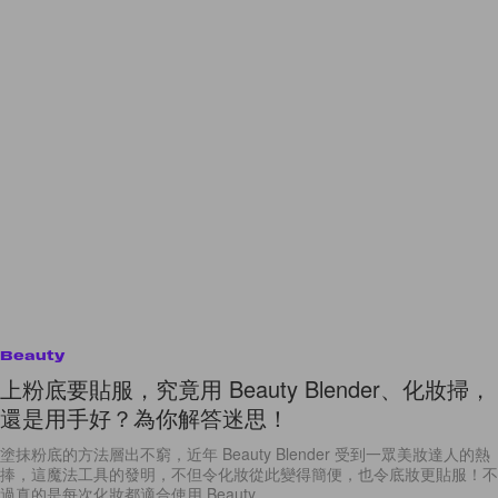
Beauty
上粉底要貼服，究竟用 Beauty Blender、化妝掃，
還是用手好？為你解答迷思！
塗抹粉底的方法層出不窮，近年 Beauty Blender 受到一眾美妝達人的熱
捧，這魔法工具的發明，不但令化妝從此變得簡便，也令底妝更貼服！不
過真的是每次化妝都適合使用 Beauty