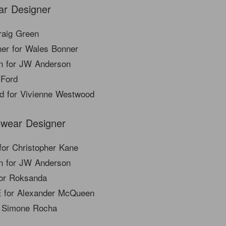
ar Designer
raig Green
er for Wales Bonner
n for JW Anderson
 Ford
d for Vivienne Westwood
swear Designer
for Christopher Kane
n for JW Anderson
for Roksanda
 for Alexander McQueen
r Simone Rocha