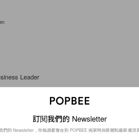
en
usiness Leader
Comme des Garçons & Dover Street Market
 for Burberry
or Vetements
訂閱我們的 Newsletter
r Gucci
Valentino
我們的 Newsletter，你每週都會收到 POPBEE 獨家時尚新聞和最新潮流