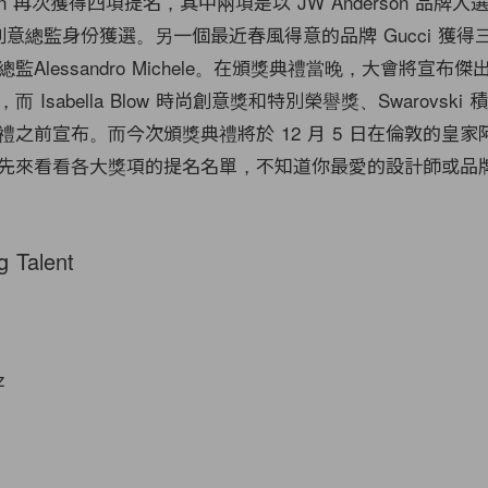
derson 再次獲得四項提名，其中兩項是以 JW Anderson 品
 的創意總監身份獲選。另一個最近春風得意的品牌 Gucci 獲
Alessandro Michele。在頒獎典禮當晚，大會將宣布
 Isabella Blow 時尚創意獎和特別榮譽獎、Swarovski
禮之前宣布。而今次頒獎典禮將於 12 月 5 日在倫敦的皇家
先來看看各大獎項的提名名單，不知道你最愛的設計師或品
g Talent
z