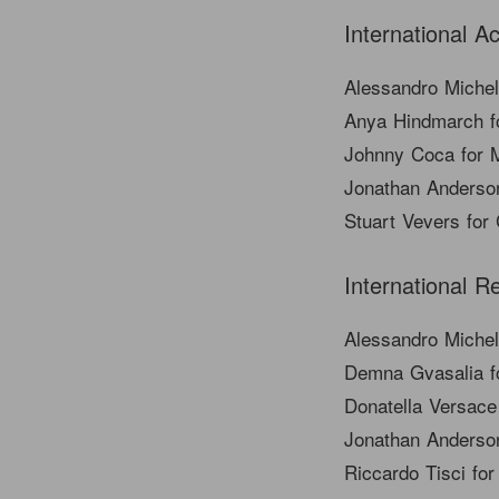
International A
Alessandro Michel
Anya Hindmarch f
Johnny Coca for 
Jonathan Anderso
Stuart Vevers for
International 
Alessandro Michel
Demna Gvasalia f
Donatella Versace
Jonathan Anderso
Riccardo Tisci fo