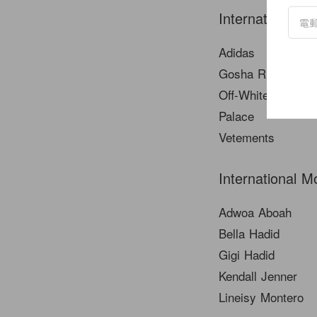
International 
Adidas
Gosha Rubchinski
Off-White
Palace
Vetements
International M
Adwoa Aboah
Bella Hadid
Gigi Hadid
Kendall Jenner
Lineisy Montero