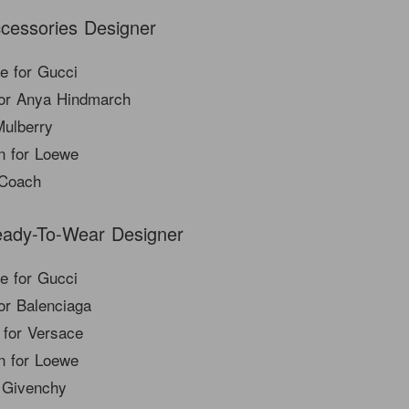
ccessories Designer
e for Gucci
or Anya Hindmarch
Mulberry
n for Loewe
 Coach
Ready-To-Wear Designer
e for Gucci
or Balenciaga
 for Versace
n for Loewe
r Givenchy