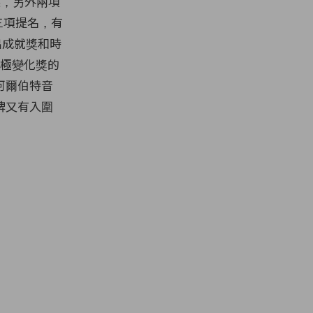
牌入選，另外兩項
得三項提名，有
傑出成就獎和時
 積極變化獎的
阿爾伯特音
牌又有入圍