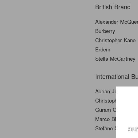
British Brand
Alexander McQue
Burberry
Christopher Kane
Erdem
Stella McCartney
International B
Adrian Joffe for 
Christopher Bailey
Guram Gvasalia f
Marco Bizzarri fo
Stefano Sassi for 
訂閱