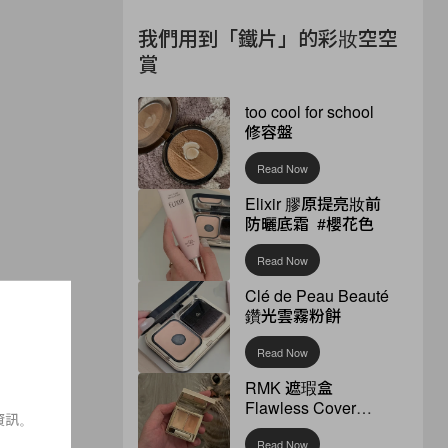
我們用到「鐵片」的彩妝空空
賞
too cool for school
修容盤
Read Now
Elixir 膠原提亮妝前
防曬底霜 #櫻花色
Read Now
Clé de Peau Beauté
鑽光雲霧粉餅
Read Now
RMK 遮瑕盒
Flawless Cover
資訊。
Concealer
Read Now