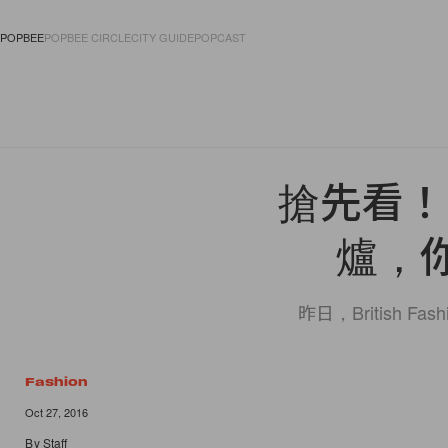
POPBEE
POPBEE CIRCLE
CITY GUIDE
POPCAST
FASHION
ACCES
搶先看！
爐，
昨日，British F
Fashion
Oct 27, 2016
By
Staff