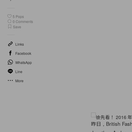
5
Pops
0
Comments
Save
Links
Facebook
WhatsApp
Line
More
昨日，British 