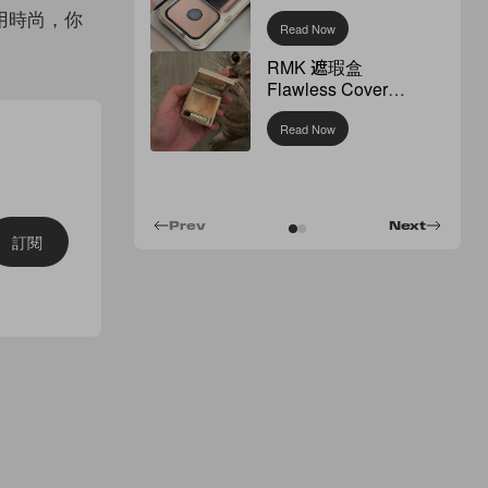
用時尚，你
Read Now
RMK 遮瑕盒
Flawless Cover
Concealer
Read Now
Prev
Next
訂閱