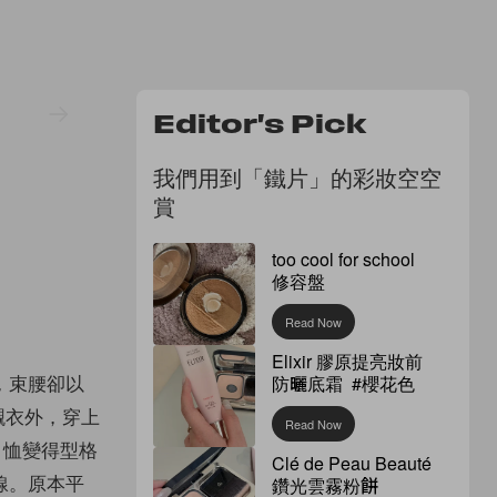
Editor's Pick
我們用到「鐵片」的彩妝空空
賞
too cool for school
修容盤
Read Now
Elixir 膠原提亮妝前
，束腰卻以
防曬底霜 #櫻花色
紋襯衣外，穿上
Read Now
T 恤變得型格
Clé de Peau Beauté
線。原本平
鑽光雲霧粉餅