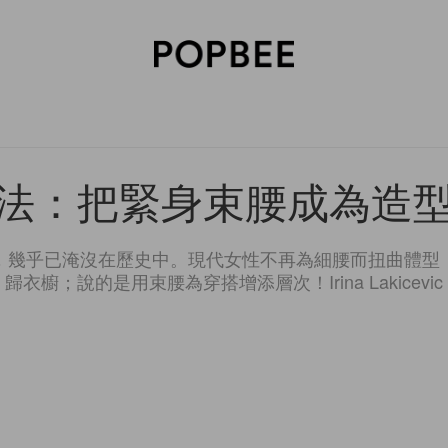
SORIES
BEAUTY
WELLNESS
LIFESTYLE
CELEBRITIES
V
法：把緊身束腰成為造
，幾乎已淹沒在歷史中。現代女性不再為細腰而扭曲體型
歸衣櫥；說的是用束腰為穿搭增添層次！Irina Lakicevic