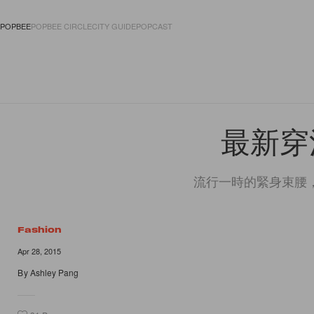
POPBEE
POPBEE CIRCLE
CITY GUIDE
POPCAST
FASHION
ACCES
最新穿
流行一時的緊身束腰
Fashion
Apr 28, 2015
By
Ashley Pang