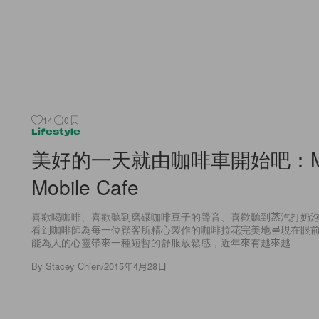
14
0
Lifestyle
美好的一天就由咖啡車開始吧：Mac
Mobile Cafe
喜歡喝咖啡、喜歡聽到磨碾咖啡豆子的聲音、喜歡聽到蒸汽打奶
看到咖啡師為每一位顧客所精心製作的咖啡拉花完美地呈現在眼
能為人的心靈帶來一種短暫的舒服放鬆感，近年來有越來越
By
Stacey Chien
/
2015年4月28日