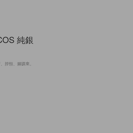
OS 純銀
臂、脖頸、腳踝來。