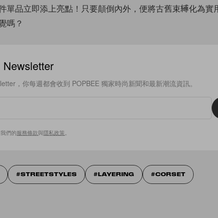
件單品立即添上亮點！只要顛倒內外，便將古舊束縛化為實
覺嗎？
ewsletter
sletter，你每週都會收到 POPBEE 獨家時尚新聞和最新潮流資訊。
意我們的
服務條款
與
隱私政策
。
STREETSTYLES
LAYERING
CORSET