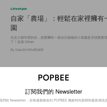
Lifestyle
自家「農場」：輕鬆在家裡擁有
園
住在大都市裡的你，想要擁有一座自己栽種的小菜園是否很難實
了！這個 Urban
By
Cala
/
2015年4月28日
54
0
訂閱我們的 Newsletter
Lifestyle
我們的 Newsletter，你每週都會收到 POPBEE 獨家時尚新聞和最新潮流
輕鬆暢遊花都好住宿：Generator P