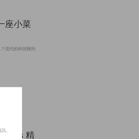
一座小菜
現？現代的科技辦到
資訊。
aris 精