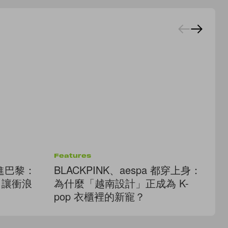
Features
Fe
浪搬進巴黎：
BLACKPINK、aespa 都穿上身：
把
秀，讓衝浪
為什麼「越南設計」正成為 K-
2
pop 衣櫃裡的新寵？
裙