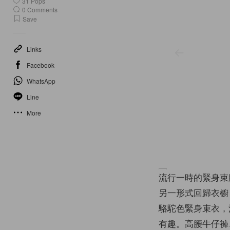
31
Pops
0
Comments
Save
Links
Facebook
WhatsApp
Line
More
流行一時的緊身束
另一形式回歸衣櫥；說
駱駝色緊身束衣，溫
有趣。高腰牛仔褲