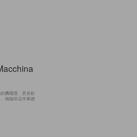
china
泡的轟隆聲、更喜歡
前。喝咖啡這件事總