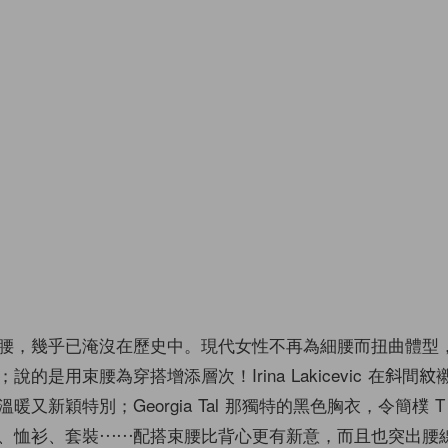
腰，幾乎已淹沒在歷史中。現代女性不再為細腰而扭曲體型
的是用束腰為穿搭增添層次！Irina Lakicevic 在斜間
暖又新穎特別；Georgia Tal 那獨特的黑色胸衣，令簡樸 
、恤衫、套裝⋯⋯配搭束腰比背心更有新意，而且也突出腰