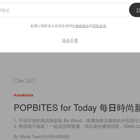
品酒店
巴黎，絕對是每個女孩心中的夢幻旅遊景點之一。暢遊巴黎不一
點擊訂閱即表示您同意我們的
服務條款
與
隱私政策
。
店 Generator
By
Daria Lin
/
2015年4月28日
現在不要
48
0
Fashion
POPBITES for Today 每日時
1. 不得不知的潮流界新寵 Bu Wood，簡潔加復古風格的外型誰不喜歡
2. 情侶裝不俗套！一起走訪時裝週，找出最合襯情侶裝：[Style.com
By
Miulla Tuen
/
2015年4月28日