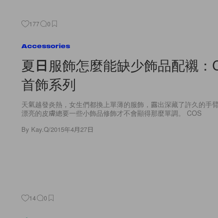
177
0
Accessories
夏日服飾怎麼能缺少飾品配襯：C
首飾系列
天氣越發炎熱，女生們都換上單薄的服飾，露出深藏了許久的手
漂亮的皮膚總要一些小飾品修飾才不會顯得那麼單調。 COS
By
Kay.Q
/
2015年4月27日
14
0