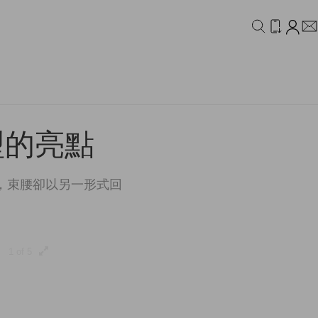
IDEO
CAMPAIGN
型的亮點
，束腰卻以另一形式回
1 of 5