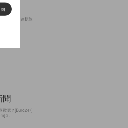
訂閱
定要花大錢，連鎖旅
尚新聞
呢？[Buro247]
] 3.