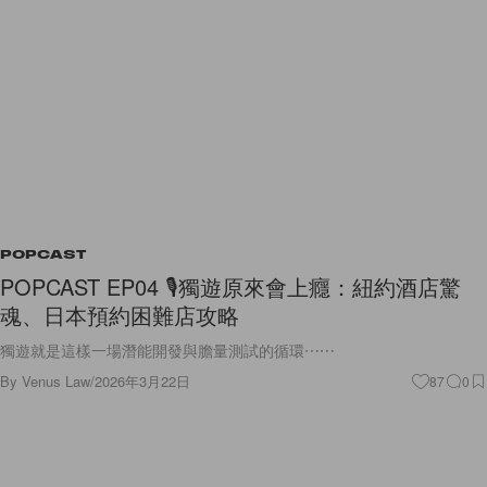
POPCAST
POPCAST EP04 🎙️獨遊原來會上癮：紐約酒店驚
魂、日本預約困難店攻略
獨遊就是這樣一場潛能開發與膽量測試的循環⋯⋯
By
Venus Law
/
2026年3月22日
87
0