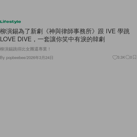
Lifestyle
柳演錫為了新劇《神與律師事務所》跟 IVE 學跳
LOVE DIVE，一套讓你笑中有淚的韓劇
柳演錫跳得比女團還專業！
By
popbeebee
/
2026年3月24日
3.3K
0