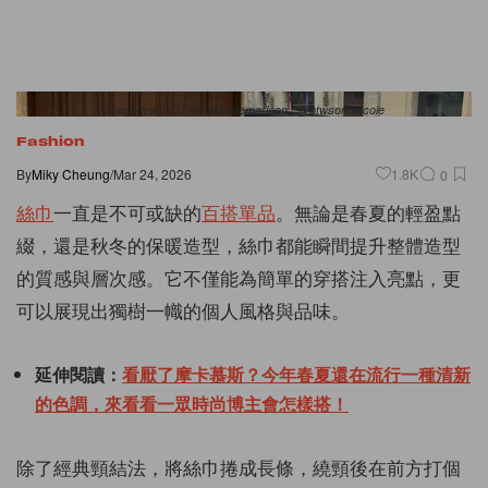
Image from IG/ @madamemarleen , @btwsononicole
Fashion
By
Miky Cheung
/
Mar 24, 2026
1.8K
0
絲巾
一直是不可或缺的
百搭單品
。無論是春夏的輕盈點
綴，還是秋冬的保暖造型，絲巾都能瞬間提升整體造型
的質感與層次感。它不僅能為簡單的穿搭注入亮點，更
可以展現出獨樹一幟的個人風格與品味。
延伸閱讀：
看厭了摩卡慕斯？今年春夏還在流行一種清新
的色調，來看看一眾時尚博主會怎樣搭！
除了經典頸結法，將絲巾捲成長條，繞頸後在前方打個