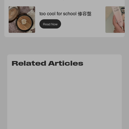
too cool for school 修容盤
Read Now
Related Articles