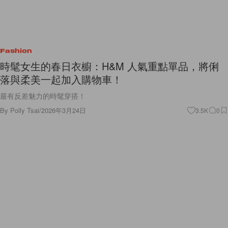
Fashion
時髦女生的春日衣櫥：H&M 人氣重點單品，將俐
落與柔美一起加入購物車！
最有反差魅力的時髦穿搭！
By
Polly Tsai
/
2026年3月24日
3.5K
0