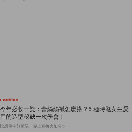
Fashion
今年必收一雙：蕾絲絲襪怎麼搭？5 種時髦女生愛
用的造型秘訣一次學會！
比想像中好駕馭！穿上直接大加分✨