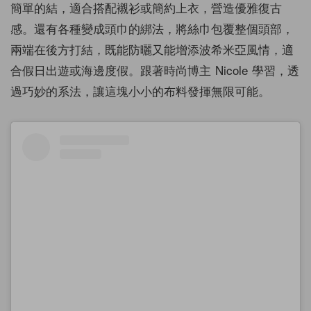
簡單的結，適合搭配襯衫或簡約上衣，營造優雅復古
感。還有各種變成頭巾的綁法，將絲巾包覆整個頭部，
兩端在後方打結，既能防曬又能增添波希米亞風情，適
合假日出遊或海邊度假。跟著時尚博主 Nicole 學習，透
過巧妙的系法，讓這塊小小的布料發揮無限可能。