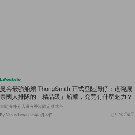
Lifestyle
曼谷最強船麵 ThongSmith 正式登陸灣仔：這碗讓
泰國人排隊的「精品級」船麵，究竟有什麼魅力？
首間海外分店還有香港限定菜式🍜
By
Venus Law
/
2026年3月22日
1.2K
0