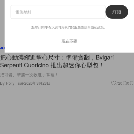
訂閱
點擊訂閱即表示您同意我們的
服務條款
與
隱私政策
。
現在不要
Accessories
把心動濃縮進掌心尺寸：準備賣翻，Bvlgari
Serpenti Cuoricino 推出超迷你心型包！
把可愛、華麗一次收進手掌裡！
By
Polly Tsai
/
2026年3月23日
720
0