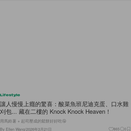
Lifestyle
讓人慢慢上癮的驚喜：酸菜魚班尼迪克蛋、口水雞
刈包... 藏在二樓的 Knock Knock Heaven！
用馬鈴薯 + 起司壓成的鬆餅好好吃🤤
By
Ellen Wang
/
2026年3月21日
865
0