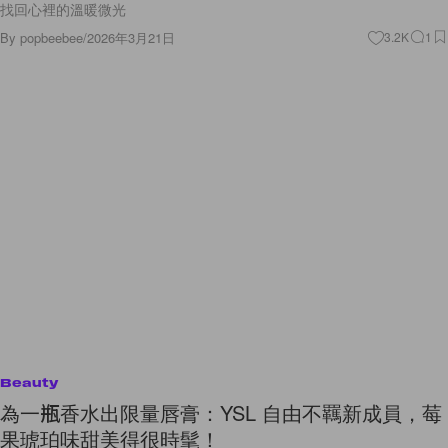
找回心裡的溫暖微光
By
popbeebee
/
2026年3月21日
3.2K
1
Beauty
為一瓶香水出限量唇膏：YSL 自由不羈新成員，莓
果琥珀味甜美得很時髦！