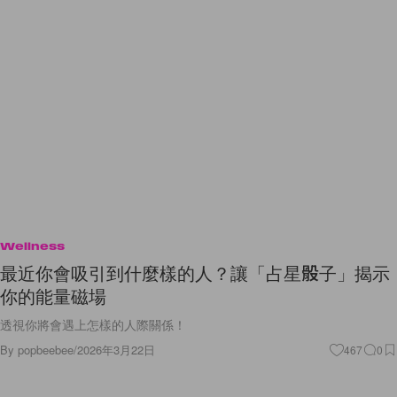
Wellness
最近你會吸引到什麼樣的人？讓「占星骰子」揭示
你的能量磁場
透視你將會遇上怎樣的人際關係！
By
popbeebee
/
2026年3月22日
467
0