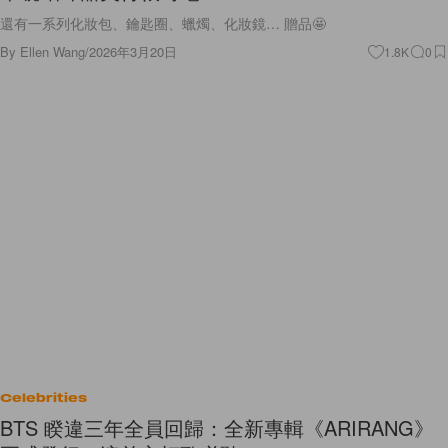
還有一系列化妝包、鑰匙圈、蠟燭、化妝鏡… 贈品🤩
By
Ellen Wang
/
2026年3月20日
1.8K
0
Celebrities
BTS 睽違三年全員回歸：全新專輯《ARIRANG》