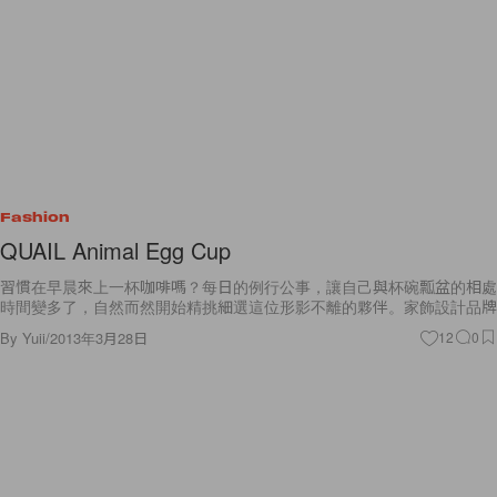
Fashion
QUAIL Animal Egg Cup
習慣在早晨來上一杯咖啡嗎？每日的例行公事，讓自己與杯碗瓢盆的相處
時間變多了，自然而然開始精挑細選這位形影不離的夥伴。家飾設計品牌
By
Yuii
/
2013年3月28日
12
0