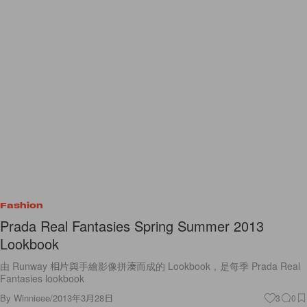
Fashion
Prada Real Fantasies Spring Summer 2013
Lookbook
由 Runway 相片與手繪影像拼湊而成的 Lookbook，是每季 Prada Real
Fantasies lookbook
By
Winnieee
/
2013年3月28日
3
0