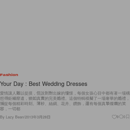
Fashion
Your Day : Best Wedding Dresses
愛情讓人難以捉摸，但說到對出嫁的憧憬，每個女孩心目中都有著一場構
想得鉅細靡遺，猶如真實的完美婚禮。這個特輯模擬了一場奢華的婚禮，
捕捉每個精彩時刻。薄紗、絲綢、花卉、鑽飾，還有每個真摯燦爛的笑
容，一切都
By
Lazy Bean
/
2013年3月28日
9
0