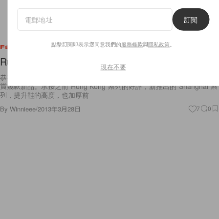
訂閱
點擊訂閱即表示您同意我們的
服務條款
與
隱私政策
。
Fashion
Rupert Sanderson New Collections Preview
現在不要
恭喜 Rupert Sanderson 位於九龍圓方的分店昨日開幕，昨日我也趁機欣
賞幾款新品。承接之前”Hong Kong”系列的好評，新推出的”Shanghai”系
列，提升鞋的高度，也加厚前
By
Winnieee
/
2013年3月28日
7
0