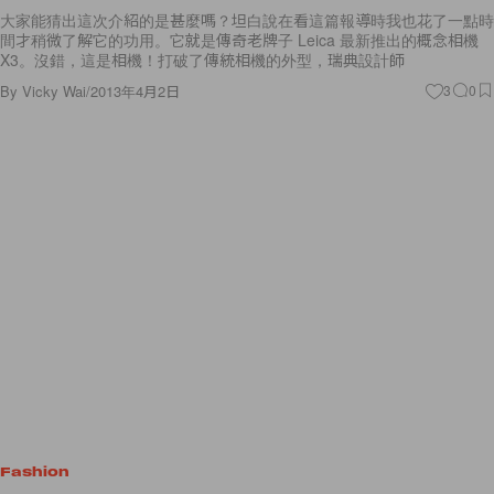
大家能猜出這次介紹的是甚麼嗎？坦白說在看這篇報導時我也花了一點時
間才稍微了解它的功用。它就是傳奇老牌子 Leica 最新推出的概念相機
X3。沒錯，這是相機！打破了傳統相機的外型，瑞典設計師
By
Vicky Wai
/
2013年4月2日
3
0
Fashion