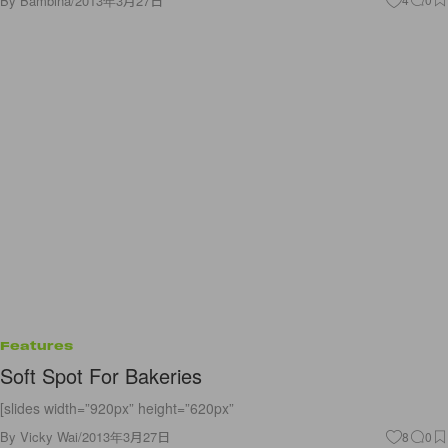
By
Bambina
/
2013年3月27日
Features
Soft Spot For Bakeries
[slides width=”920px” height=”620px”
By
Vicky Wai
/
2013年3月27日
8
0