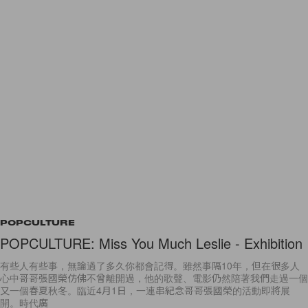
POPCULTURE
POPCULTURE: Miss You Much Leslie - Exhibition
有些人有些事，無論過了多久你都會記得。雖然事隔10年，但在很多人
心中哥哥張國榮仿佛不曾離開過，他的歌聲、電影仍然陪著我們走過一個
又一個春夏秋冬。臨近4月1日，一連串紀念哥哥張國榮的活動即將展
開。時代廣