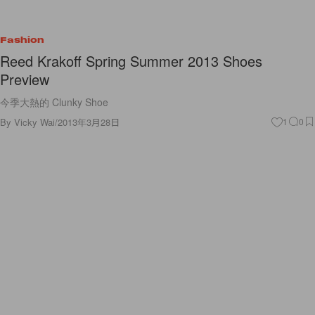
Fashion
Reed Krakoff Spring Summer 2013 Shoes
Preview
今季大熱的 Clunky Shoe
By
Vicky Wai
/
2013年3月28日
1
0