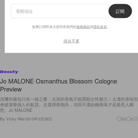
訂閱
點擊訂閱即表示您同意我們的
服務條款
與
隱私政策
。
現在不要
Beauty
Jo MALONE Osmanthus Blossom Cologne
Preview
清雅與庸俗只有一線之差，太淡的香氛不能突顯女性魅力；太濃的香味則
會破壞整個人的氣質。在選擇香氛時，清而不濃的幽香味才是最惹人遐
想。Jo MALONE
By
Vicky Wai
/
2013年3月28日
23
0