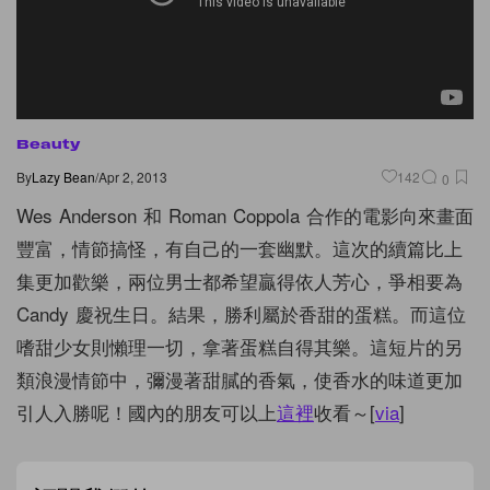
Beauty
By
Lazy Bean
/
Apr 2, 2013
142
0
Wes Anderson 和 Roman Coppola 合作的電影向來畫面
豐富，情節搞怪，有自己的一套幽默。這次的續篇比上
集更加歡樂，兩位男士都希望贏得依人芳心，爭相要為
Candy 慶祝生日。結果，勝利屬於香甜的蛋糕。而這位
嗜甜少女則懶理一切，拿著蛋糕自得其樂。這短片的另
類浪漫情節中，彌漫著甜膩的香氣，使香水的味道更加
引人入勝呢！國內的朋友可以上
這裡
收看～[
via
]