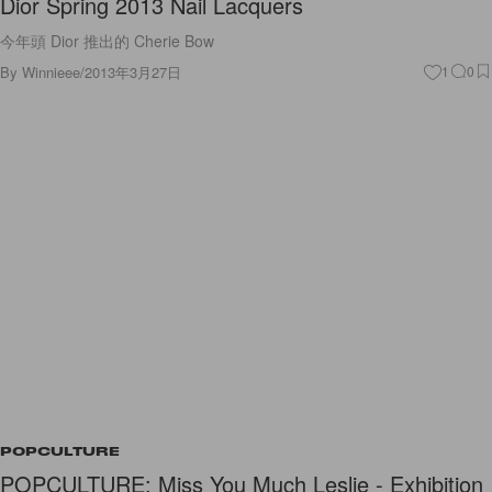
Dior Spring 2013 Nail Lacquers
今年頭 Dior 推出的 Cherie Bow
By
Winnieee
/
2013年3月27日
1
0
POPCULTURE
POPCULTURE: Miss You Much Leslie - Exhibition