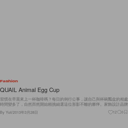
Fashion
QUAIL Animal Egg Cup
習慣在早晨來上一杯咖啡嗎？每日的例行公事，讓自己與杯碗瓢盆的相處
時間變多了，自然而然開始精挑細選這位形影不離的夥伴。家飾設計品牌
By
Yuii
/
2013年3月28日
12
0