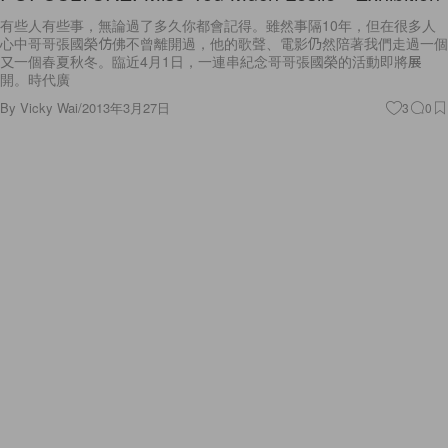
有些人有些事，無論過了多久你都會記得。雖然事隔10年，但在很多人
心中哥哥張國榮仿佛不曾離開過，他的歌聲、電影仍然陪著我們走過一個
又一個春夏秋冬。臨近4月1日，一連串紀念哥哥張國榮的活動即將展
開。時代廣
By
Vicky Wai
/
2013年3月27日
3
0