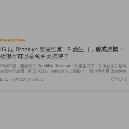
Celebrities
IG 貼 Brooklyn 嬰兒照賀 18 歲生日，碧咸感慨：
你現在可以帶爸爸去酒吧了！
不經不覺，碧咸長子 Brooklyn Beckham 18 歲生日了，作為爸爸的碧咸
當然特別感慨，昨日他就在 Instagram 上張貼了一張他手抱著 Brooklyn
By
Emily.W
/
2017年3月5日
3
0