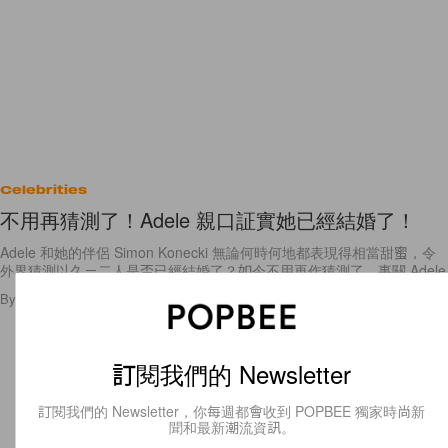
Celebrities
不用再猜測了！Adele 親口証實她已經結婚了！
Adele 和她的伴侶 Simon Konecki 無論何時何地都表現得相當甜蜜，令
外界猜測以久－二人是否已經結婚了？如今不用再作猜測了，事關 Adele
By
Emily.W
/
2017年3月6日
5
0
訂閱我們的 Newsletter
訂閱我們的 Newsletter，你每週都會收到 POPBEE 獨家時尚新
聞和最新潮流資訊。