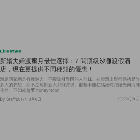
Lifestyle
新婚夫婦渡蜜月最佳選擇：7 間頂級沙灘渡假酒
店，現在更提供不同種類的優惠！
海島國家總是有種魅力，不斷吸引異國的人前往。在沙灘上舉行婚禮是許
多人的夢想，卻不是每對新人都能實現。假若不能在結婚時跟陽光與海灘
作伴，不如就趁著 honeymoon
By
Staff
/
2017年3月6日
22
0