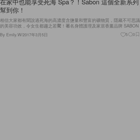
在家中也能享受死海 Spa？！Sabon 這個全新系列
幫到你！
相信大家都有聞說過死海的高濃度含鹽量和豐富的礦物質，隱藏不可思議
的美容功效，令女生都趨之若騖！著名身體護理及家居香薰品牌 SABON
By
Emily.W
/
2017年3月5日
5
0