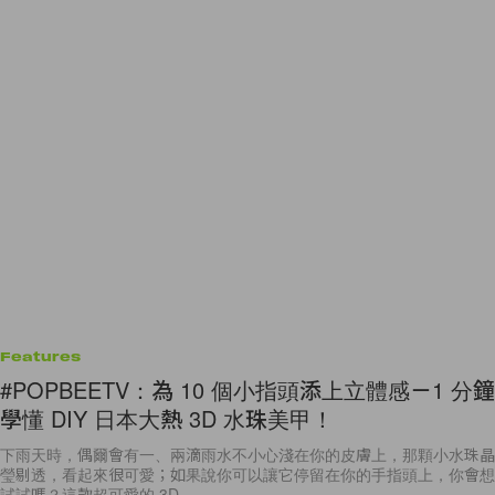
Features
#POPBEETV：為 10 個小指頭添上立體感－1 分鐘
學懂 DIY 日本大熱 3D 水珠美甲！
下雨天時，偶爾會有一、兩滴雨水不小心淺在你的皮膚上，那顆小水珠晶
瑩剔透，看起來很可愛；如果說你可以讓它停留在你的手指頭上，你會想
試試嗎？這款超可愛的 3D