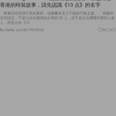
香港的時裝故事，請先認識《13 点》的名字
「其實任何所謂不美的東西，也總會有至少丁點的可取之處。」 再聽到
這句說話，不是出自在矯情的文青的 IG 上，也不是出自惺惺作態的人身
上，而是出自《13
By
Debby Lam
/
2017年3月6日
29
0