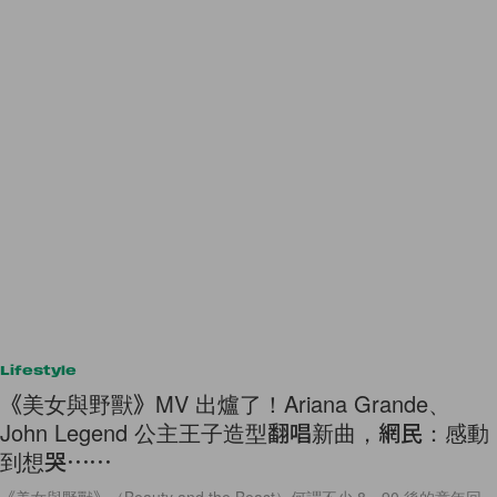
Lifestyle
《美女與野獸》MV 出爐了！Ariana Grande、
John Legend 公主王子造型翻唱新曲，網民：感動
到想哭⋯⋯
《美女與野獸》（Beauty and the Beast）何謂不少 8、90 後的童年回