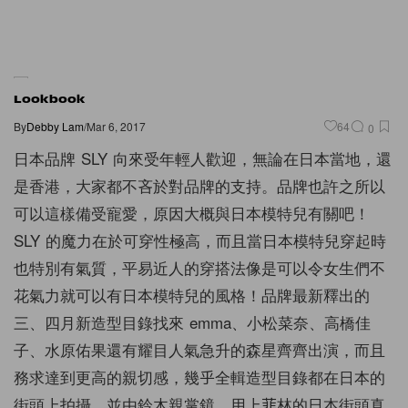
Lookbook
By
Debby Lam
/
Mar 6, 2017
64
0
日本品牌 SLY 向來受年輕人歡迎，無論在日本當地，還
是香港，大家都不吝於對品牌的支持。品牌也許之所以
可以這樣備受寵愛，原因大概與日本模特兒有關吧！
SLY 的魔力在於可穿性極高，而且當日本模特兒穿起時
也特別有氣質，平易近人的穿搭法像是可以令女生們不
花氣力就可以有日本模特兒的風格！品牌最新釋出的
三、四月新造型目錄找來 emma、小松菜奈、高橋佳
子、水原佑果還有耀目人氣急升的森星齊齊出演，而且
務求達到更高的親切感，幾乎全輯造型目錄都在日本的
街頭上拍攝，並由鈴木親掌鏡，用上菲林的日本街頭真