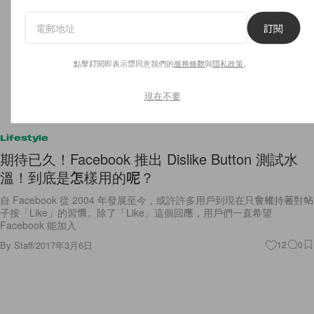
訂閱
點擊訂閱即表示您同意我們的
服務條款
與
隱私政策
。
現在不要
Lifestyle
期待已久！Facebook 推出 Dislike Button 測試水
溫！到底是怎樣用的呢？
自 Facebook 從 2004 年發展至今，或許許多用戶到現在只會維持著對帖
子按「Like」的習慣。除了「Like」這個回應，用戶們一直希望
Facebook 能加入
By
Staff
/
2017年3月6日
12
0