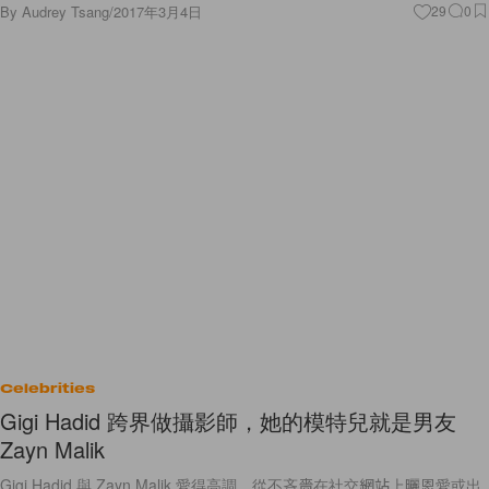
Celebrities
Gigi Hadid 跨界做攝影師，她的模特兒就是男友
Zayn Malik
Gigi Hadid 與 Zayn Malik 愛得高調，從不吝嗇在社交網站上曬恩愛或出
席公開場合，大概唯有愛得這樣無懼，才可以愛得長久吧！Gigi Hadid 與