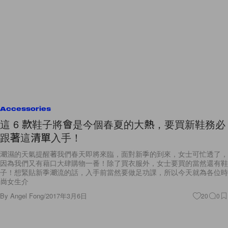
Accessories
這 6 款鞋子將會是今個春夏的大熱，要買新鞋務必
跟著這清單入手！
潮濕的天氣提醒著我們春天即將來臨，面對新季的到來，女士可忙透了，
因為我們又有藉口大肆購物一番！除了買衣服外，女士要買的當然還有鞋
子！想緊貼新季潮流的話，入手前當然要做足功課，所以今天就為各位時
尚女生介
By
Angel Fong
/
2017年3月6日
20
0