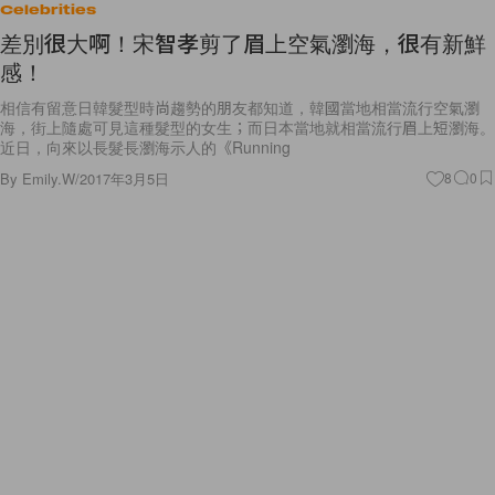
Celebrities
差別很大啊！宋智孝剪了眉上空氣瀏海，很有新鮮
感！
相信有留意日韓髮型時尚趨勢的朋友都知道，韓國當地相當流行空氣瀏
海，街上隨處可見這種髮型的女生；而日本當地就相當流行眉上短瀏海。
近日，向來以長髮長瀏海示人的《Running
By
Emily.W
/
2017年3月5日
8
0