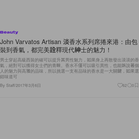
Beauty
John Varvatos Artisan 淡香水系列席捲來港：由包
裝到香氣，都完美詮釋現代紳士的魅力！
男士穿起高級西裝的確可以提升其男性魅力，如果身上再散發出淡淡的香
氣，絕對可以獲得女士們的青睞。香水不僅可以吸引異性，也能訴說著個
人的魅力與高雅的品味，所以挑選一支有品味的香水是一大關鍵，如果選
錯味道可
By
Staff
/
2017年3月6日
62
0