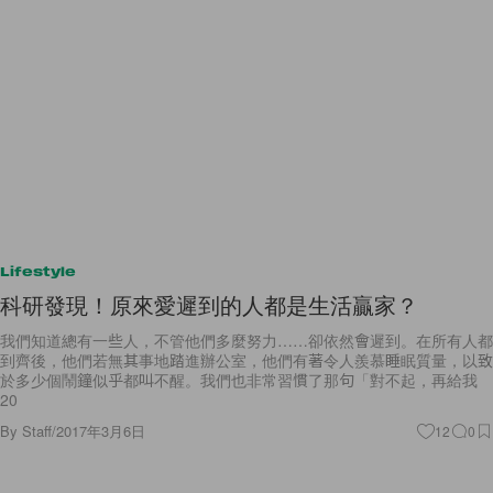
Lifestyle
科研發現！原來愛遲到的人都是生活贏家？
我們知道總有一些人，不管他們多麼努力……卻依然會遲到。在所有人都
到齊後，他們若無其事地踏進辦公室，他們有著令人羨慕睡眠質量，以致
於多少個鬧鐘似乎都叫不醒。我們也非常習慣了那句「對不起，再給我
20
By
Staff
/
2017年3月6日
12
0